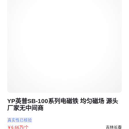
YP英普SB-100系列电磁铁 均匀磁场 源头
厂家无中间商
真实性已核验
吉林长春
￥
6
.66
万
/个