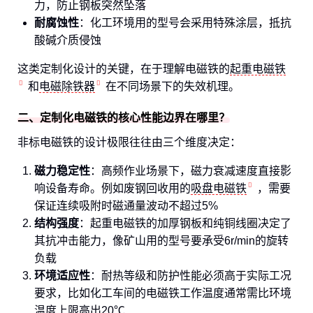
力，防止钢板突然坠落
耐腐蚀性
：化工环境用的型号会采用特殊涂层，抵抗
酸碱介质侵蚀
这类定制化设计的关键，在于理解电磁铁的
起重电磁铁
和
电磁除铁器
在不同场景下的失效机理。
二、定制化电磁铁的核心性能边界在哪里？
非标电磁铁的设计极限往往由三个维度决定：
磁力稳定性
：高频作业场景下，磁力衰减速度直接影
响设备寿命。例如废钢回收用的
吸盘电磁铁
，需要
保证连续吸附时磁通量波动不超过5%
结构强度
：起重电磁铁的加厚钢板和纯铜线圈决定了
其抗冲击能力，像矿山用的型号要承受6r/min的旋转
负载
环境适应性
：耐热等级和防护性能必须高于实际工况
要求，比如化工车间的电磁铁工作温度通常需比环境
温度上限高出20℃