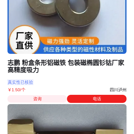
志鹏 粉盒条形铝磁铁 包装磁椭圆钐钴厂家
高精度吸力
真实性已核验
四川泸州
￥
1
.50
/个
咨询
电话