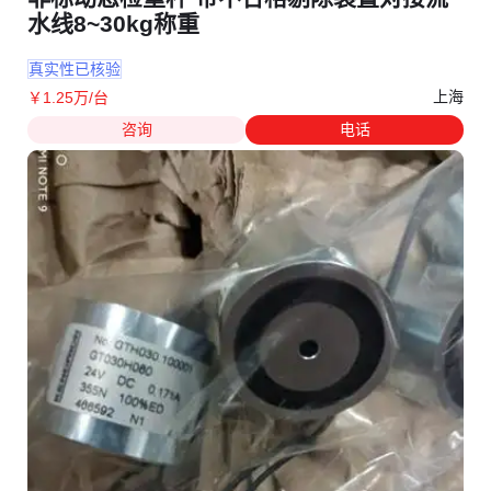
水线8~30kg称重
真实性已核验
上海
￥
1
.25
万
/台
咨询
电话