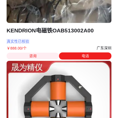
KENDRION电磁铁OAB513002A00
真实性已核验
广东深圳
￥
888
.00
/个
咨询
电话