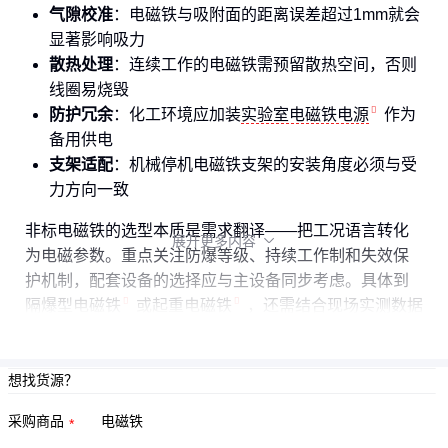
气隙校准
：电磁铁与吸附面的距离误差超过1mm就会
显著影响吸力
散热处理
：连续工作的电磁铁需预留散热空间，否则
线圈易烧毁
防护冗余
：化工环境应加装
实验室电磁铁电源
作为
备用供电
支架适配
：机械停机电磁铁支架的安装角度必须与受
力方向一致
非标电磁铁的选型本质是需求翻译——把工况语言转化
展开更多内容

为电磁参数。重点关注防爆等级、持续工作制和失效保
护机制，配套设备的选择应与主设备同步考虑。具体到
隔爆型电磁铁
或
起重电磁铁
，还需结合现场实测数据
做最终判断。
想找货源？
采购商品