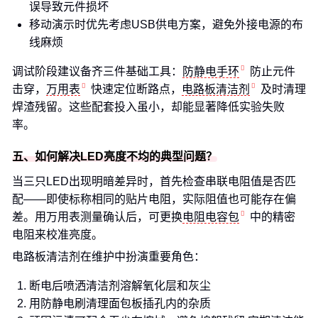
误导致元件损坏
移动演示时优先考虑USB供电方案，避免外接电源的布
线麻烦
调试阶段建议备齐三件基础工具：
防静电手环
防止元件
击穿，
万用表
快速定位断路点，
电路板清洁剂
及时清理
焊渣残留。这些配套投入虽小，却能显著降低实验失败
率。
五、如何解决LED亮度不均的典型问题？
当三只LED出现明暗差异时，首先检查串联电阻值是否匹
配——即使标称相同的贴片电阻，实际阻值也可能存在偏
差。用万用表测量确认后，可更换
电阻电容包
中的精密
电阻来校准亮度。
电路板清洁剂在维护中扮演重要角色：
断电后喷洒清洁剂溶解氧化层和灰尘
用防静电刷清理面包板插孔内的杂质