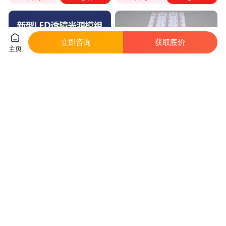
立即咨询
获取底价
主页
吸顶灯模组 led模组 2835透镜光
厂家供应 双面LED电路灯饰板 日
源 改造灯板灯芯 led灯板模组光
光灯管铝基板 灯条PCB板加工定
源
制
真实性已核验
真实性已核验
5
.00
1
.08
￥
/套
￥
/片
河南郑州
广东深圳
咨询
电话
咨询
电话