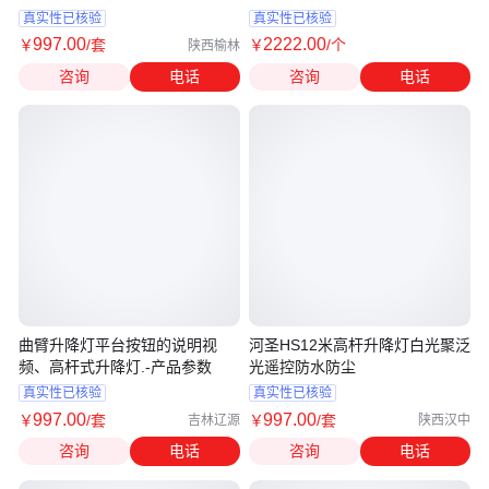
明
真实性已核验
真实性已核验
997
.00
2222
.00
￥
/套
￥
/个
陕西榆林
咨询
电话
咨询
电话
曲臂升降灯平台按钮的说明视
河圣HS12米高杆升降灯白光聚泛
频、高杆式升降灯.-产品参数
光遥控防水防尘
真实性已核验
真实性已核验
997
.00
997
.00
￥
/套
￥
/套
吉林辽源
陕西汉中
咨询
电话
咨询
电话