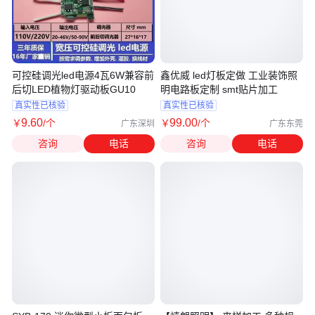
可控硅调光led电源4瓦6W兼容前
鑫优威 led灯板定做 工业装饰照
后切LED植物灯驱动板GU10
明电路板定制 smt贴片加工
真实性已核验
真实性已核验
9
.60
99
.00
￥
/个
￥
/个
广东深圳
广东东莞
咨询
电话
咨询
电话