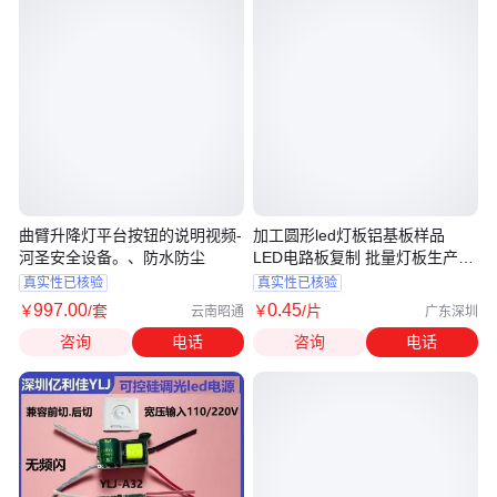
曲臂升降灯平台按钮的说明视频-
加工圆形led灯板铝基板样品
河圣安全设备。、防水防尘
LED电路板复制 批量灯板生产贴
片加工
真实性已核验
真实性已核验
997
.00
0
.45
￥
/套
￥
/片
云南昭通
广东深圳
咨询
电话
咨询
电话