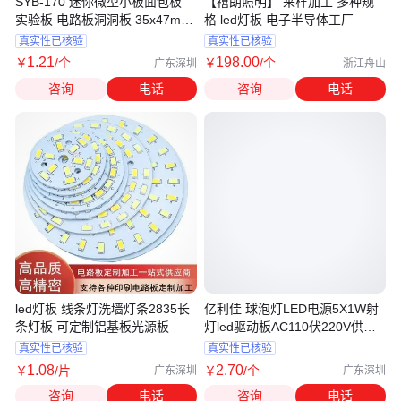
SYB-170 迷你微型小板面包板
【禧朗照明】 来样加工 多种规
实验板 电路板洞洞板 35x47mm
格 led灯板 电子半导体工厂
彩色 单片机实验板 特加特
真实性已核验
真实性已核验
1
.21
198
.00
￥
/个
￥
/个
广东深圳
浙江舟山
咨询
电话
咨询
电话
led灯板 线条灯洗墙灯条2835长
亿利佳 球泡灯LED电源5X1W射
条灯板 可定制铝基板光源板
灯led驱动板AC110伏220V供电
GU10
真实性已核验
真实性已核验
1
.08
2
.70
￥
/片
￥
/个
广东深圳
广东深圳
咨询
电话
咨询
电话