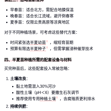
早春苗：适合北方，需配合地膜保温
晚春苗：适合长江流域，避开倒春寒
夏季苗：仅限云贵高原等凉爽地区
对于不同种植场景，可考虑这些替代方案：
时间紧张选
半夏幼苗
，缩短育苗期
预算有限选
半夏种子
，但需掌握浸种催芽技术
四、半夏苗种植所需的配套设备与材料
买完种苗后，这些配套投入常被忽略：
土壤改良
：
黏土地需混入30%河沙
酸性土壤（pH＜6）要撒生石灰调节
推荐使用专用
种植土壤
，含腐殖质更利排水
持续供肥
：