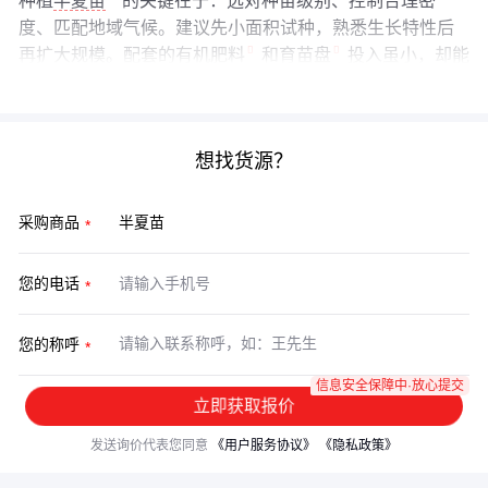
种植
半夏苗
的关键在于：选对种苗级别、控制合理密
度、匹配地域气候。建议先小面积试种，熟悉生长特性后
再扩大规模。配套的
有机肥料
和
育苗盘
投入虽小，却能
显著提升管理效率。
想找货源？
采购商品
您的电话
您的称呼
信息安全保障中·放心提交
立即获取报价
发送询价代表您同意
《用户服务协议》
《隐私政策》