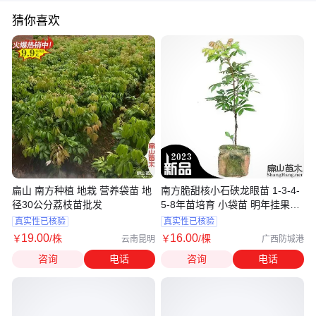
猜你喜欢
扁山 南方种植 地栽 营养袋苗 地
南方脆甜核小石硖龙眼苗 1-3-4-
径30公分荔枝苗批发
5-8年苗培育 小袋苗 明年挂果大
杯苗
真实性已核验
真实性已核验
19
.00
16
.00
￥
/株
￥
/棵
云南昆明
广西防城港
咨询
电话
咨询
电话