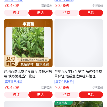
0
.48
0
.48
￥
/棵
￥
/棵
福建漳州
福建漳州
咨询
电话
咨询
电话
产地直供优质半夏苗 免费技术指
产地直发羊眼半夏苗 品种齐全质
导 块茎繁殖当年收获
量保证 根系发达种植好管理
真实性已核验
真实性已核验
0
.48
0
.48
￥
/棵
￥
/棵
福建漳州
福建漳州
咨询
电话
咨询
电话