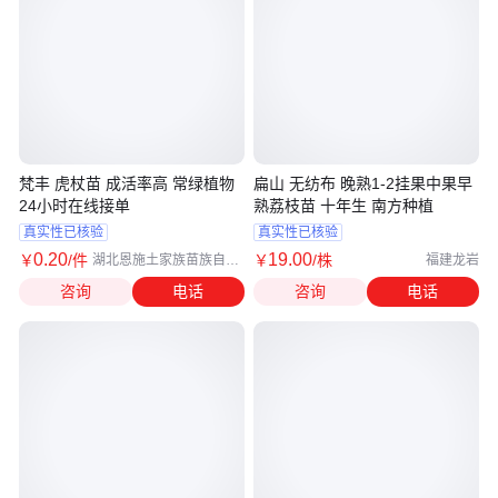
梵丰 虎杖苗 成活率高 常绿植物
扁山 无纺布 晚熟1-2挂果中果早
24小时在线接单
熟荔枝苗 十年生 南方种植
真实性已核验
真实性已核验
0
.20
19
.00
￥
/件
￥
/株
湖北恩施土家族苗族自治
福建龙岩
州
咨询
电话
咨询
电话