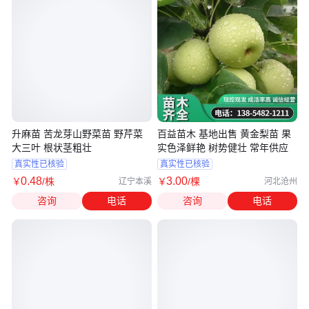
升麻苗 苦龙芽山野菜苗 野芹菜
百益苗木 基地出售 黄金梨苗 果
大三叶 根状茎粗壮
实色泽鲜艳 树势健壮 常年供应
真实性已核验
真实性已核验
0
.48
3
.00
￥
/株
￥
/棵
辽宁本溪
河北沧州
咨询
电话
咨询
电话