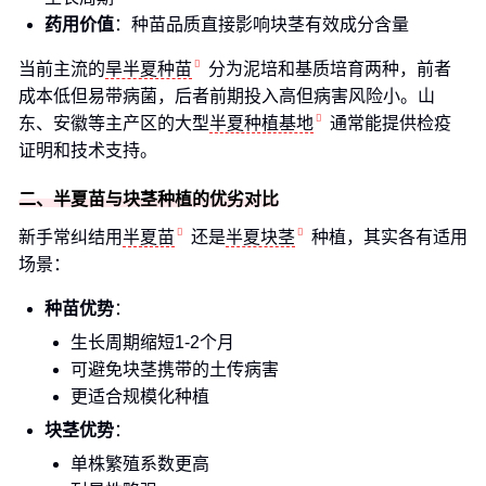
药用价值
：种苗品质直接影响块茎有效成分含量
当前主流的
旱半夏种苗
分为泥培和基质培育两种，前者
成本低但易带病菌，后者前期投入高但病害风险小。山
东、安徽等主产区的大型
半夏种植基地
通常能提供检疫
证明和技术支持。
二、半夏苗与块茎种植的优劣对比
新手常纠结用
半夏苗
还是
半夏块茎
种植，其实各有适用
场景：
种苗优势
：
生长周期缩短1-2个月
可避免块茎携带的土传病害
更适合规模化种植
块茎优势
：
单株繁殖系数更高