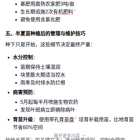
基肥用腐熟农家肥3吨/亩
生长期追施2次
有机肥料
避免使用含氯化肥
五、半夏苗种植后的管理与维护技巧
种下只是开始，这些细节决定最终产量：
水分控制
：
苗期保持土壤湿润
块茎膨大期适当控水
雨季及时排水防烂根
病害预防
：
5月起每半月喷施生物农药
发现叶斑病立即摘除病叶
育苗升级
： 使用带孔
育苗盘
培育补栽用苗，比地育苗
节省60%空间
展开更多内容
