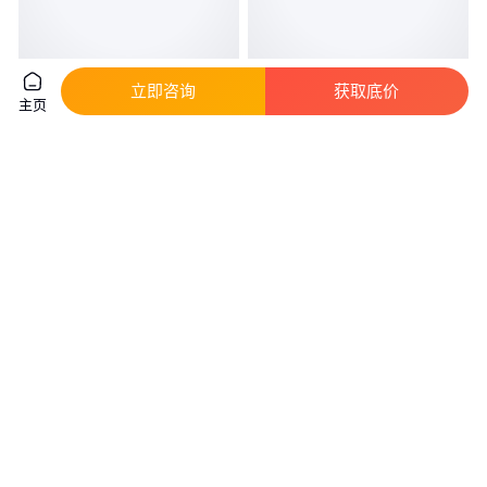
立即咨询
获取底价
刺槐苗 0.3-1.5公分 刺槐小苗 防
成伟苗木 新品种 蜂糖李子苗 口
主页
风固沙 诚信苗圃基地
感浓甜饱满个大 适应性强
真实性已核验
0
.14
6
.00
￥
/株
￥
/棵
辽宁本溪
山西太原
咨询
电话
咨询
电话
低价金丝小枣苗基地 大果枣树苗
落叶松苗 日本落叶松上山苗 适