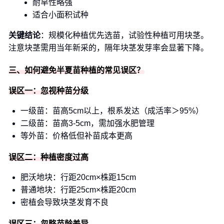
耐旱性略强
适合小面积试种
关键结论
：规模化种植优先选苗，试验性种植可用块茎。
注意块茎需用当年新采的，隔年块茎发芽率会显著下降。
三、如何避免半夏苗种植的常见误区？
误区一：忽视种苗分级
一级苗：苗高5cm以上，根系发达（成活率＞95%）
二级苗：苗高3-5cm，需加强水肥管理
等外苗：价格低但补苗成本更高
误区二：种植密度过高
肥沃地块：行距20cm×株距15cm
普通地块：行距25cm×株距20cm
密植会导致块茎发育不良
误区三：忽略苗龄差异