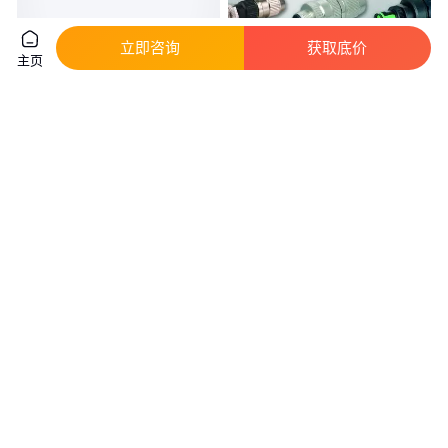
立即咨询
获取底价
主页
TE/AMP泰科安普连接器护套 2-
德国Murr 7000-08331-0000000
1718645-1 汽车接插件塑壳接线
现场接线连接器使线缆端接更容
端
易
真实性已核验
真实性已核验
4
.00
1000
.00
￥
/件
￥
/件
上海
北京
咨询
电话
咨询
电话