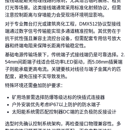
接线端能避免物理线路的限制，尤其适合临时展陈、租赁
灯光等场景。这类接线端通常采用标准化射频协议，但需
注意控制距离与穿墙能力会受现场环境明显影响。
对于专业舞台灯光或建筑亮化工程，DMX512协议型接线
端通过数字信号传输能实现多通道精准控制。其优势在于
抗干扰性强且兼容主流控台设备，但需配套专用信号放大
器和终端电阻来保障长距离传输稳定性。
基础电源传输场景下，传统端子式接线端仍是可靠选择。2.
54mm间距端子线适合低功率LED驱动，而5.08mm插簧端
子则能承载更高电流。关键要核对线径与端子金属片的匹
配度，避免压接不实导致发热。
特殊环境还需叠加防护要求：
矿用场景需选择防爆等级达标的快插式连接器
户外安装优先考虑IP67以上防护的防水端子
太阳能系统需匹配控制器DC端的正负极防反接设计
选型时先确认控制系统架构，再检查接口物理兼容性。多