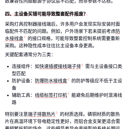
数兼容性问题都源于协议层不匹配，而非参数不达标。
四、主设备买错可能导致整套配件报废？
采购灯具控制器接线端后，许多用户会发现实际安装时面
临配件不匹配的问题。例如，户外场景下若未提前考虑
防
水接线盒
的接口规格，可能导致整套控制系统需要重新
采购。这种隐性成本往往比主设备本身更高。
关键配套通常分为三类：
连接组件：如
快速插拔接线端子排
需与主设备接口类
型匹配
防护设备：
防爆防水接线盒
的防护等级应不低于主设
备
辅助工具：
线缆标签打印机
能避免后期维护时混淆线
路
特别要注意
端子排散热片
的材质选择。磷铜材质的散热
片在高温环境下导电稳定性更好，而铝合金支架更适合需
要频繁拆卸的场合。这些细节差异会直接影响系统长期运