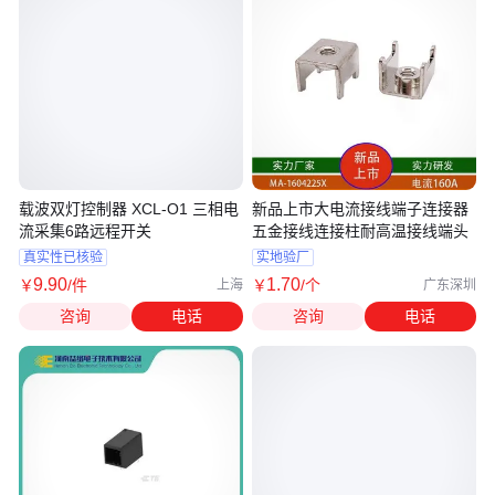
载波双灯控制器 XCL-O1 三相电
新品上市大电流接线端子连接器
流采集6路远程开关
五金接线连接柱耐高温接线端头
真实性已核验
实地验厂
9
.90
1
.70
￥
/件
￥
/个
上海
广东深圳
咨询
电话
咨询
电话