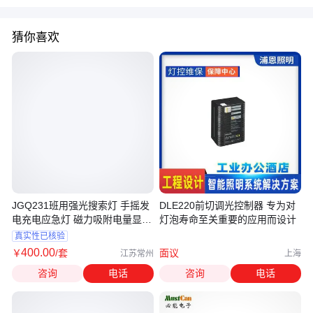
猜你喜欢
JGQ231班用强光搜索灯 手摇发
DLE220前切调光控制器 专为对
电充电应急灯 磁力吸附电量显示
灯泡寿命至关重要的应用而设计
3*3W
真实性已核验
400
.00
￥
/套
面议
江苏常州
上海
咨询
电话
咨询
电话