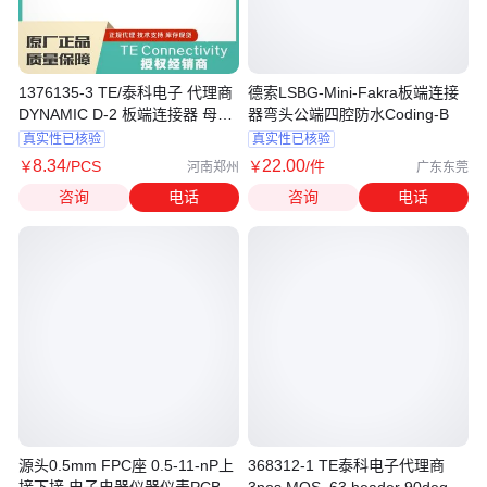
1376135-3 TE/泰科电子 代理商
德索LSBG-Mini-Fakra板端连接
DYNAMIC D-2 板端连接器 母端
器弯头公端四腔防水Coding-B
原装
真实性已核验
真实性已核验
8
.34
22
.00
￥
/PCS
￥
/件
河南郑州
广东东莞
咨询
电话
咨询
电话
源头0.5mm FPC座 0.5-11-nP上
368312-1 TE泰科电子代理商
接下接 电子电器仪器仪表PCB板
3pos MQS .63 header 90deg板