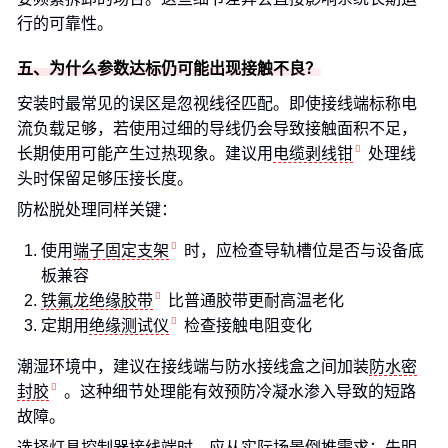
行的可靠性。
五、为什么参数达标仍可能出现接触不良？
安装时最常见的误区是忽视线径匹配。即使接线端标称电
流负载足够，若使用过细的导线仍会导致接触面积不足，
长期使用可能产生过热现象。建议用
电缆剥线钳
处理线
头时保留足够压接长度。
防松脱处理同样关键：
使用
端子固定支架
时，应检查导轨槽位是否与设备底
板兼容
铁氟龙绝缘胶带
比普通胶带更耐高温老化
定期用
绝缘测试仪
检查接触电阻变化
潮湿环境中，建议在接线端与防水接线盒之间加装
防水密
封胶
。这种细节处理能有效预防冷凝水渗入导致的短路
故障。
选择灯具控制器接线端时，应从实际场景倒推需求：先明