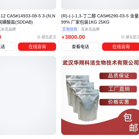
和高温稳定性差异
无碘工艺要求：医疗护理用品生产、特殊食品加工等对碘敏
 CAS#14933-08-5 3-(N,N
(R)-(-)-1,3-丁二醇 CAS#6290-03-5 含量
感的场景，
无碘盐
能避免碘化物与其他成分的化学反应
烷磺酸盐(SDDAB)
99% 厂家包装1KG 25KG
工业应用场景：电镀、水处理等工业流程中，专用钠盐在纯
克米克品牌
实地验商
克米克品牌
0
3800
.00
湖北武汉
湖北武
￥
度与化学特性上更有针对性优势
电话
在线咨询
查看电话
在线咨询
需要特别注意的是，替代方案的选择不应仅基于单一参数。例
如工业级低钠盐虽然成本更低，但可能含有不适合食品加工的
添加剂；而无碘盐在普通家庭使用时，需额外关注使用者的碘
营养状况。
当确定需要采用替代方案时，建议优先验证供应商提供的成分
分析报告和适用场景说明，特别是涉及食品、医疗等敏感领域
的使用。这为后续批量采购时的配套设备选型提供了基础依
据。
四、湖盐储存不当？这些配套设备能避免结块和碘流失