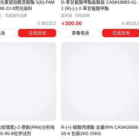
荧光素琥珀酰亚胺酯 5(6)-FAM
D-苯甘氨酸甲酯盐酸盐 CAS#19883-41-
采购加碘湖盐后，储存环境往往成为被忽视的关键环节。潮湿
548-22-8荧光染料
1 (R)-(-)-2-苯甘氨酸甲酯
环境下盐粒易结块，而高温或阳光直射会导致碘元素加速挥
验
鸿鑫瑞宇品牌
医药级
华翔品牌
发。专业级
PE盐储存桶
通过食品级材质和密封设计，能有效
300
.00
湖北武汉
湖北武
￥
隔绝水汽和紫外线，特别适合南方潮湿地区或需要长期储存的
电话
在线咨询
查看电话
在线咨询
场景。
对于餐饮后厨等高频使用场景，建议搭配
盐分装设备
实现干
湿分离：
主储存区保持密封状态，每次只取出3-5天用量
工作台使用带盖
盐储存罐
，避免烹饪蒸汽直接接触
考虑配备盐干燥剂或小型除湿模块，应对梅雨季节
工业用户还需注意运输环节的配套需求。吨级PE
盐储存桶
应
选择带加强筋和一体成型管口的型号，避免搬运时产生裂缝。
同时建议配备
盐度计
定期检测碘含量稳定性，这对食品加工
-吡啶偶氮)-2-萘酚(PAN)分析纯
R-(+)-碳酸丙烯酯 含量99% CAS#16606
企业的合规管理尤为重要。
85-85-8化学试剂
55-6 包装1KG 25KG