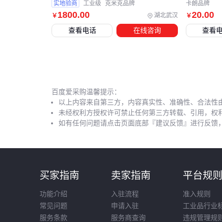
实地验商
工业级
克米克品牌
卡朗品牌
1800
.00
20
.00
湖北武汉
￥
￥
查看电话
在线咨询
查看
百度爱采购温馨提示：
以上内容来自第三方，内容真实性、准确性、合法性
未经权利方授权许可禁止任何第三方转载、引用，权
如有任何问题请点击页面底部『建议反馈』进行反馈
买家指南
卖家指南
平台规
功能介绍
入驻流程
准入规则
常见问题
申请入驻
工业品行业
服务条款
服务商查询
违规管理规