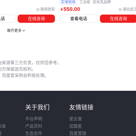
实地验商
工业级
克米克品牌
五、加碘湖盐用错场景？三个操作误区要避开
550
.00
陕西西安
湖北武
￥
高温烹饪是导致碘流失的主要因素。当油温超过一定阈值时，
电话
在线咨询
查看电话
在线咨询
湖盐中的碘酸钾会加速分解。建议在菜品出锅前最后阶段撒
展开更多
盐，或使用
盐计量勺
精确控制添加量，避免因重复调味造成
碘摄入超标或不足。
腌制食品时需特别注意：
由来源第三方负责，仅供您参考。
粗颗粒湖盐溶解慢，适合需要长时间渗透的肉类腌制
利方保留追究权利。
细颗粒更适合快速腌制的蔬菜类，但需减少20%用量
，百度爱采购会积极处理。
避免与酸性调料直接混合，可能影响碘元素稳定性
家庭用户可建立简单的使用循环：将大包装分装到带刻度的盐
储存罐，配合不同容量的盐计量勺区分烹饪和凉拌场景。餐饮
则
关于我们
友情链接
企业则应建立碘含量检测记录，特别是在换季时检查储存条件
平台声明
爱企查
变化对品质的影响。
标准
产品百科
加盟星
则
生态合作
百度营销
选择加碘湖盐本质上是平衡天然属性与功能需求的过程。从储