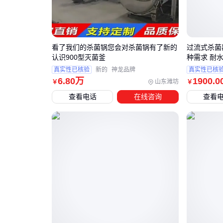
看了我们的杀菌锅您会对杀菌锅有了新的
过流式杀菌
认识900型灭菌釜
种需求 耐
真实性已核验
新的
神龙品牌
真实性已核
6
.80
万
1900
.0
山东潍坊
￥
￥
查看电话
在线咨询
查看