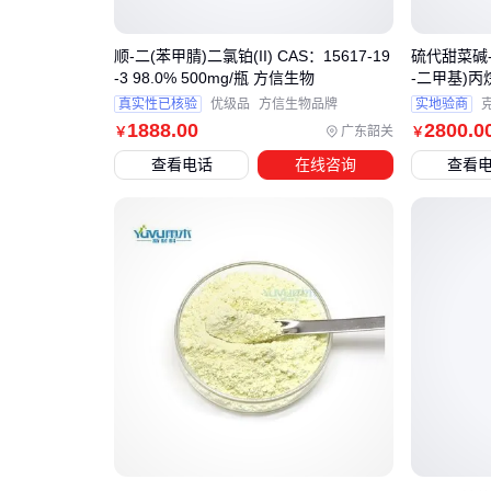
顺-二(苯甲腈)二氯铂(II) CAS：15617-19
硫代甜菜碱-12
-3 98.0% 500mg/瓶 方信生物
-二甲基)丙
真实性已核验
优级品
方信生物品牌
实地验商
1888
.00
2800
.0
广东韶关
￥
￥
查看电话
在线咨询
查看