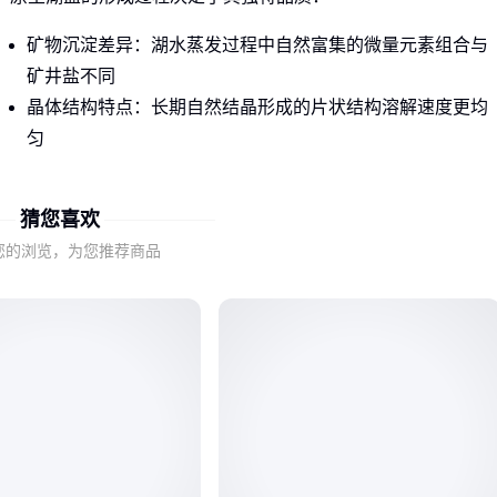
矿物沉淀差异：湖水蒸发过程中自然富集的微量元素组合与
矿井盐不同
晶体结构特点：长期自然结晶形成的片状结构溶解速度更均
匀
加碘工艺适配：湖盐本身较低的碘流失率使强化添加的碘元
素更稳定
猜您喜欢
这些特性使得加碘湖盐在烹饪保味性和营养留存方面具有先天
您的浏览，为您推荐商品
优势，但同时也对生产工艺提出更高要求。
二、判断优质加碘湖盐的三大隐形指标
除了常规的碘含量检测报告外，真正影响使用体验的关键参数
往往不在产品包装显眼处：
晶体完整度：优质湖盐应保持自然结晶的片状轮廓，过度粉
碎会破坏溶解特性