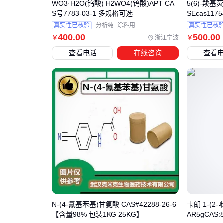
WO3·H2O(钨酸) H2WO4(钨酸)APT CA
5(6)-羧基
S号7783-03-1 多规格可选
SEcas117
真实性已核验
分析纯
涂料用
真实性已核
400
.00
500
.00
浙江宁波
￥
￥
查看电话
在线咨询
查看
N-(4-氰基苯基)甘氨酸 CAS#42288-26-6
卡朗 1-(2
【含量98% 包装1KG 25KG】
AR5gCAS: