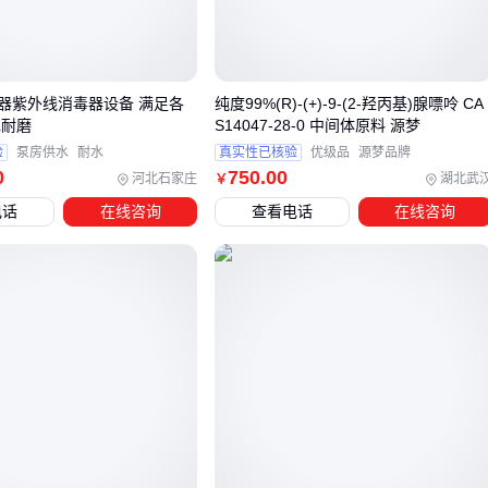
水分控制：含水量直接影响结块概率，但过度干燥又会导致
碘挥发加速
杂质沉降：湖盐特有的微量沉淀物需控制在既保留风味又不
器紫外线消毒器设备 满足各
纯度99%(R)-(+)-9-(2-羟丙基)腺嘌呤 CA
影响观感的平衡点
水耐磨
S14047-28-0 中间体原料 源梦
验
泵房供水
耐水
真实性已核验
优级品
源梦品牌
这些指标需要通过实际使用来验证，建议先小批量试用以观察
0
750
.00
河北石家庄
湖北武
￥
烹饪时的溶解速度和风味表现。
电话
在线咨询
查看电话
在线咨询
三、哪些场景下可以考虑替代加碘湖盐的方案？
虽然加碘湖盐在天然矿物质含量和口感上具有优势，但在特定
使用场景下，其他盐类可能更符合实际需求。采购时需要根据
终端用途、储存条件和特殊健康要求进行分流判断。
主要替代方案的分流逻辑：
低钠需求场景：对于需要控制钠摄入量的特殊饮食需求，
低
钠盐
通过调整钠钾比例实现减钠效果，但需注意其溶解性