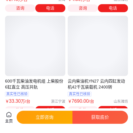
咨询
电话
咨询
电话
600千瓦柴油发电机组 上柴股份
云内柴油机YN27 云内四缸发动
6缸直立 高压共轨
机42千瓦装载机 2400转
真实性已核验
真实性已核验
33
.30
7690
.00
￥
万
/台
￥
/台
浙江宁波
山东潍坊
咨询
电话
咨询
电话
立即咨询
获取底价
主页