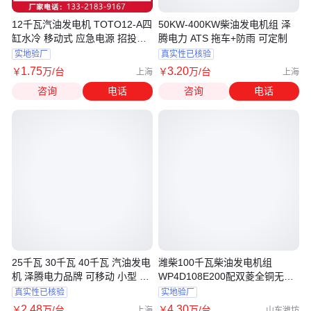
12千瓦汽油发电机 TOTO12-A四
50KW-400KW柴油发电机组 泽
缸水冷 移动式 应急电源 招投标
腾电力 ATS 拖车+防雨 可定制
资质齐全
实地验厂
真实性已核验
1
.75
3
.20
￥
万
/台
￥
万
/台
上海
上海
咨询
电话
咨询
电话
25千瓦 30千瓦 40千瓦 汽油发电
潍柴100千瓦柴油发电机组
机 泽腾电力品牌 可移动 小型 招
WP4D108E200配双菱全铜无刷
投标
电机宾德
真实性已核验
实地验厂
2
.48
4
.30
￥
万
/台
￥
万
/台
上海
山东潍坊