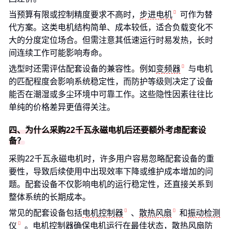
当预算有限或控制精度要求不高时，
步进电机
可作为替
代方案。这类电机结构简单、成本较低，适合负载变化不
大的分度定位场合。但需注意其低速运行时易发热，长时
间连续工作可能影响寿命。
选型时还需评估配套设备的兼容性。例如
变频器
与电机
的匹配程度会影响系统稳定性，而防护等级则决定了设备
能否在潮湿或多尘环境中可靠工作。这些隐性因素往往比
单纯的价格差异更值得关注。
四、为什么采购22千瓦永磁电机后还要额外考虑配套设
备？
采购22千瓦永磁电机时，许多用户容易忽略配套设备的重
要性，导致后续使用中出现效率下降或维护成本增加的问
题。配套设备不仅影响电机的运行稳定性，还直接关系到
整体系统的长期成本。
常见的配套设备包括
电机控制器
、
散热风扇
和
振动检测
仪
。电机控制器确保电机运行在最佳状态，散热风扇防