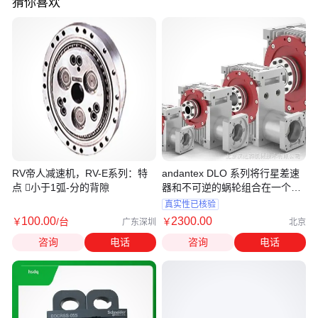
猜你喜欢
RV帝人减速机，RV-E系列：特
andantex DLO 系列将行星差速
点 小于1弧-分的背隙
器和不可逆的蜗轮组合在一个外
壳中
真实性已核验
100
.00
2300
.00
￥
/台
￥
广东深圳
北京
咨询
电话
咨询
电话