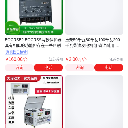
EOCRSE2 EOCRSS两款保护器
玉柴50千瓦80千瓦100千瓦200
具有相似的功能但存在一些区别
千瓦柴油发电机组 省油耐用 供
电稳定
真实性已核验
160
.00
2
.00
￥
/台
￥
万
/台
江苏苏州
江苏泰州
咨询
电话
咨询
电话