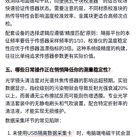
效消除地面振动干扰，而
便携式干块校准器
则适合现场
快速验证传感器状态。需要注意的是，不同材质校准块的
热传导特性会影响温度校准效率，金属块更适合高频次点
检。
配套设备的选择逻辑应遵循‘精度匹配’原则：隔振平台的本
征频率要低于传感器采样频率的1/10，校准仪的温度稳定
性应优于传感器温漂指标的3倍。这种系统级精度的构建，
往往比单纯追求传感器参数更有实际价值。
五、哪些日常操作正在悄悄降低你的测量稳定性？
光学镜头清洁度对光谱共焦传感器的影响远超预期。实验
数据显示，指纹级别的污染物就会导致反射光强衰减20%
以上，而普通无尘布擦拭反而可能刮伤增透膜。专业光学
清洁套装中的无静电刷头和气吹装置，配合特定折射率的
清洁液，才能实现无损维护。
数据采集环节的常见陷阱：
未使用
USB隔离数据采集卡
时，电脑端电磁干扰会混