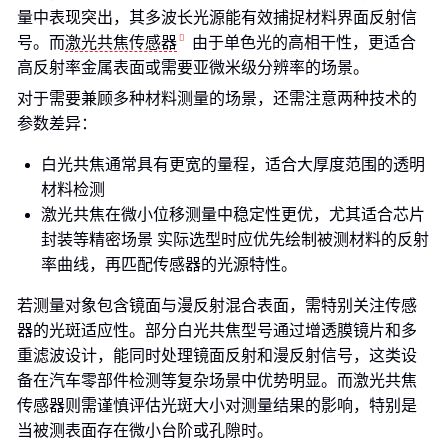
量中表现突出，其多波长光源能有效捕捉材料界面反射信
号。而
激光共焦传感器
由于单色光的高相干性，更适合
高反射率金属表面或需要亚微米级分辨率的场景。
对于需要兼顾多种材料测量的场景，还需注意两种技术的
参数差异：
白光共焦通常具有更宽的量程，适合大厚度范围的透明
材料检测
激光共焦在微小位移测量中稳定性更优，尤其适合芯片
封装等精密场景 实际选型时应优先绘制被测材料的反射
率曲线，再匹配传感器的光源特性。
若测量对象包含镜面与漫反射混合表面，需特别关注传感
器的光斑适应性。部分白光共焦型号通过增透膜镜片和多
重滤波设计，能同时处理镜面反射和漫反射信号，这类设
备在汽车零部件检测等复杂场景中优势明显。而激光共焦
传感器则需谨慎评估光斑大小对测量结果的影响，特别是
当被测表面存在微小台阶或孔隙时。