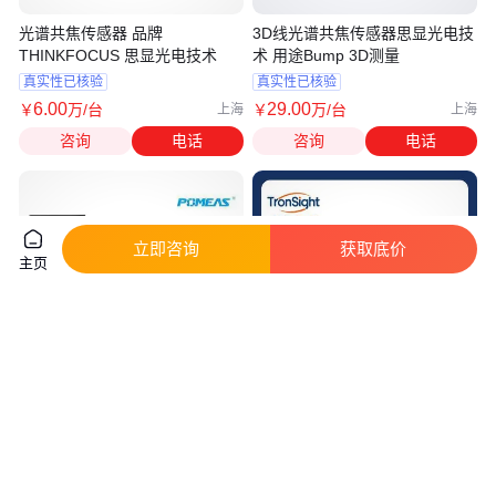
光谱共焦传感器 品牌
3D线光谱共焦传感器思显光电技
THINKFOCUS 思显光电技术
术 用途Bump 3D测量
真实性已核验
真实性已核验
6
.00
29
.00
￥
万
/台
￥
万
/台
上海
上海
咨询
电话
咨询
电话
立即咨询
获取底价
主页
普密斯光谱共焦传感器 平面度测
铝合金 高 原装 批号1006027 外
量位移传感器
径35mm 光谱共焦传感器TS-
C600
真实性已核验
真实性已核验
1000
.00
2
.00
￥
/台
￥
万
/件
广东东莞
江苏苏州