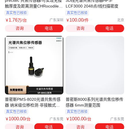
precitec 共焦传感器/可实现无接
3D线光谱共焦传感器HPS-
触厚度及距离测量CHRocodile
LCF3000 2048点/线扫描密度
Mini
真实性已核验
真实性已核验
1
.76
100
.00
￥
万
/台
￥
/件
广东深圳
北京
咨询
电话
咨询
电话
普密斯PMS-8020光谱共焦传感
普密斯8000系列光谱共焦位移传
器 纳米级位移检测·非接触式测
感器 6mm测量范围
量
真实性已核验
真实性已核验
1000
.00
1000
.00
￥
/台
￥
/台
广东东莞
广东东莞
咨询
电话
咨询
电话