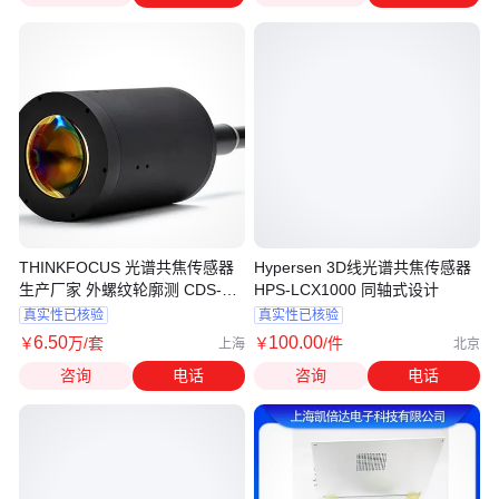
THINKFOCUS 光谱共焦传感器
Hypersen 3D线光谱共焦传感器
生产厂家 外螺纹轮廓测 CDS-
HPS-LCX1000 同轴式设计
500/Pro4-Fc
真实性已核验
真实性已核验
6
.50
100
.00
￥
万
/套
￥
/件
上海
北京
咨询
电话
咨询
电话