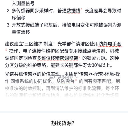
入测量信号
多传感器同步采样时，普通
数据线
长度差异会导致时
序偏移
开放式接线端子积灰后，接触电阻变化可能被误判为测
量值漂移
建议建立‘三区维护’制度：光学部件清洁区使用
防静电手套
操作，电子连接件维护区配备专用接触点清洁剂，机械
调整区定期检查
多维位移精密调整架
的锁紧力矩。这种
分区分级的维护策略，能延长关键部件寿命30%以上。
光谱共焦传感器的价值实现，本质是‘传感器-配套-环境-操
展开更多内容

作’四维系统的协同优化。从
防震台
的固有频率匹配，到
校准块的时效控制，再到清洁维护的标准化流程，每个环
节的疏漏都会折损系统精度。唯有将参数指标转化为场景
化的系统能力，才能真正释放纳米级测量的工程价值。
想找货源？