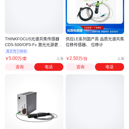
THINKFOCUS光谱共焦传感器
供应LE系列国产高 品质光谱共焦
CDS-500/OP3-Fc 激光光源更高
位移传感器、 位移计
稳定性
真实性已核验
5
.00
2
.50
￥
万
/套
￥
万
/台
上海
上海
咨询
电话
咨询
电话