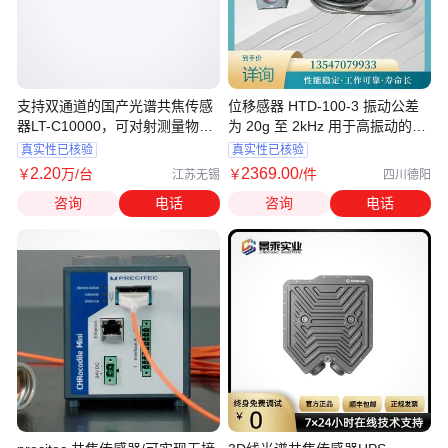
支持双通道的国产光谱共焦传感
位移感器 HTD-100-3 振动公差
器LT-C10000，可对射测量物体
为 20g 至 2kHz 用于高振动的测
厚度
量
真实性已核验
真实性已核验
2
.20
2369
.00
￥
万
/台
￥
/件
江苏无锡
四川德阳
咨询
电话
咨询
电话