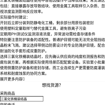
三氯化铁桶装结晶在使用中容易因操作不当降低效果。常见误区
包括：直接暴露存放导致结块、使用金属工具取样引入杂质、忽
视浓度监测影响反应效率。
实际操作时建议：
开封后立即分装到
防静电化工桶
，剩余部分用原包装密封
使用
塑料定量取样勺
替代金属工具，避免铁离子污染
定期用
PH测试仪
监测溶液浓度，异常波动需检查存储条件
特别要注意防护装备的适配性。普通护目镜可能无法完全阻挡结
晶粉末飞溅，建议选择带侧边防雾设计的专业防溅护目镜，配合
耐油防化手套
形成双重防护。
选择三氯化铁桶装结晶时，应先确认供应商的纯度检测报告和防
腐包装方案，再根据实际使用场景匹配配套设备。实验室小批量
使用侧重防护装备和密封存储，而工业连续生产更需要防腐灌装
系统和耐腐蚀泵的协同方案。
展开更多内容

想找货源？
采购商品
您的电话