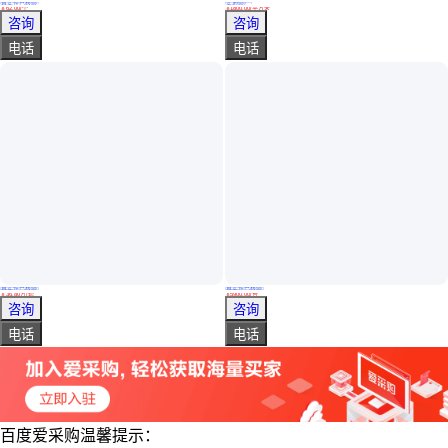
真实性已核验
实地验厂
缩颈开口卡箍铁桶 树脂 200L食品环氧酚醛 冷轧板闭口桶 生产
鸿氟 紧衬四氟结晶储罐 内衬聚四氟乙烯储水罐 云贵川厂家
￥
62
.00
/个
￥
1800
.00
/平方米
山西晋城
江苏无锡
咨询
咨询
电话
电话
真实性已核验
真实性已核验
氧氯化锆蒸发器 氧氯化锆浓缩蒸发设备 氧氯化锆蒸发结晶装置
冷凝结晶切片机 不锈钢转股滚筒刮板干燥机 伟杰环化
￥
36
.80
万
/套
￥
5900
.00
/台
山东青岛
江苏无锡
咨询
咨询
电话
电话
百度爱采购温馨提示：