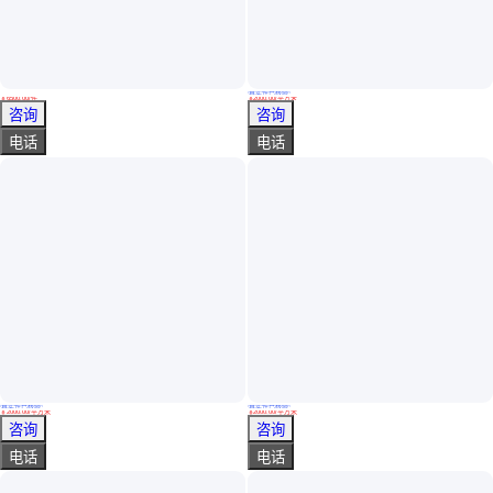
真实性已核验
柏嘉润 非标定制 污水槽搅拌器 溶解罐搅拌设备 双端面机械密封
兆辉 内衬聚四氟乙烯容器 聚偏三氟化烯涂层 耐有机溶剂
￥
6500
.00
/件
￥
2000
.00
/平方米
山东淄博
广东惠州
咨询
咨询
电话
电话
真实性已核验
真实性已核验
兆辉 碳钢衬聚四氟乙烯粗四氯乙烷罐 聚偏三氟化烯绝缘涂层 耐高温
江浙沪 90立方钢衬四氟储罐 水解废水罐 耐五氯化锑
￥
2000
.00
/平方米
￥
2000
.00
/平方米
海南三亚
江苏无锡
咨询
咨询
电话
电话