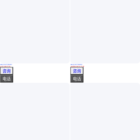
真实性已核验
真实性已核验
氧氯化锆蒸发浓缩设备 济晗 氧氯化锆蒸发器 氧氯化锆结晶装置 全自动
兆辉 5吨钢衬四氟双锥回转反应釜 耐盐酸硫酸氢氟酸 石英酸洗提纯
￥
57
.80
万
/件
￥
2000
.00
/平方米
浙江杭州
湖南岳阳
咨询
咨询
电话
电话