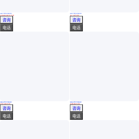
真实性已核验
真实性已核验
钢衬聚四氟贮罐 碳钢衬聚四氟乙烯贮酸罐 结晶槽 耐强酸碱
氧氯化锆浓缩设备 济晗 氧氯化锆蒸发结晶装置 氧氯化锆石墨蒸发器
￥
5100
.00
/平方米
￥
7
.78
万
/套
江苏无锡
浙江杭州
咨询
咨询
电话
电话
真实性已核验
真实性已核验
氧氯化锆石墨蒸发器 济晗 氧氯化锆盐酸溶液蒸发浓缩结晶设备 全自动
氧氯化锆蒸发结晶器 氧氯化锆连续浓缩设备 氧氯化锆蒸发结晶装置
￥
67
.80
万
/件
￥
36
.80
万
/套
浙江杭州
山东青岛
咨询
咨询
电话
电话