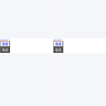
真实性已核验
真实性已核验
中拓鼎承 双螺带搅拌器用于结晶罐搅拌设备5.5kw316L材质
硫磺搅拌器 结晶罐搅拌机器 水浸矿浆搅拌设备
￥
5600
.00
/套
￥
2357
.00
/套
山东淄博
山东淄博
咨询
咨询
电话
电话