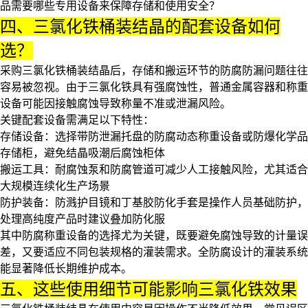
品需要哪些专用设备来保障存储和使用安全？
四、三氯化铁桶装结晶的配套设备如何
选？
采购三氯化铁桶装结晶后，存储和搬运环节的防腐防漏问题往往
容易被忽视。由于三氯化铁具有强腐蚀性，普通金属容器和称重
设备可能因接触腐蚀导致称量不准或泄漏风险。
关键配套设备需满足以下特性：
存储设备：选择带
防泄漏托盘
的
防腐动态称重设备
或
防爆化学品
存储柜
，避免结晶吸潮后腐蚀柜体
搬运工具：耐腐蚀泵和
防腐管道
可减少人工接触风险，尤其适合
大规模连续化生产场景
防护装备：
防溅护目镜
和
丁基胶防化手套
是操作人员基础防护，
处理高纯度产品时建议叠加防化服
其中
防腐称重设备
的选择尤为关键，既要避免腐蚀导致的计量误
差，又要适应不同包装规格的灌装需求。全防腐设计的灌装系统
能显著降低长期维护成本。
五、这些使用细节可能影响三氯化铁效果