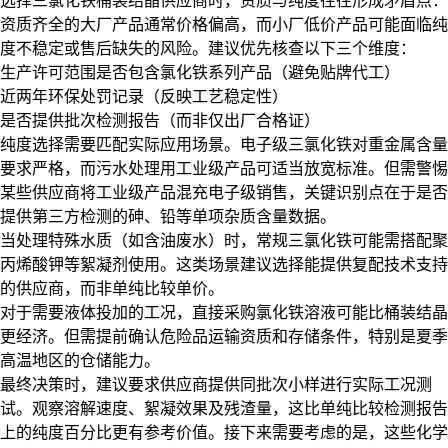
选择三氯化铁桶装结晶供应商时，资质与纯度往往形成矛盾点：
资质齐全的大厂产品通常价格偏高，而小厂低价产品可能面临纯
度不稳定或售后缺失的风险。建议优先核查以下三个维度：
生产许可范围是否包含氯化铁系列产品（避免贴牌代工）
近两年环保处罚记录（反映工艺稳定性）
是否提供批次检测报告（而非仅出厂合格证）
纯度选择需要匹配实际应用场景。
电子级三氯化铁
对重金属含量
要求严格，而污水处理用工业级产品可适当放宽标准。但需警惕
某些供应商将工业级产品混充电子级销售，关键识别点在于是否
提供第三方检测的砷、铅等单项杂质含量数据。
当处理特殊水质（如含油废水）时，常规三氯化铁可能需搭配聚
丙烯酸钾等
絮凝剂
使用。这类场景建议选择能提供复配技术支持
的供应商，而非单纯比较单价。
对于需要液体投加的工况，直接采购
氯化铁溶液
可能比桶装结晶
更经济。但需提前确认危险品运输资质和存储条件，特别是夏季
高温地区的仓储能力。
最终决策时，建议要求供应商提供同批次小样进行实际工况测
试。观察溶解速度、絮凝效果及残渣量，这比单纯比较检测报告
上的纯度百分比更有参考价值。接下来需要考虑的是，这些化学