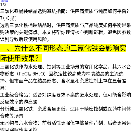
·
知识科普
1/3
三氯化铁桶装结晶选购避坑指南：供应商资质与纯度如何平衡？
7小时前
选购三氯化铁桶装结晶时，供应商资质与产品纯度如何平衡是采
购决策的关键痛点。本文将帮你理清核心判断逻辑，避免因参数
误判导致后续使用风险。
一、为什么不同形态的三氯化铁会影响实
际使用效果？
三氯化铁作为水处理、蚀刻等工业场景的常用化学品，其六水合
物形态（FeCl₃·6H₂O）因稳定性较高成为桶装结晶的主流选
择。但市面产品在结晶形态、含水量和杂质控制上存在显著差
异：
工业级合格品：适合对纯度要求不高的废水处理，但可能含影响
反应效率的游离酸
分析纯三氯化铁
：杂质含量更低，适用于精密蚀刻或医药中间体
合成等场景
无水物与六水合物：前者活性更强但存储条件苛刻，后者更易运
输且溶解速度可控