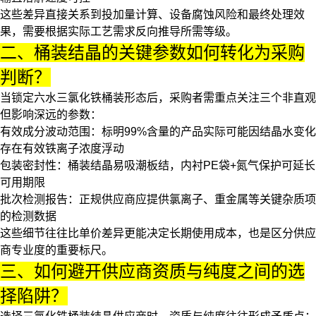
这些差异直接关系到投加量计算、设备腐蚀风险和最终处理效
果，需要根据实际工艺需求反向推导所需等级。
二、桶装结晶的关键参数如何转化为采购
判断？
当锁定
六水三氯化铁桶装
形态后，采购者需重点关注三个非直观
但影响深远的参数：
有效成分波动范围：标明99%含量的产品实际可能因结晶水变化
存在有效铁离子浓度浮动
包装密封性：桶装结晶易吸潮板结，内衬PE袋+氮气保护可延长
可用期限
批次检测报告：正规供应商应提供氯离子、重金属等关键杂质项
的检测数据
这些细节往往比单价差异更能决定长期使用成本，也是区分供应
商专业度的重要标尺。
三、如何避开供应商资质与纯度之间的选
择陷阱？