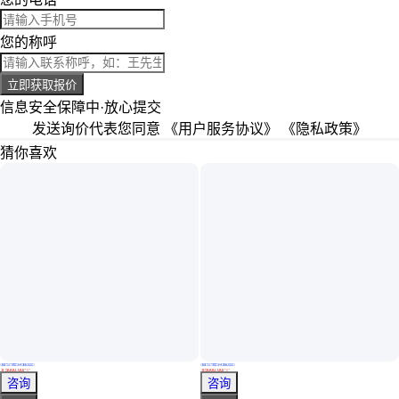
您的称呼
立即获取报价
信息安全保障中·放心提交
发送询价代表您同意
《用户服务协议》
《隐私政策》
猜你喜欢
真实性已核验
真实性已核验
东鼎盛世机械 大容量 中药生产提取罐单价 安全保护 减少溶剂的消耗
东鼎盛世机械 低温 中药浓缩提取罐单价 产品质量高 可控制的工艺参数
￥
5000
.00
/个
￥
5000
.00
/个
山东济宁
山东济宁
咨询
咨询