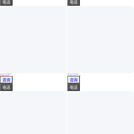
电话
电话
真实性已核验
真实性已核验
使用寿命长 按需定制 水空调 降温冷却用设备 展达
兆辉 碳钢衬聚四氟乙烯盐酸计量罐 聚偏三氟化烯不沾喷涂 耐碱
￥
800
.00
/台
￥
2000
.00
/平方米
江苏无锡
广西桂林
咨询
咨询
电话
电话