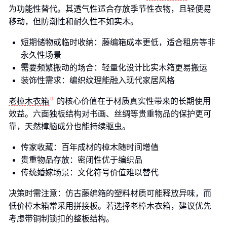
为功能性替代。其透气性适合存放季节性衣物，且轻便易
移动，但防潮性和耐久性不如实木。
短期储物或临时收纳：藤编箱成本更低，适合租房等非
永久性场景
需要频繁搬动的场合：轻量化设计比实木箱更易搬运
装饰性需求：编织纹理能融入现代家居风格
老樟木衣箱
的核心价值在于材质真实性带来的长期使用
效益。六面独板结构对书画、丝绸等贵重物品的保护更可
靠，天然樟脑成分也能持续驱虫。
传家收藏：百年成材的樟木随时间增值
贵重物品存放：密闭性优于编织品
传统婚嫁场景：文化符号价值难以替代
决策时需注意：仿古藤编箱的塑料材质可能释放异味，而
低价樟木箱常采用拼接板。若选择老樟木衣箱，建议优先
考虑带铜制锁扣的整板结构。