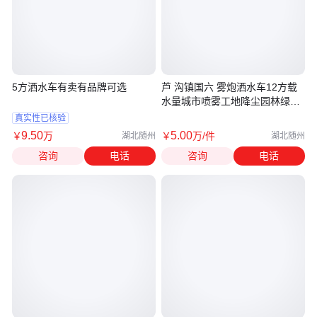
5方洒水车有卖有品牌可选
芦 沟镇国六 雾炮洒水车12方载
水量城市喷雾工地降尘园林绿化
打药
真实性已核验
9
.50
5
.00
￥
万
￥
万
/件
湖北随州
湖北随州
咨询
电话
咨询
电话