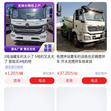
2吨油罐车的太小了 5吨的又太大
有搅拌站要车的话我也买辆搅拌
了 那就买4吨的吧
车 开水泥搅拌车很来钱
真实性已核验
1
.20
37
.20
￥
万
/辆
￥
万
/台
湖北随州
湖北随州
咨询
电话
咨询
电话