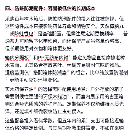
四、防蛀防潮配件：容易被低估的长期成本
采购百年樟木箱后，防蛀防潮配件的投入往往被忽视，但
这些隐性成本直接影响箱体寿命和储物安全。
天然樟脑丸
或
防蛀香包
是基础配置，但需注意定期更换频率——普
通萘丸可能留下化学残留，而环保型产品虽然单价略高，
但长期使用对衣物和箱体更友好。
箱内分隔板
和
PP无纺布内衬
能避免物品直接摩擦老樟
木表面，尤其适合存放茶叶、丝绸等易吸附气味的物品。
湿度监测仪
搭配
箱体防潮垫
的组合，比单纯放置
防潮剂
更能主动应对环境变化。
实木箱保养油
的选择需匹配使用场景：户外存放的箱子
需要耐候性更强的
环保木蜡油
，而室内展示用的古董箱
则适合哑光质感的养护产品。定期保养不仅能维持木质光
泽，还能填补细微裂纹防止虫蛀侵入。
这些配套投入看似零散，但五年内的累计支出可能接近箱
体价格的特定比例。与其后期补救虫蛀霉变，不如在采购