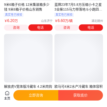
9米6箱子价格 12米集装箱多少
蓝牌23年7月5.8方压缩小卡之星
钱 9米6箱子价格山东销售
3全柴115马力带落地斗小跑四千
公里
真实性已核验
真实性已核验
6
.20
6
.60
￥
万
￥
万
/辆
山东济宁
湖北随州
咨询
电话
咨询
电话
解放虎V宽体版冷藏车 4.2米肉钩
欧马可4米2水产冷藏车 箱体容积
车 可出口8吨王 冷王
18个立方 可载6吨生鲜冻品
立即咨询
获取底价
真实性已核验
真实性已核验
主页
面议
面议
湖北随州
湖北随州