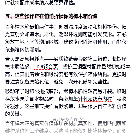
时就将配件成本纳入总预算评估。
五、这些操作正在悄悄折损你的樟木箱价值
百年樟木箱最怕两件事：剧烈温湿度波动和机械损伤。阳
光直射会加速木质老化，潮湿环境则可能引发变形。若必
须放在地下室等潮湿区域，建议搭配除湿机使用，而非仅
依赖箱内防潮剂。
合页是高频损耗点——劣质铰链会导致箱盖错位，长期摩
擦木质边缘。
H59铜合页
或挤压铜型材配件虽然初始成本
高，但其耐腐蚀性和顺滑度能有效保护箱体结构。更换时
要注意保留原始孔位，避免二次开孔破坏完整性。
移动箱子时切忌拖拽底部，老樟木脆性较高易开裂。临时
存放水果等含水物品时，务必加垫
针刺无纺布内衬
吸收
冷凝水。这些细节操作看似繁琐，却是保护百年老料价值
的关键。
展开更多内容

百年樟木箱的真实价值体现在材质真实性、使用匹配度和
维护系统性三个维度。采购时不能仅对比箱体标价，而要