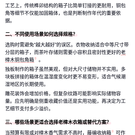
工艺上，传统榫卯结构的箱子比简单钉接的更耐用，铜包
角等细节不仅能加固箱体，也是判断制作年代的重要依
据。
二、不同使用场景如何选择规格？
选购时需避免“越大越好”的误区。衣物收纳适合中等尺寸带
分层的箱子，而茶叶存储则需要小容积且密封性更好的
老
樟木铜包角箱
。
独板制作的箱子虽然美观，但对大尺寸储物并不实用。多
块板拼接的箱体在温湿度变化时更不易变形，适合气候潮
湿地区的长期使用。
雕花装饰会增加价格，但复杂纹路可能影响实际储物容
量。应先明确是侧重收藏价值还是实用功能，再决定为工
艺细节支付多少溢价。
三、哪些场景更适合选择老樟木衣箱或替代方案？
当预算有限或对樟木香气需求不高时，
藤编收纳箱
可作