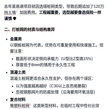
去年某高速项目就因选错桩网类型，导致后期追加了120万
挡土墙
加固费用。
工程越重要，选型越要像选保险一样
谨慎
🛡️
二、打桩网的材质与结构差异
金属类
以钢板桩网为代表，优势在可重复使用和快速施工。但
要注意：
截面形状决定侧向承载力（U型比Z型高15%）
厚度低于8mm的慎用于永久性工程
混凝土类
混凝土桩网更适合永久性支护，但存在两个误区：
以为强度越高越好（C30以上反而易脆裂）
忽视钢筋网片的防腐处理（沿海要用环氧涂层）
复合材料
像
塑料桩网
这类新型材料，在临时工程中性价比突