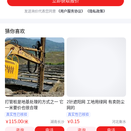
立即获取报价
发送询价代表您同意
《用户服务协议》
《隐私政策》
猜你喜欢
打管桩是地基处理的方式之一 它
2针遮阳网 工地用绿网 有卖防尘
一米要价也很合理
网的
真实性已核验
真实性已核验
115
.00
0
.15
￥
/米
￥
湖南长沙
河北衡水
咨询
电话
咨询
电话