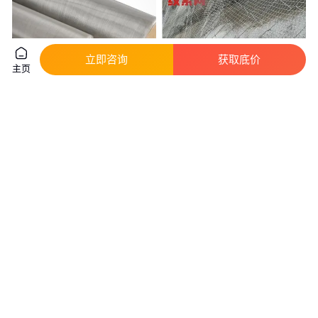
立即咨询
获取底价
主页
哈氏合金网 哈氏合金网片 网面
延百S250绞索网 SPIDER高强度
平整 强度高抗氧化 瑞云
螺旋网 QVARO钢绞线网 Q280
网
真实性已核验
15
.00
43
.00
￥
/平方米
￥
/平方米
河北衡水
河北衡水
咨询
电话
咨询
电话