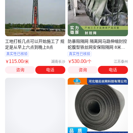
工地打桩几点可以开始施工了 规
防暴阻隔网 隔离网马路伸缩封控
定是从早上六点到晚上8点
蛇腹型铁丝网安保阻隔网 8米三
个圈江苏华卫
真实性已核验
真实性已核验
115
.00
530
.00
￥
/米
￥
/个
湖南长沙
江苏泰州
咨询
电话
咨询
电话