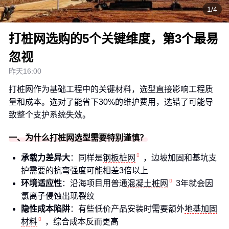
1/4
打桩网选购的5个关键维度，第3个最易
忽视
昨天16:00
打桩网作为基础工程中的关键材料，选型直接影响工程质
量和成本。选对了能省下30%的维护费用，选错了可能导
致整个支护系统失效。
一、为什么打桩网选型需要特别谨慎？
承载力差异大
：同样是
钢板桩网
，边坡加固和基坑支
护需要的抗弯强度可能相差3倍以上
环境适应性
：沿海项目用普通
混凝土桩网
3年就会因
氯离子侵蚀出现裂纹
隐性成本陷阱
：有些低价产品安装时需要额外
地基加固
材料
，综合成本反而更高