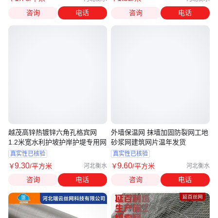
咨询
电话
咨询
电话
越茂高锌热镀锌六角孔格宾网
外墙保温网 抹墙加固防裂网工地
1.2米宽水利护坡护岸护堤专用网
砂浆网建筑网片温年发货
真实性已核验
真实性已核验
9
.30
9
.60
￥
/平方米
￥
/平方米
河北衡水
河北衡水
咨询
电话
咨询
电话