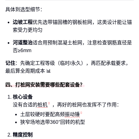
具体到选型细节：
边坡工程
优先选带锚固槽的钢板桩网，这类设计能让锚
索受力更均匀
河道整治
适合用预制混凝土桩网，注意检查钢筋直径是
否≥6mm
记住
：先确定工程等级（临时/永久），再匹配承载要求，
最后算全周期成本 📊
四、打桩网安装需要哪些配套设备？
核心设备
没有合适的
桩机
，再好的桩网也发挥不了作用：
土层较硬时要配高频
振动锤
狭窄场地选带360°回转的机型
精度控制