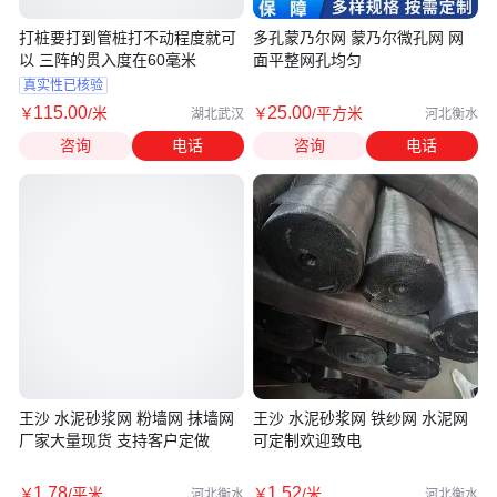
打桩要打到管桩打不动程度就可
多孔蒙乃尔网 蒙乃尔微孔网 网
以 三阵的贯入度在60毫米
面平整网孔均匀
真实性已核验
115
.00
25
.00
￥
/米
￥
/平方米
湖北武汉
河北衡水
咨询
电话
咨询
电话
王沙 水泥砂浆网 粉墙网 抹墙网
王沙 水泥砂浆网 铁纱网 水泥网
厂家大量现货 支持客户定做
可定制欢迎致电
1
.78
1
.52
￥
/平米
￥
/米
河北衡水
河北衡水