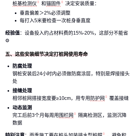
桩基检测仪
和
锚固件
决定安装质量：
垂直偏差＞2%必须调整
每打入5米要检查一次桩身垂直度
经验值
：设备投入约占材料费的15%-20%，这部分不能省
⚙️
五、这些安装细节决定打桩网使用寿命
防腐处理
钢桩安装后24小时内必须做防腐涂层，特别是焊接接头
处
接缝处理
相邻桩网搭接宽度要≥10cm，用专用
防护网
覆盖接缝
动态监测
完工后前3个月每周用
围栏网
隔离检测区，监测沉降
数据
特别注意
：雨季施工要在桩头加装排水型
桩帽
，避免积