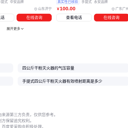
避免紧急时刻失效。这类小配件投入低但安全增益显著，建议
手提式
中安品牌
真实性已核验
手提式
永安品牌
列为标准配套采购清单。
100
.00
山东济宁
广东广
￥
电话
在线咨询
查看电话
在线咨询
五、四公斤干粉灭火器的三个关键操作盲区
展开更多
实际使用中，喷嘴角度往往被低估。干粉
灭火器喷嘴
的最佳
喷射角度为30-45度，过高的角度会导致粉剂飘散，过低则影
覆盖范围。
数控机床灭火器喷嘴
这类专业配件通过优化流道
设计，能提升特定场景的灭火剂利用率。
维护方面需建立双周期检查机制：
四公斤干粉灭火器的气压容量
每月目视检查压力表指针是否在绿区、保险销是否完好
手提式四公斤干粉灭火器有效喷射距离是多少
每年专业机构进行干粉结块测试和密封性检查 特别注意潮湿
环境会加速灭火器腐蚀，建议搭配
圆角干粉灭火器箱
使
用，箱体排水孔能避免底部积水。
由来源第三方负责，仅供您参考。
操作时的站位选择同样关键。应占据上风位置2-3米处开始喷
利方保留追究权利。
射，避免逆风操作导致干粉反吹。对于油类火灾，采用扇形扫
，百度爱采购会积极处理。