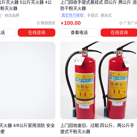
斤灭火器 5公斤灭火器 4公
上门回收手提式悬挂式 四公斤 两公斤 消
最佳效能。支架类配件直接影响设备取用速度，而充装设备则
干粉灭火器
防干粉灭火器
关系到后续维护成本。需要区分必须项和可选项：
验
快达品牌
真实性已核验
手提式
悬挂式
100
.00
陕西西安
广东广
￥
固定场景（如仓库、机房）必须配置
不锈钢灭火器支架
，
电话
在线咨询
查看电话
在线咨询
确保设备稳固且符合消防规范
移动场景（车辆、临时工地）建议选用
车载灭火器固定架
，防止运输颠簸导致瓶体损伤
充装泵属于长期使用配套，适合拥有多台灭火器的单位自主
维护，但需评估使用频率与专业操作要求
灭火器充装泵
的选择需匹配干粉特性，普通活塞泵可能因粉
体颗粒导致密封件磨损。专业型号会强化缸体耐磨设计，并配
备干粉专用过滤装置。对于年充装量低于10次的用户，外包给
专业消防服务机构往往比自购设备更经济。
容易被忽视的是
压力表校验器
等监测工具。定期检查
灭火器
火器 4/8公斤家用消防 安全
上门回收废旧、过期 四公斤、两公斤手
压力表
时，
便携式气体压力校验器
能快速发现压力异常，
简便
提式干粉灭火器