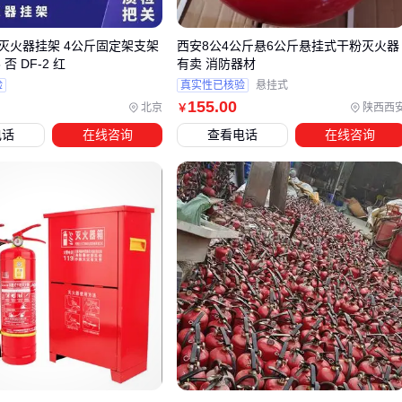
对于需要兼顾机动性和固定防护的场所，建议采用组合配置。
灭火器挂架 4公斤固定架支架
西安8公4公斤悬6公斤悬挂式干粉灭火器
例如在机房通道放置手提式灭火器，同时在设备上方安装悬挂
 否 DF-2 红
有卖 消防器材
式装置。这种方案既能应对初期火情，也可在无人值守时提供
验
真实性已核验
悬挂式
自动保护。
155
.00
北京
陕西西
￥
特殊场景需要特别注意形态选择：油库等易爆环境优先选用防
电话
在线咨询
查看电话
在线咨询
爆型悬挂装置，而经常移动的作业现场则需考虑手提式的轻便
性。此时可搭配
厨房BC干粉灭火器
等专用型号形成防护网
络。
产品形态的差异本质上是对使用场景的预判。明确日常动线和
高危区域后，四公斤干粉灭火器的选型就会从单纯的参数对
比，转变为系统化的消防布局思考。这自然引出了配套设备对
整体效能的增强作用。
四、灭火器支架和充装设备：哪些配套真正必要？
采购四公斤干粉灭火器后，许多用户会发现仅靠主机无法发挥