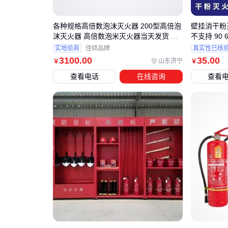
各种规格高倍数泡沫灭火器 200型高倍泡
壁挂消干粉
沫灭火器 高倍数泡米灭火器当天发货 佳
不支持 90 6
硕
实地验商
佳硕品牌
真实性已核
3100
.00
35
.00
山东济宁
￥
￥
查看电话
在线咨询
查看