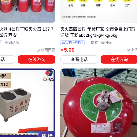
启动方式：温控自动启动的悬挂式更适合无人值守环境
操作便利性：手提式需要人工操作，但可精准控制喷射方向
选择时需评估使用场景的人员活动特征和空间结构，而非简单
器 4公斤干粉灭火器 137 7
灭火器四公斤 年检厂家 全市免费上门取
 8公斤西安
送货 干粉abc2kg/3kg/4kg/5kg
比较价格或重量参数。
验
千如品牌
真实性已核验
手提式
新国标
5
.00
陕西西安
上
￥
三、手提式还是悬挂式？四公斤干粉灭火器的形态选择
电话
在线咨询
查看电话
在线咨询
关键
四公斤干粉灭火器的产品形态差异直接影响使用场景适配性。
常见的手提式设计适合需要快速移动灭火的场景，例如车间突
发火情或车辆自燃；而悬挂式则更适合固定区域的全天候防
护，如配电房或仓库。
关键判断依据在于操作响应速度和覆盖范围：
手提式依赖人员即时操作，但可灵活调整喷射角度
悬挂式自动感应启动，能覆盖更大保护半径但位置固定