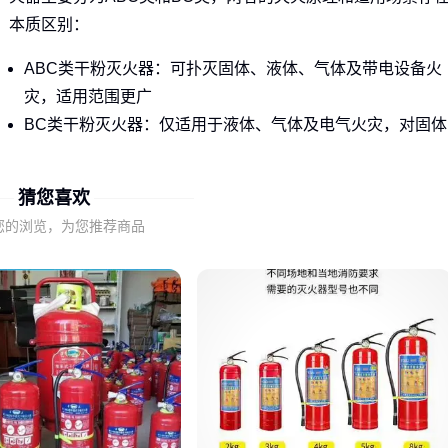
本质区别：
ABC类干粉灭火器：可扑灭固体、液体、气体及带电设备火
灾，适用范围更广
BC类干粉灭火器：仅适用于液体、气体及电气火灾，对固体
可燃物效果有限
猜您喜欢
四公斤规格作为中小型灭火器的常见配置，更需要根据实际使
用场景选择匹配的干粉类型。
您的浏览，为您推荐商品
二、为什么同样重量的灭火器喷射效果差异明显？
灭火器的实际效果不仅取决于干粉重量，更与喷射系统的设计
密切相关。
悬挂式4kg干粉灭火器
与手提式产品的核心差异
现在：
覆盖范围：悬挂式通过高位安装实现立体覆盖，适合空间较
高的场所