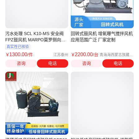
污水处理 SCL K10-MS 安全阀
回转式鼓风机 增氧曝气搅拌风机
FPZ鼓风机 MARPO莫罗侧向风
应用范围广泛 厂家定制
机意大利原装
真实性已核验
1300
.00
2200
.00
￥
/件
￥
/台
江苏泰州
青海海西蒙古族藏族
自治州
咨询
电话
咨询
电话