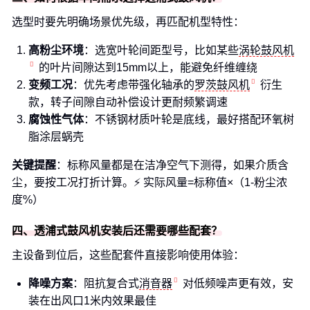
选型时要先明确场景优先级，再匹配机型特性：
高粉尘环境
：选宽叶轮间距型号，比如某些
涡轮鼓风机
的叶片间隙达到15mm以上，能避免纤维缠绕
变频工况
：优先考虑带强化轴承的
罗茨鼓风机
衍生
款，转子间隙自动补偿设计更耐频繁调速
腐蚀性气体
：不锈钢材质叶轮是底线，最好搭配环氧树
脂涂层蜗壳
关键提醒
：标称风量都是在洁净空气下测得，如果介质含
尘，要按工况打折计算。⚡️ 实际风量=标称值×（1-粉尘浓
度%）
四、透浦式鼓风机安装后还需要哪些配套？
主设备到位后，这些配套件直接影响使用体验：
降噪方案
：阻抗复合式
消音器
对低频噪声更有效，安
装在出风口1米内效果最佳