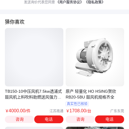
发送询价代表您同意
《用户服务协议》
《隐私政策》
猜你喜欢
TB150-10中压风机7.5kw透浦式
原产 轻量化 HO HSING贺欣
鼓风机上料吹料助燃送风强力吹
RB20-5BU 鼓风机规格齐全
风
真实性已核验
4000
.00
1708
.00
￥
/件
￥
/台
江苏南通
广东东莞
咨询
电话
咨询
电话