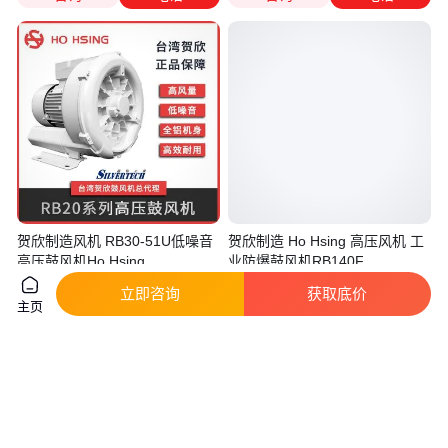
贺欣制造风机 RB30-51U低噪音
贺欣制造 Ho Hsing 高压风机 工
高压鼓风机Ho Hsing
业防爆鼓风机RB140F
真实性已核验
真实性已核验
立即咨询
获取底价
主页
2329
.00
2715
.00
￥
/台
￥
/台
广东东莞
广东东莞
咨询
电话
咨询
电话