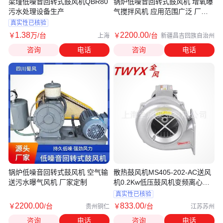
梁瑾低噪音回转式鼓风机QBR80
锅炉低噪音回转式鼓风机 增氧曝
污水处理设备生产
气搅拌风机 应用范围广泛 厂家
定制
真实性已核验
1
.38
2200
.00
￥
万
/台
￥
/台
上海
新疆昌吉回族自治州
咨询
电话
咨询
电话
锅炉低噪音回转式鼓风机 空气输
散热鼓风机MS405-202-AC送风
送污水曝气风机 厂家定制
机0.2Kw低压鼓风机变频离心式
鼓风机
真实性已核验
2200
.00
833
.00
￥
/台
￥
/台
贵州铜仁
江苏苏州
咨询
电话
咨询
电话