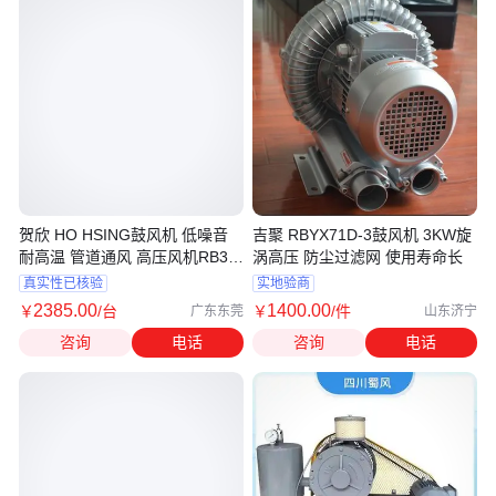
贺欣 HO HSING鼓风机 低噪音
吉聚 RBYX71D-3鼓风机 3KW旋
耐高温 管道通风 高压风机RB30-
涡高压 防尘过滤网 使用寿命长
59U
真实性已核验
实地验商
2385
.00
1400
.00
￥
/台
￥
/件
广东东莞
山东济宁
咨询
电话
咨询
电话