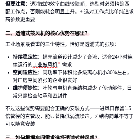
但要注意
：透浦式的效率曲线较陡峭，选型时必须精确匹
配工作点，否则能耗会明显上升。⚡️ 选对工作点比单纯追求
高参数更重要
二、透浦式鼓风机的核心优势在哪里？
工业场景最看重的三个特性，恰好是透浦式的强项：
持续稳定性
：蜗壳流道设计减少了紊流，适合24小时连
续运行的
工业鼓风机
需求
空间适应性
：同功率下体积比多级离心机小30%左右，
对厂房空间紧张的企业很友好
维护便捷性
：叶轮与电机直连结构减少了传动部件，日
常只需检查轴承和密封件
不过这些优势需要配合正确的安装方式——进风口保留1.5
倍管径的直管段，能显著降低涡流噪声。⚡️ 结构简单不等于
可以随意安装
三、如何根据车间需求选择透浦式鼓风机？