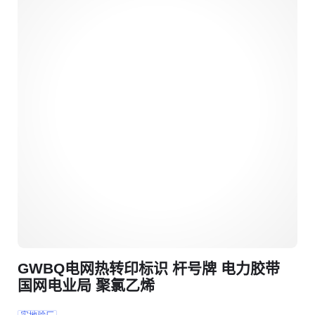
GWBQ电网热转印标识 杆号牌 电力胶带
国网电业局 聚氯乙烯