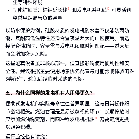
尘等特殊环境
功能扩展类：
纯铜延长线
和
发电机并机线
可灵活调
整供电距离与负载容量
以防水保护为例，硅胶材质的发电机防水套不仅能防雨防
潮，其耐高低温特性还适合昼夜温差大的山区使用。而选
择配套油箱时，容量需与发电机续航时间匹配——过大反
而会增加搬运风险。
这些配套设备虽非核心部件，但直接影响使用便利性和安
全性。建议根据主要使用场景优先配置最可能影响体验的2-
3类配件，避免后续临时采购的仓促。
五、为什么同样的发电机有人用得更久？
便携式发电机的实际寿命往往差异明显，这与日常操作细
节密切相关。燃油管理是最易被忽视的环节：长期停放时
应添加燃油稳定剂，而
四冲程发电机机油
需要定期更换
以避免积碳。
运行监控也有讲究：