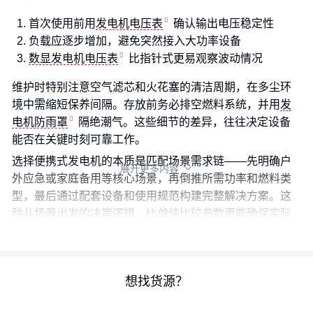
首次使用前用
发电机电压表
确认输出电压稳定性
负载应逐步增加，避免突然接入大功率设备
数显发电机电压表
比指针式更易观察波动情况
维护时特别注意空气滤芯和火花塞的清洁周期，在多尘环
境中需缩短保养间隔。存放前务必排空燃料系统，并用
发
电机防雨罩
隔绝潮气。这些细节的差异，往往决定设备
能否在关键时刻可靠工作。
选择便携式发电机的本质是匹配场景需求链——先明确户
展开更多内容

外应急或家庭备用等核心场景，再倒推所需功率和燃料类
型，最后通过配套设备和使用规范构建完整解决方案。这
种从场景出发的决策逻辑，比单纯比较参数更能确保实际
使用时的顺手体验。
想找货源？