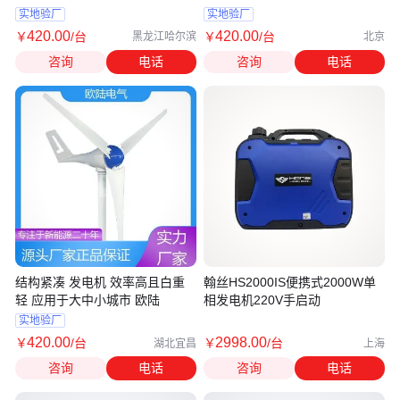
实地验厂
实地验厂
420
.00
420
.00
￥
/台
￥
/台
黑龙江哈尔滨
北京
咨询
电话
咨询
电话
结构紧凑 发电机 效率高且白重
翰丝HS2000IS便携式2000W单
轻 应用于大中小城市 欧陆
相发电机220V手启动
实地验厂
420
.00
2998
.00
￥
/台
￥
/台
湖北宜昌
上海
咨询
电话
咨询
电话