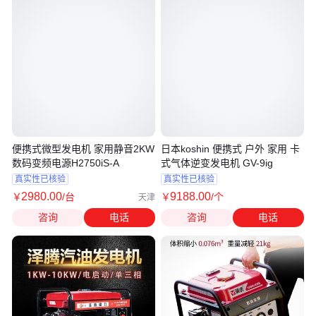
便携式微型发电机 家用静音2KW
日本koshin 便携式 户外 家用 卡
数码变频电源H2750iS-A
式气体逆变发电机 GV-9ig
真实性已核验
真实性已核验
2980
.00
9188
.00
￥
/台
￥
/个
天津
咨询
电话
咨询
电话