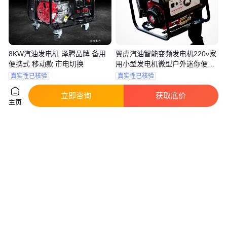
8KW汽油发电机 泽腾品牌 备用
翼虎汽油智能变频发电机220v家
便携式 移动款 市电切换
用小型发电机微型户外迷你便携
3KW
真实性已核验
真实性已核验
3900
.00
1648
.00
￥
/台
￥
/件
上海
安徽
立即咨询
获取底价
主页
咨询
电话
咨询
电话