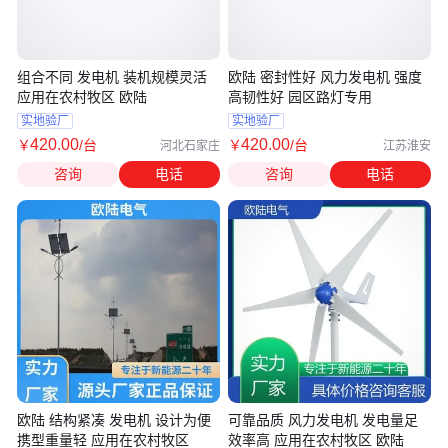
组合不同 发电机 装机规模灵活
欧陆 密封性好 风力发电机 强度
应用在农村牧区 欧陆
高韧性好 园区路灯专用
实地验厂
实地验厂
420
.00
420
.00
￥
/台
￥
/台
河北石家庄
江苏淮安
咨询
电话
咨询
电话
欧陆 结构紧凑 发电机 设计为便
可靠品质 风力发电机 发电量足
携型重量轻 应用在农村牧区
效率高 应用在农村牧区 欧陆