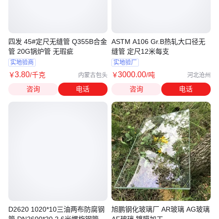
四发 45#定尺无缝管 Q355B合金
ASTM A106 Gr.B热轧大口径无
管 20G锅炉管 无瑕疵
缝管 定尺12米每支
实地验商
实地验厂
3
.80
3000
.00
￥
/千克
￥
/吨
内蒙古包头
河北沧州
咨询
电话
咨询
电话
D2620 1020*10三油两布防腐钢
旭鹏钢化玻璃厂 AR玻璃 AG玻璃