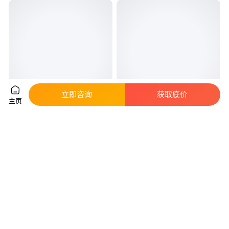
立即咨询
获取底价
主页
AR玻璃 圆形AR玻璃 方形AR玻
约翰逊网滤芯 树脂捕捉器 布水
璃 异形AR镀膜玻璃 种类多多
器楔形滤网 可定制生产
真实性已核验
真实性已核验
13
.00
185
.00
￥
/个
￥
/件
广东东莞
河南新乡
咨询
电话
咨询
电话