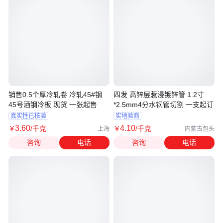
销售0.5个厚冷轧卷 冷轧45#钢
四发 高锌层惹浸镀锌管 1.2寸
45号酒钢冷板 现货 一张起售
*2.5mm4分水钢管切割 一支起订
真实性已核验
实地验商
3
.60
4
.10
￥
/千克
￥
/千克
上海
内蒙古包头
咨询
电话
咨询
电话