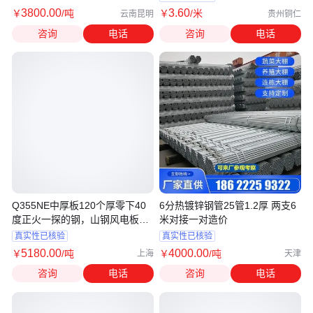
3800
.00
3
.60
￥
/吨
￥
/米
云南昆明
贵州铜仁
咨询
电话
咨询
电话
Q355NE中厚板120个厚零下40
6分热镀锌钢管25管1.2厚 两支6
度正火一探的钢，山钢风电板
米对接一对造价
GB/t 1591-2018
真实性已核验
真实性已核验
5180
.00
4000
.00
￥
/吨
￥
/吨
上海
天津
咨询
电话
咨询
电话