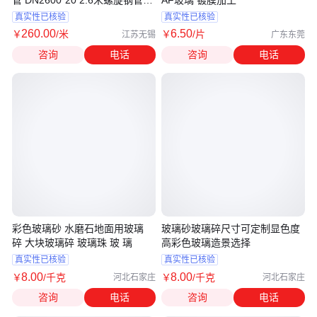
管 DN2600*20 2.6米螺旋钢管一
AF玻璃 镀膜加工
米价 兴洲
真实性已核验
真实性已核验
260
.00
6
.50
￥
/米
￥
/片
江苏无锡
广东东莞
咨询
电话
咨询
电话
彩色玻璃砂 水磨石地面用玻璃
玻璃砂玻璃碎尺寸可定制显色度
碎 大块玻璃碎 玻璃珠 玻 璃
高彩色玻璃造景选择
真实性已核验
真实性已核验
8
.00
8
.00
￥
/千克
￥
/千克
河北石家庄
河北石家庄
咨询
电话
咨询
电话