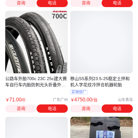
咨询
电话
咨询
电话
公路车外胎700c 23C 25c建大赛
移山SS系列23.5-25稳定土拌和
车自行车内胎防刺光头折叠外胎
机人字花纹冷拌合机器轮胎
轮胎
实地验厂
71
.00
4750
.00
￥
/0
￥
/台
广东广州
山东青岛
咨询
电话
咨询
电话