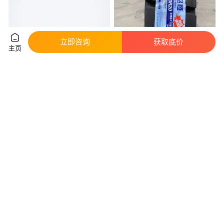
立即咨询
获取底价
主页
14.00-24港口正面吊轮胎 E4花
货车 卡车 工程机械 矿山轮胎批
纹 32层级加厚耐磨
发 1200R真空轮胎 钢丝胎 货到
付款
真实性已核验
5000
.00
680
.00
￥
/件
￥
/条
北京
山东聊城
咨询
电话
咨询
电话