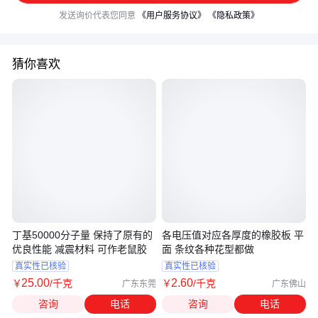
发送询价代表您同意
《用户服务协议》
《隐私政策》
猜你喜欢
丁基50000分子量 保持了原有的
各电压值对应各厚度的橡胶板 平
优良性能 减震材料 可作老鼠胶
面 条纹各种花型都做
真实性已核验
真实性已核验
25
.00
2
.60
￥
/千克
￥
/千克
广东东莞
广东佛山
咨询
电话
咨询
电话