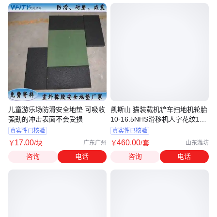
儿童游乐场防滑安全地垫 可吸收
凯斯山 猫装载机铲车扫地机轮胎
强劲的冲击表面不会受损
10-16.5NHS滑移机人字花纹12-
16.5
真实性已核验
真实性已核验
17
.00
460
.00
￥
/块
￥
/套
广东广州
山东潍坊
咨询
电话
咨询
电话