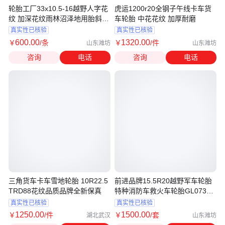
轮胎工厂33x10.5-16越野人字花
虎运1200r20全钢子午线卡车货
纹 加深花纹雨林沼泽地用胎斜交
车轮胎 中花花纹 加厚耐磨
胎
真实性已核验
真实性已核验
600
.00
1320
.00
￥
/条
￥
/件
山东潍坊
山东潍坊
咨询
电话
咨询
电话
三角货车卡车雪地轮胎 10R22.5
前进品牌15.5R20越野军车轮胎
TRD88花纹品质品牌全新保真
特种消防车救火车轮胎GL073A
花纹
真实性已核验
真实性已核验
1250
.00
1500
.00
￥
/件
￥
/套
湖北武汉
山东潍坊