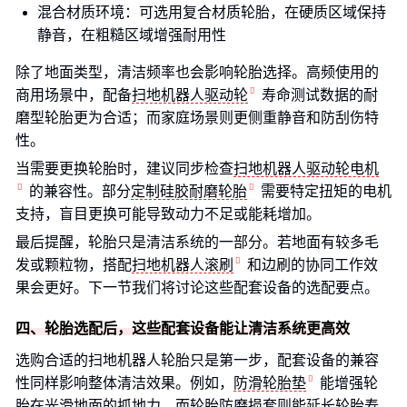
混合材质环境：可选用复合材质轮胎，在硬质区域保持
静音，在粗糙区域增强耐用性
除了地面类型，清洁频率也会影响轮胎选择。高频使用的
商用场景中，配备
扫地机器人驱动轮
寿命测试数据的耐
磨型轮胎更为合适；而家庭场景则更侧重静音和防刮伤特
性。
当需要更换轮胎时，建议同步检查
扫地机器人驱动轮电机
的兼容性。部分
定制硅胶耐磨轮胎
需要特定扭矩的电机
支持，盲目更换可能导致动力不足或能耗增加。
最后提醒，轮胎只是清洁系统的一部分。若地面有较多毛
发或颗粒物，搭配
扫地机器人滚刷
和边刷的协同工作效
果会更好。下一节我们将讨论这些配套设备的选配要点。
四、轮胎选配后，这些配套设备能让清洁系统更高效
选购合适的扫地机器人轮胎只是第一步，配套设备的兼容
性同样影响整体清洁效果。例如，
防滑轮胎垫
能增强轮
胎在光滑地面的抓地力，而轮胎防磨损套则能延长轮胎寿