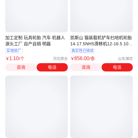
加工定制 玩具轮胎 汽车 机器人
凯斯山 猫装载机铲车扫地机轮胎
源头工厂 自产自销 明磊
14-17.5NHS滑移机12-16.5 10-
16.5
实地验厂
真实性已核验
1
.10
856
.00
￥
/个
￥
/条
河北邢台
山东潍坊
咨询
电话
咨询
电话