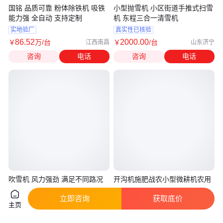
国铭 品质可靠 粉体除铁机 吸铁
小型抛雪机 小区街道手推式扫雪
能力强 全自动 支持定制
机 东程三合一清雪机
实地验厂
真实性已核验
86
.52
2000
.00
￥
万
/台
￥
/台
江西南昌
山东济宁
咨询
电话
咨询
电话
吹雪机 风力强劲 满足不同路况
开沟机施肥战农小型微耕机农用
工作效率高 德恒
机械起沟神器旋果园松土挖沟机
立即咨询
获取底价
汽油
真实性已核验
真实性已核验
主页
2
.00
2998
.00
￥
万
/台
￥
/件
辽宁沈阳
广东广州