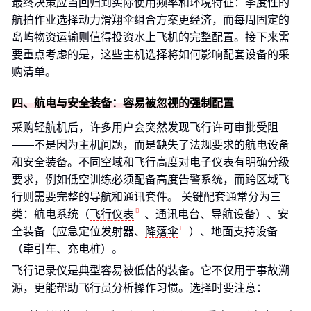
最终决策应当回归到实际使用频率和环境特征：季度性的
航拍作业选择动力滑翔伞组合方案更经济，而每周固定的
岛屿物资运输则值得投资水上飞机的完整配置。接下来需
要重点考虑的是，这些主机选择将如何影响配套设备的采
购清单。
四、航电与安全装备：容易被忽视的强制配置
采购轻航机后，许多用户会突然发现飞行许可审批受阻
——不是因为主机问题，而是缺失了法规要求的航电设备
和安全装备。不同空域和飞行高度对电子仪表有明确分级
要求，例如低空训练必须配备高度告警系统，而跨区域飞
行则需要完整的导航和通讯套件。 关键配套通常分为三
类：航电系统（
飞行仪表
、通讯电台、导航设备）、安
全装备（应急定位发射器、
降落伞
）、地面支持设备
（牵引车、充电桩）。
飞行记录仪是典型容易被低估的装备。它不仅用于事故溯
源，更能帮助飞行员分析操作习惯。选择时要注意：