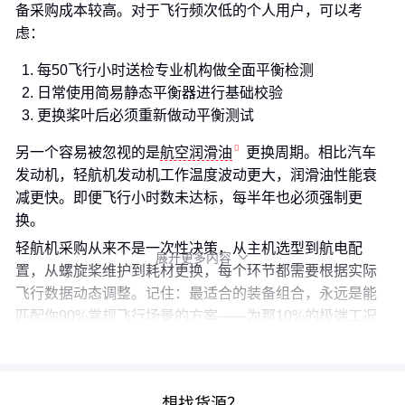
备采购成本较高。对于飞行频次低的个人用户，可以考
虑：
每50飞行小时送检专业机构做全面平衡检测
日常使用简易静态平衡器进行基础校验
更换桨叶后必须重新做动平衡测试
另一个容易被忽视的是
航空润滑油
更换周期。相比汽车
发动机，轻航机发动机工作温度波动更大，润滑油性能衰
减更快。即便飞行小时数未达标，每半年也必须强制更
换。
轻航机采购从来不是一次性决策，从主机选型到航电配
展开更多内容

置，从螺旋桨维护到耗材更换，每个环节都需要根据实际
飞行数据动态调整。记住：最适合的装备组合，永远是能
匹配你90%常规飞行场景的方案——为那10%的极端工况
过度配置，反而会拖累整体使用效率。
想找货源？