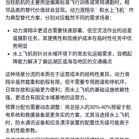
当轻航机的主要用途偏离标准飞行训练或常规通勤时，相
邻品类的替代价值就会显现。
动力滑翔伞
和
水上飞机
作
为典型替代方案，分别对应截然不同的需求场景：
动力滑翔伞更适合需要快速部署、低空灵活作业的巡查
或摄影任务，其便携性和低维护成本在临时性任务中优
势明显
水上飞机则针对水域环境下的常态化运输需求，双栖起
降能力解决了偏远湖区或海岛地区的交通痛点
这种场景分流的本质在于运营成本的结构性差异。动力滑
翔伞虽然载重和航程有限，但不需要专用跑道和停机坪，
日常存放和运输更为便利；而水上飞机的基础设施依赖性
强，更适合有固定水域基地的运营方。
预算分配也需要动态调整：将总投入的30%-40%预留于航
电系统和救援装备是更务实的方案，尤其当选择水上飞机
时，防水通讯设备和应急漂浮装置的配置优先级可能高于
主机性能参数。