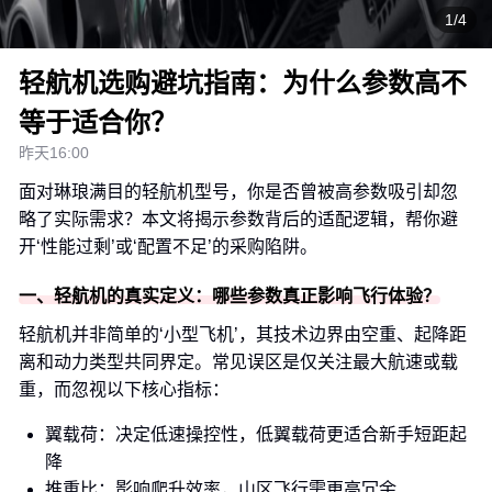
1/4
轻航机选购避坑指南：为什么参数高不
等于适合你？
昨天16:00
面对琳琅满目的轻航机型号，你是否曾被高参数吸引却忽
略了实际需求？本文将揭示参数背后的适配逻辑，帮你避
开‘性能过剩’或‘配置不足’的采购陷阱。
一、轻航机的真实定义：哪些参数真正影响飞行体验？
轻航机并非简单的‘小型飞机’，其技术边界由空重、起降距
离和动力类型共同界定。常见误区是仅关注最大航速或载
重，而忽视以下核心指标：
翼载荷：决定低速操控性，低翼载荷更适合新手短距起
降
推重比：影响爬升效率，山区飞行需更高冗余