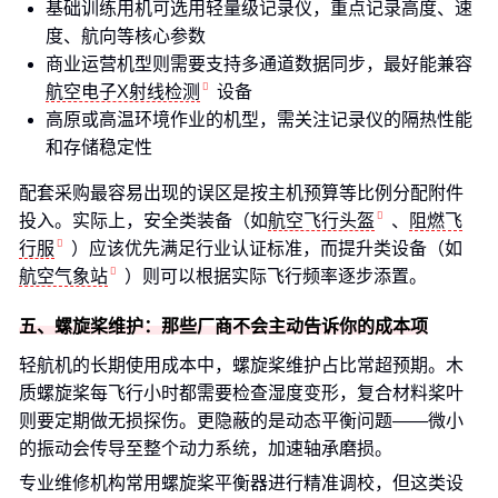
基础训练用机可选用轻量级记录仪，重点记录高度、速
度、航向等核心参数
商业运营机型则需要支持多通道数据同步，最好能兼容
航空电子X射线检测
设备
高原或高温环境作业的机型，需关注记录仪的隔热性能
和存储稳定性
配套采购最容易出现的误区是按主机预算等比例分配附件
投入。实际上，安全类装备（如
航空飞行头盔
、
阻燃飞
行服
）应该优先满足行业认证标准，而提升类设备（如
航空气象站
）则可以根据实际飞行频率逐步添置。
五、螺旋桨维护：那些厂商不会主动告诉你的成本项
轻航机的长期使用成本中，螺旋桨维护占比常超预期。木
质螺旋桨每飞行小时都需要检查湿度变形，复合材料桨叶
则要定期做无损探伤。更隐蔽的是动态平衡问题——微小
的振动会传导至整个动力系统，加速轴承磨损。
专业维修机构常用螺旋桨平衡器进行精准调校，但这类设