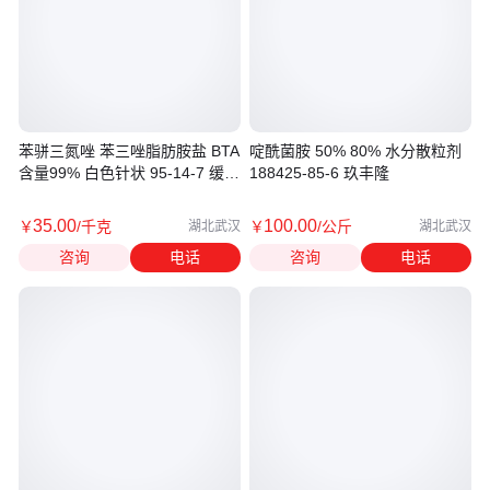
苯骈三氮唑 苯三唑脂肪胺盐 BTA
啶酰菌胺 50% 80% 水分散粒剂
含量99% 白色针状 95-14-7 缓蚀
188425-85-6 玖丰隆
剂
35
.00
100
.00
￥
/千克
￥
/公斤
湖北武汉
湖北武汉
咨询
电话
咨询
电话