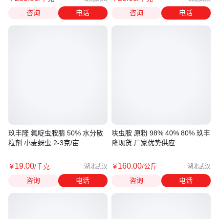
咨询
电话
咨询
电话
玖丰隆 氟啶虫胺腈 50% 水分散
呋虫胺 原粉 98% 40% 80% 玖丰
粒剂 小麦蚜虫 2-3克/亩
隆现货 厂家优势供应
19
.00
160
.00
￥
/千克
￥
/公斤
湖北武汉
湖北武汉
咨询
电话
咨询
电话