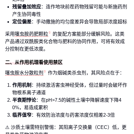
残留叠加效应
：连作地块前茬药物残留可能与新施药剂
产生协同毒性
定位偏差
：手动撒施的均匀度差异会导致局部浓度超标
采用
噻虫胺药肥颗粒
的复配方案能部分缓解风险。这类
产品通过双酰胺类化合物与肥料的协同作用，可将有效成
分控制在更低浓度。
二、从作用机理看使用禁区
噻虫胺水分散粒剂
作为烟碱类杀虫剂，其风险点在于：
作用机制
：持续激活害虫神经受体，但过量时会破坏作
物根系离子通道
半衰期悖论
：在pH>7.5的碱性土壤中降解速度下降4
0%，易造成累积
临界值窄
：有效防治浓度与药害浓度仅相差2-3倍
⚠️ 沙质土壤需特别警惕：其阳离子交换量（CEC）低，更