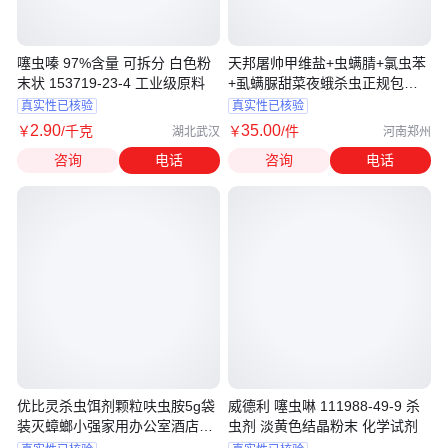
噻虫嗪 97%含量 可拆分 白色粉
天邦屠帅甲维盐+虫螨腈+氯虫苯
末状 153719-23-4 工业级原料
+虱螨脲甜菜夜蛾杀虫正规包抽
检
真实性已核验
真实性已核验
2
.90
35
.00
￥
/千克
￥
/件
湖北武汉
河南郑州
咨询
电话
咨询
电话
优比灵杀虫饵剂颗粒呋虫胺5g袋
威德利 噻虫啉 111988-49-9 杀
装灭蟑螂小强家用办公室酒店消
虫剂 淡黄色结晶粉末 化学试剂
杀用