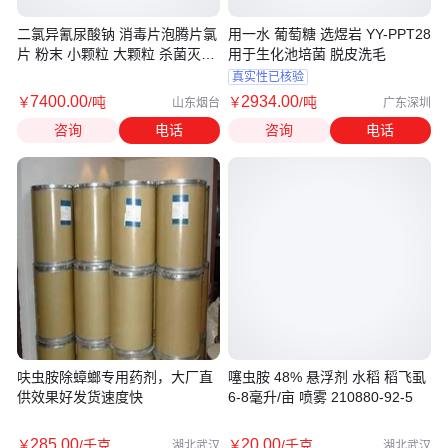
二氯异氰尿酸钠 消毒片泡腾片氯
用一水 葡萄糖 选煜岩 YY-PPT28
片 粉末 小颗粒 大颗粒 杀菌灭藻
用于生化池培菌 脱皮洗毛
剂
真实性已核验
7400
.00
2934
.00
￥
/吨
￥
/吨
山东烟台
广东深圳
咨询
电话
咨询
电话
呋虫胺除蟑螂专用药剂，大厂直
噻虫胺 48% 悬浮剂 水稻 稻飞虱
供效果好发货速度快
6-8毫升/亩 喷雾 210880-92-5
285
.00
20
.00
￥
/千克
￥
/千克
湖北武汉
湖北武汉