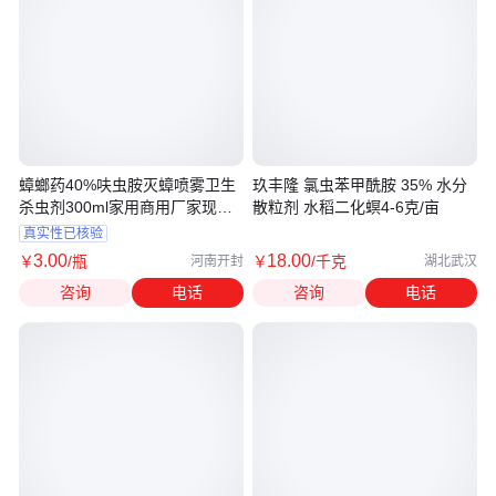
蟑螂药40%呋虫胺灭蟑喷雾卫生
玖丰隆 氯虫苯甲酰胺 35% 水分
杀虫剂300ml家用商用厂家现货
散粒剂 水稻二化螟4-6克/亩
可贴牌
真实性已核验
3
.00
18
.00
￥
/瓶
￥
/千克
河南开封
湖北武汉
咨询
电话
咨询
电话