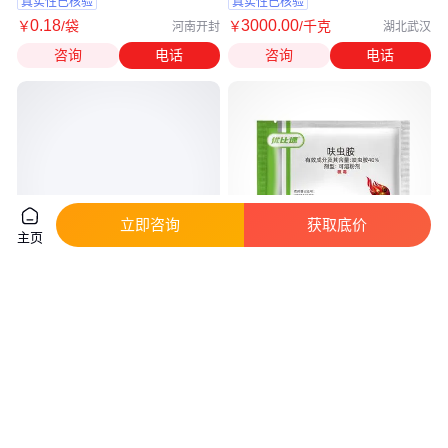
真实性已核验
真实性已核验
0
.18
3000
.00
￥
/袋
￥
/千克
河南开封
湖北武汉
咨询
电话
咨询
电话
立即咨询
获取底价
主页
烯虫酯 40596-69-8 甲氧普烯 中
优比速呋虫胺蟑螂药25g装灭蟑
间体 大小包装现货
喷雾剂触杀蟑螂蚂蚁兑水7斤消
杀用药
实地验商
真实性已核验
270
.00
5
.00
￥
/千克
￥
/袋
湖北武汉
河南开封
咨询
电话
咨询
电话