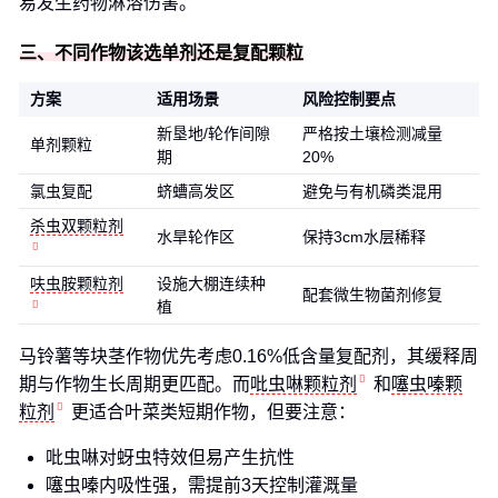
易发生药物淋溶伤害。
三、不同作物该选单剂还是复配颗粒
方案
适用场景
风险控制要点
新垦地/轮作间隙
严格按土壤检测减量
单剂颗粒
期
20%
氯虫复配
蛴螬高发区
避免与有机磷类混用
杀虫双颗粒剂
水旱轮作区
保持3cm水层稀释
呋虫胺颗粒剂
设施大棚连续种
配套微生物菌剂修复
植
马铃薯等块茎作物优先考虑0.16%低含量复配剂，其缓释周
期与作物生长周期更匹配。而
吡虫啉颗粒剂
和
噻虫嗪颗
粒剂
更适合叶菜类短期作物，但要注意：
吡虫啉对蚜虫特效但易产生抗性
噻虫嗪内吸性强，需提前3天控制灌溉量