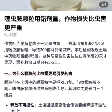
1/4
噻虫胺颗粒用错剂量，作物损失比虫害
更严重
6小时前
作物叶片发黄卷曲不一定是虫害——去年山东某基地因误
用
噻虫胺颗粒
导致300亩马铃薯减产，事后检测发现土壤
中药物残留超标5倍。这种隐蔽性伤害往往在撒施后20天才
显现，而补救窗口期只有3-5天。
一、为什么颗粒剂比喷雾更易引发药害
颗粒剂在土壤中的缓释特性是把双刃剑。与喷雾触杀不
同，噻虫胺颗粒通过根系吸收传导，其风险主要来自三个
维度：
释放不可控性
：土壤温湿度变化会使微囊缓释速率波动
达3倍