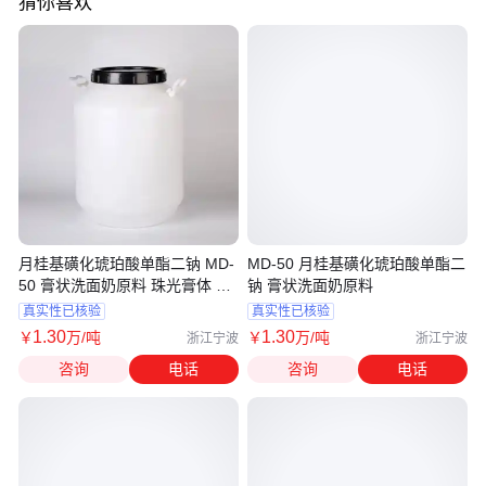
猜你喜欢
月桂基磺化琥珀酸单酯二钠 MD-
MD-50 月桂基磺化琥珀酸单酯二
50 膏状洗面奶原料 珠光膏体 不
钠 膏状洗面奶原料
紧绷
真实性已核验
真实性已核验
1
.30
1
.30
￥
万
/吨
￥
万
/吨
浙江宁波
浙江宁波
咨询
电话
咨询
电话