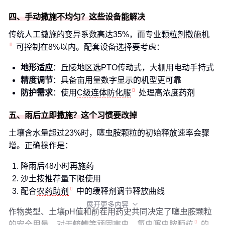
四、手动撒施不均匀？这些设备能解决
传统人工撒施的变异系数高达35%，而专业
颗粒剂撒施机
可控制在8%以内。配套设备选择要考虑：
地形适应
：丘陵地区选PTO传动式，大棚用电动手持式
精度调节
：具备亩用量数字显示的机型更可靠
防护需求
：使用
C级连体防化服
处理高浓度药剂
五、雨后立即撒施？这个习惯要改掉
土壤含水量超过23%时，噻虫胺颗粒的初始释放速率会骤
增。正确操作是：
降雨后48小时再施药
沙土按推荐量下限使用
配合
农药助剂
中的缓释剂调节释放曲线
展开更多内容

作物类型、土壤pH值和前茬用药史共同决定了噻虫胺颗粒
的安全用量。对于蛴螬等顽固害虫，
氯虫噻虫胺颗粒
的