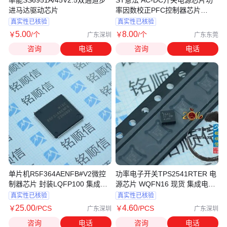
进马达驱动芯片
率因数校正PFC控制器芯片
L6562AT
真实性已核验
真实性已核验
5
.00
8
.00
￥
/个
￥
/个
广东深圳
广东东莞
咨询
电话
咨询
电话
单片机R5F364AENFB#V2微控
功率电子开关TPS2541RTER 电
制器芯片 封装LQFP100 集成电
源芯片 WQFN16 现货 集成电路
路 批次2502+
批次2503+
真实性已核验
真实性已核验
25
.00
4
.60
￥
/PCS
￥
/PCS
广东深圳
广东深圳
咨询
电话
咨询
电话