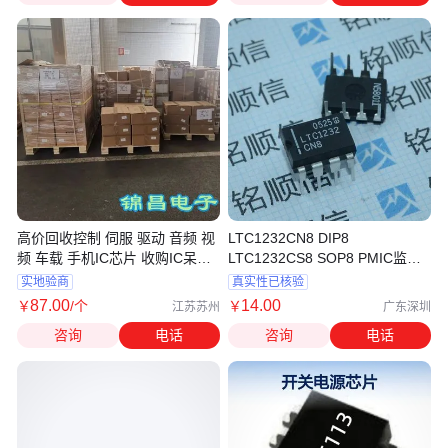
高价回收控制 伺服 驱动 音频 视
LTC1232CN8 DIP8
频 车载 手机IC芯片 收购IC呆滞
LTC1232CS8 SOP8 PMIC监控
库存
器芯片深圳现货 原装现货 电子
实地验商
真实性已核验
元器件配单
87
.00
14
.00
￥
/个
￥
江苏苏州
广东深圳
咨询
电话
咨询
电话