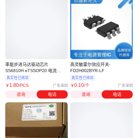
率能步进马达驱动芯片
高灵敏霍尔效应开关-
SS6810H eTSSOP20 电流
FD2H002BYR-LF
1.0A/1.4A 内阻1.1Ω 适用于打印
真实性已核验
真实性已核验
机，舞台灯
1
.80
0
.10
￥
/PCS
￥
/个
广东深圳
广东深圳
咨询
电话
咨询
电话