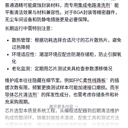
普通酒精可能腐蚀封装材料，而专用
集成电路清洗剂
能
平衡清洁效果与材料兼容性。对于BGA封装等精密器件，
无尘车间设备和防静电措施更是必要保障。
长期运行中需特别注意：
散热管理：根据功耗选择合适尺寸的芯片散热片，避免
过热降频
环境适应性：潮湿环境应配合防潮存储柜，防止引脚氧
化
老化监测：定期用芯片测试夹具检查参数漂移情况
维护成本往往隐藏在细节里。例如
FPC柔性线路板
的插
拔次数有限，频繁更换测试样本可能加速接口磨损。而
半
导体芯片清洁剂
的挥发性成分，也需考虑存储条件和补
充采购周期。
展开更多内容

芯片选型本质是系统工程，从编程适配器到后期清洁维护
构成完整闭环。随着封装技术演进，配套工具和测试方法
也需同步更新。建议建立动态的选型档案，记录各环节的