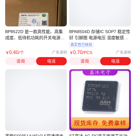
BP8522D 是一款高性能、高集
BPA8504D 存储IC SOP7 稳定性
成度、低待机功耗的开关电源驱
好 引脚图 电源电压 湿度敏感性
动芯片
高
真实性已核验
0
.40
0
.70
￥
/个
￥
/PCS
广东深圳
广东深圳
咨询
电话
咨询
电话
率能SS6951A/45V2.5双通道步
ST意法 AC-DC开关电源芯片功