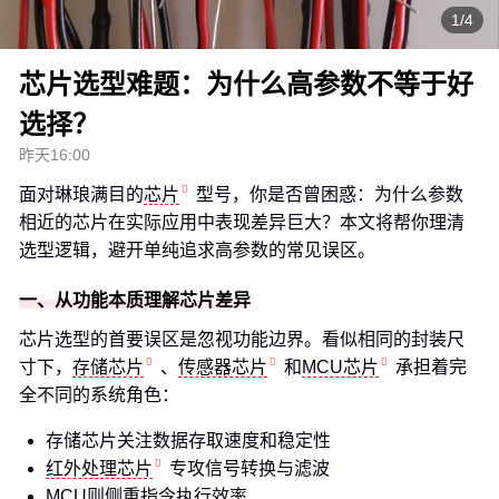
1/4
芯片选型难题：为什么高参数不等于好
选择？
昨天16:00
面对琳琅满目的
芯片
型号，你是否曾困惑：为什么参数
相近的芯片在实际应用中表现差异巨大？本文将帮你理清
选型逻辑，避开单纯追求高参数的常见误区。
一、从功能本质理解芯片差异
芯片选型的首要误区是忽视功能边界。看似相同的封装尺
寸下，
存储芯片
、
传感器芯片
和
MCU芯片
承担着完
全不同的系统角色：
存储芯片关注数据存取速度和稳定性
红外处理芯片
专攻信号转换与滤波
MCU则侧重指令执行效率