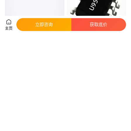
立即咨询
获取底价
主页
U62133开关电源芯片六级能效
U95113开关电源芯片六级能效电
电源方案 7.5W充电器芯片
源方案 5V1A充电器芯片
真实性已核验
真实性已核验
0
.30
0
.20
￥
/个
￥
/个
广东深圳
广东深圳
咨询
电话
咨询
电话