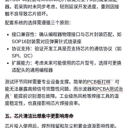
器。若采购时未同步考虑，轻则延误开发进度，重则因接
触不良导致芯片损坏。
配套系统的选择需遵循三个原则：
接口兼容性：确认编程器物理接口与芯片封装匹配，如
SOP16封装需对应弹簧针式烧录座
协议支持：验证开发工具是否支持芯片的通信协议（如
SPI、I2C）
扩展能力：考虑未来可能使用的芯片型号，选择可更换
适配头的通用编程器
测试环节同样需要专业设备支撑。简单的
PCB板打样
可
能无法暴露高频信号完整性问题，而示波器和
PCBA测试治
具
能提前识别潜在故障。工业级热风枪等焊接工具的温
度稳定性，也直接影响芯片焊接良率。
五、芯片清洁比想象中更影响寿命
芯片投入使用后，焊剂残留和灰尘积累会逐渐影响性能。