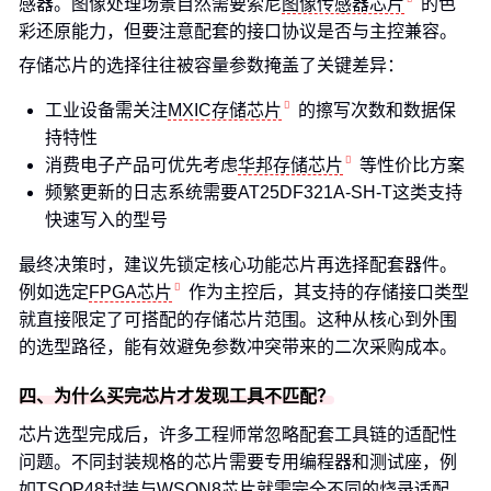
感器。图像处理场景自然需要索尼
图像传感器芯片
的色
彩还原能力，但要注意配套的接口协议是否与主控兼容。
存储芯片的选择往往被容量参数掩盖了关键差异：
工业设备需关注
MXIC存储芯片
的擦写次数和数据保
持特性
消费电子产品可优先考虑
华邦存储芯片
等性价比方案
频繁更新的日志系统需要AT25DF321A-SH-T这类支持
快速写入的型号
最终决策时，建议先锁定核心功能芯片再选择配套器件。
例如选定
FPGA芯片
作为主控后，其支持的存储接口类型
就直接限定了可搭配的存储芯片范围。这种从核心到外围
的选型路径，能有效避免参数冲突带来的二次采购成本。
四、为什么买完芯片才发现工具不匹配？
芯片选型完成后，许多工程师常忽略配套工具链的适配性
问题。不同封装规格的芯片需要专用编程器和测试座，例
如TSOP48封装与WSON8芯片就需完全不同的烧录适配