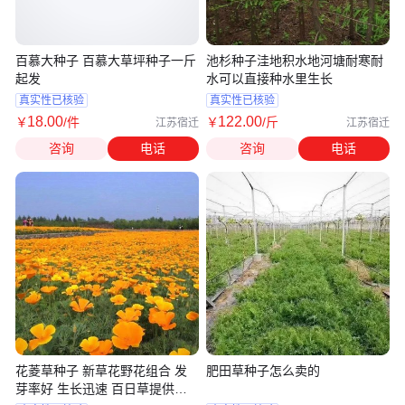
百慕大种子 百慕大草坪种子一斤
池杉种子洼地积水地河塘耐寒耐
起发
水可以直接种水里生长
真实性已核验
真实性已核验
18
.00
122
.00
￥
/件
￥
/斤
江苏宿迁
江苏宿迁
咨询
电话
咨询
电话
花菱草种子 新草花野花组合 发
肥田草种子怎么卖的
芽率好 生长迅速 百日草提供种