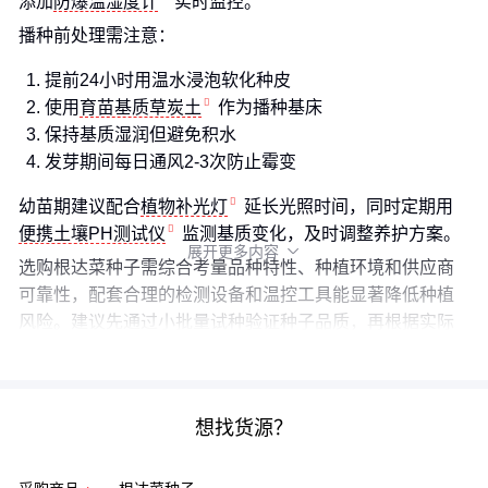
添加
防爆温湿度计
实时监控。
播种前处理需注意：
提前24小时用温水浸泡软化种皮
使用
育苗基质草炭土
作为播种基床
保持基质湿润但避免积水
发芽期间每日通风2-3次防止霉变
幼苗期建议配合
植物补光灯
延长光照时间，同时定期用
便携土壤PH测试仪
监测基质变化，及时调整养护方案。
展开更多内容

选购根达菜种子需综合考量品种特性、种植环境和供应商
可靠性，配套合理的检测设备和温控工具能显著降低种植
风险。建议先通过小批量试种验证种子品质，再根据实际
发芽效果调整规模化采购计划。
想找货源？