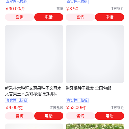
植技术
真实性已核验
真实性已核验
90
.00
3
.50
￥
/斤
￥
重庆
江苏宿迁
咨询
电话
咨询
电话
新采林木种籽文冠果种子文冠木
狗牙根种子批发 全国包邮
文官果土木瓜可榨油行道树种
真实性已核验
真实性已核验
4
.00
53
.00
￥
/克
￥
/件
江苏盐城
江苏宿迁
咨询
电话
咨询
电话