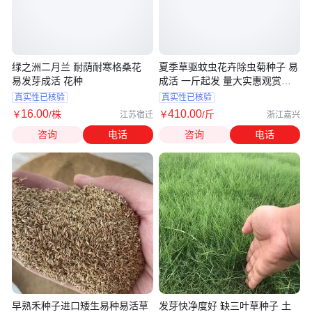
绿之洲二月兰 耐荫耐寒格桑花
夏季草驱蚊虫花卉除虫菊种子 易
易发芽成活 花种
成活 一斤起发 量大实惠观赏波
斯菊
真实性已核验
真实性已核验
16
.00
410
.00
￥
/株
￥
/斤
江苏宿迁
浙江嘉兴
咨询
电话
咨询
电话
早熟禾种子进口矮生易种易活草
发芽快净度好 缺三叶草种子 土