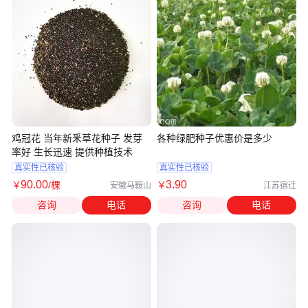
鸡冠花 当年新釆草花种子 发芽
各种绿肥种子优惠价是多少
率好 生长迅速 提供种植技术
真实性已核验
真实性已核验
90
.00
3
.90
￥
/棵
￥
安徽马鞍山
江苏宿迁
咨询
电话
咨询
电话