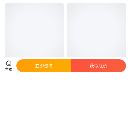
立即咨询
获取底价
百日草种子 花海种子 野花组合
紫花苜蓿 紫花苜蓿种子价格 紫
主页
种子百日菊种子
花苜蓿种子批发 紫花苜蓿绿肥种
子
真实性已核验
真实性已核验
60
.00
18
.00
￥
/件
￥
/件
江苏宿迁
江苏宿迁
咨询
电话
咨询
电话