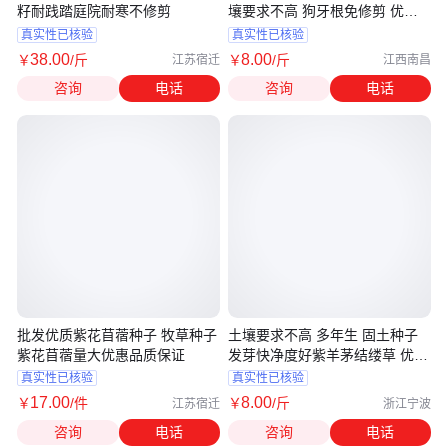
籽耐践踏庭院耐寒不修剪
壤要求不高 狗牙根免修剪 优质
货源
真实性已核验
真实性已核验
38
.00
8
.00
￥
/斤
￥
/斤
江苏宿迁
江西南昌
咨询
电话
咨询
电话
批发优质紫花苜蓿种子 牧草种子
土壤要求不高 多年生 固土种子
紫花苜蓿量大优惠品质保证
发芽快净度好紫羊茅结缕草 优质
货源
真实性已核验
真实性已核验
17
.00
8
.00
￥
/件
￥
/斤
江苏宿迁
浙江宁波
咨询
电话
咨询
电话