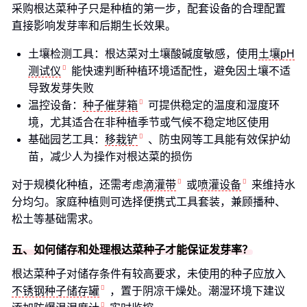
采购根达菜种子只是种植的第一步，配套设备的合理配置
直接影响发芽率和后期生长效果。
土壤检测工具：根达菜对土壤酸碱度敏感，使用
土壤pH
测试仪
能快速判断种植环境适配性，避免因土壤不适
导致发芽失败
温控设备：
种子催芽箱
可提供稳定的温度和湿度环
境，尤其适合在非种植季节或气候不稳定地区使用
基础园艺工具：
移栽铲
、防虫网等工具能有效保护幼
苗，减少人为操作对根达菜的损伤
对于规模化种植，还需考虑
滴灌带
或
喷灌设备
来维持水
分均匀。家庭种植则可选择便携式工具套装，兼顾播种、
松土等基础需求。
五、如何储存和处理根达菜种子才能保证发芽率？
根达菜种子对储存条件有较高要求，未使用的种子应放入
不锈钢种子储存罐
，置于阴凉干燥处。潮湿环境下建议