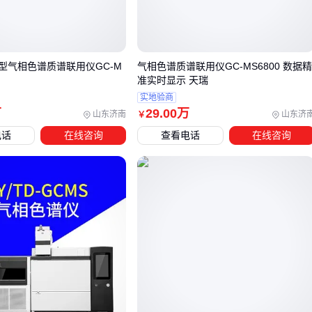
，比固定配置的高端机型更适合预算分阶段投入的实验室
三、从制药到环境检测：不同实验室场景的配置方案对
比
型气相色谱质谱联用仪GC-M
气相色谱质谱联用仪GC-MS6800 数据
准实时显示 天瑞
高通量药物质控
：选择串联四极杆结构，搭配自动柱塞清洗
实地验商
功能，例如支持≥18000amu/sec扫描速度的机型
万
29
.00
万
山东济南
山东济
￥
环境污染物筛查
：考虑
气相色谱-质谱联用仪
与液质联用仪
电话
在线咨询
查看电话
在线咨询
的互补使用，前者对挥发性有机物检测更具优势
科研机构多项目研究
：配备
电感耦合等离子体质谱仪
作为
补充，可覆盖金属元素分析需求
预算有限的基础检测
：
高效液相色谱仪
单独使用也能完成
80%的常规定量分析
四、容易被忽视的配套：哪些附件直接影响检测数据准
确性？
校准体系
：每月使用
质谱校准液
进行系统验证，比依赖出