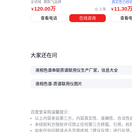
全领域
赛默飞品牌
真实性已核
120
.00
万
11
.30
上海
￥
￥
查看电话
在线咨询
查看
大家还在问
液相色谱串联质谱联用仪生产厂家，信息大全
液相色谱-质谱联用仪图片
百度爱采购温馨提示：
以上内容来自第三方，内容真实性、准确性、合法性
未经权利方授权许可禁止任何第三方转载、引用，权
如有任何问题请点击页面底部『建议反馈』进行反馈