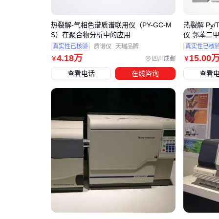
热裂解-气相色谱质谱联用仪（PY-GC-M
热裂解 Py
S）在聚合物分析中的应用
仪 邻苯二
真实性已核验
质谱仪
天瑞品牌
真实性已核
4
.18
万
15
.00
四川成都
￥
￥
查看电话
在线咨询
查看