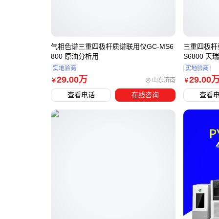
气相色谱三重四极杆质谱联用仪GC-MS6
三重四极杆
800 原油分析用
S6800 天瑞
实地验商
实地验商
29
.00
万
29
.00
山东济南
￥
￥
查看电话
在线咨询
查看