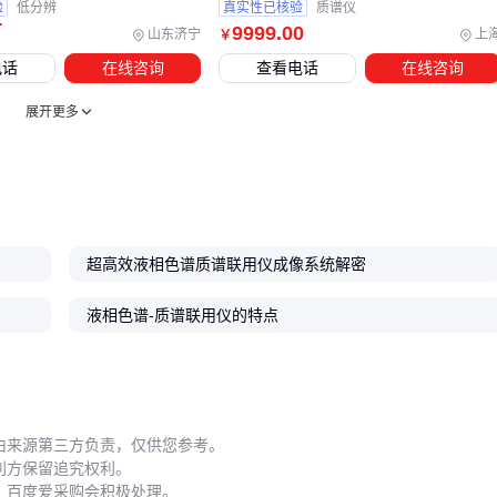
验
低分辨
真实性已核验
质谱仪
万
9999
.00
山东济宁
上
￥
电话
在线咨询
查看电话
在线咨询
展开更多
超高效液相色谱质谱联用仪成像系统解密
液相色谱-质谱联用仪的特点
由来源第三方负责，仅供您参考。
利方保留追究权利。
，百度爱采购会积极处理。