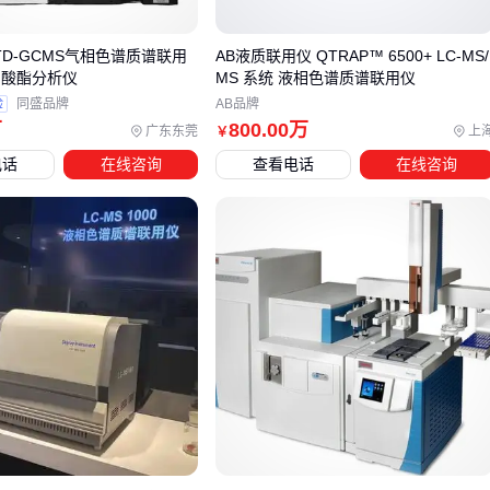
厂校准数据更可靠
气源质量
：99.9%纯度的氮气发生器若未配备三级过滤，可
/TD-GCMS气相色谱质谱联用
AB液质联用仪 QTRAP™ 6500+ LC-MS/
甲酸酯分析仪
MS 系统 液相色谱质谱联用仪
能引入背景噪声
验
同盛品牌
AB品牌
色谱柱匹配度
：直径2.1mm的
色谱柱
适合微量样本，但会
万
800
.00
万
广东东莞
上
￥
加重系统压力负荷
电话
在线咨询
查看电话
在线咨询
自动化辅助
：带温度控制的
自动进样器
可减少人工操作导
致的保留时间漂移
五、操作人员最常犯的三个维护错误及其纠正方法
离子源过度清洗
：电子轰击源每周清洗反而会缩短寿命，应
根据实际样品量制定维护周期
忽略流速准确性验证
：±0.5%的流速偏差就可能导致保留时
间偏移，需定期用标准品校验
冷启动直接进样
：未达到平衡温度的
质谱离子源
会使灵敏
度下降30%以上