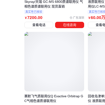
Skyray/天瑞 GC-MS 6800质谱联用仪 气
液质联用仪 
相色谱质谱联用仪 现货直销
用仪LC-MS 
真实性已核验
真实性已核
7200
.00
60
.00
广东深圳
￥
￥
查看电话
在线咨询
查看
赛默飞气质联用仪Q Exactive Orbitrap G
回收岛津单
C气相色谱质谱联用仪
仪 液质联