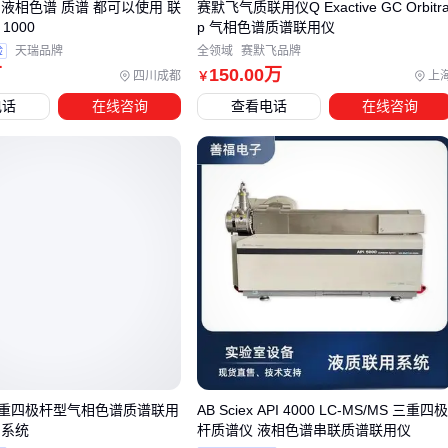
液相色谱 质谱 都可以使用 联
赛默飞气质联用仪Q Exactive GC Orbitr
选型本质是匹配度的游戏。先明确你的样品类型、通量需求和
1000
p 气相色谱质谱联用仪
扩展计划，再评估仪器的核心参数平衡性。配套体系的完整度
验
天瑞品牌
全领域
赛默飞品牌
万
150
.00
万
往往比主机性能参数更影响最终数据质量，这点在
质谱仪
采
四川成都
上
￥
购中尤为关键。
电话
在线咨询
查看电话
在线咨询
重四极杆型气相色谱质谱联用
AB Sciex API 4000 LC-MS/MS 三重四
用系统
杆质谱仪 液相色谱串联质谱联用仪