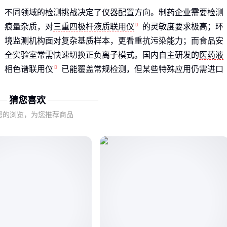
不同领域的检测挑战决定了仪器配置方向。制药企业需要检测
痕量杂质，对
三重四极杆液质联用仪
的灵敏度要求极高；环
境监测机构面对复杂基质样本，更看重抗污染能力；而食品安
全实验室常需快速切换正负离子模式。国内自主研发的
医药液
相色谱联用仪
已能覆盖常规检测，但某些特殊应用仍需
进口
AB液质联用仪
的特定模块。
猜您喜欢
二、分辨率和灵敏度不是唯一标准：液质联用仪的核心
您的浏览，为您推荐商品
性能平衡点
稳定性比峰值性能更重要
：24小时质量稳定性±0.1的仪器，
比标称超高灵敏度但需要频繁校准的更实用
切换速度决定效率
：临床筛查需要5毫秒内完成正负离子切
换，而科研机构可能更关注
离子阱液质联用仪
的多级碎裂
能力
扩展性常被低估
：支持模块化升级的
飞行时间液质联用仪