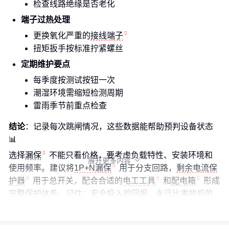
检查线路绝缘是否老化
端子过热处理
更换氧化严重的
接线端子
扭矩扳手按标准拧紧螺丝
定期维护要点
每季度按测试按钮一次
潮湿环境需缩短检测周期
雷雨季节前重点检查
结论
：记录每次跳闸情况，这些数据能帮助预判设备状态
📊
选择
漏保
不能只看价格，要考虑负载特性、安装环境和
展开更多内容

使用频率。建议将
1P+N漏保
用于分支回路，
剩余电流保
护器
用于总开关，配合合适的
电工工具
和
配电箱
形成
完整保护体系。记住：安全投入的回报，永远比事故后的
补救更划算。