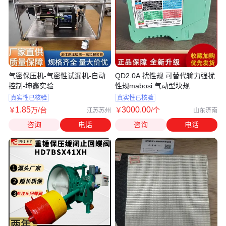
气密保压机-气密性试漏机-自动
QD2.0A 扰性规 可替代输力强扰
控制-坤鑫实验
性规mabosi 气动型块规
真实性已核验
真实性已核验
1
.85
3000
.00
￥
万
/台
￥
/个
江苏苏州
山东济南
咨询
电话
咨询
电话