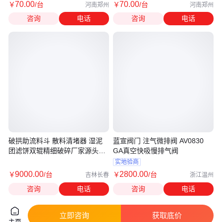
70
.00
70
.00
￥
/台
￥
/台
河南郑州
河南郑州
咨询
电话
咨询
电话
破拱助流料斗 散料清堵器 湿泥
蓝宣阀门 注气微排阀 AV0830
团滤饼双辊精细破碎厂家源头设
GA真空快吸慢排气阀
备服务
实地验商
9000
.00
2800
.00
￥
/台
￥
/台
吉林长春
浙江温州
咨询
电话
咨询
电话
立即咨询
获取底价
主页