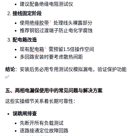
建议配备绝缘电阻测试仪
接线固定阶段
使用
绝缘胶带
处理线头裸露部分
推荐铜铝过渡端子防止电化学腐蚀
配电箱改造
现有
配电箱
需预留1.5倍操作空间
多回路安装时要考虑散热间距
结论
：安装后务必用专用测试仪模拟漏电，验证保护功能
✅
五、两相电漏保使用中的常见问题与解决方案
这些实操细节关系着长期可靠性：
误跳闸排查
先断开所有负载测试
逐路接通定位故障回路