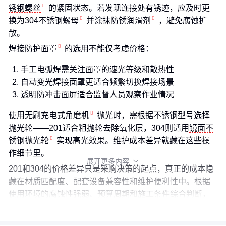
锈钢螺丝
的紧固状态。若发现连接处有锈迹，应及时更
换为304
不锈钢螺母
并涂抹
防锈润滑剂
，避免腐蚀扩
散。
焊接防护面罩
的选用不能仅考虑价格：
手工电弧焊需关注面罩的遮光等级和散热性
自动变光焊接面罩更适合频繁切换焊接场景
透明防冲击面屏适合监督人员观察作业情况
使用
无刷充电式角磨机
抛光时，需根据不锈钢型号选择
抛光轮——201适合粗抛轮去除氧化层，304则适用
镜面不
锈钢抛光轮
实现高光效果。维护成本差异就藏在这些操
作细节里。
展开更多内容

201和304的价格差异只是采购决策的起点，真正的成本隐
藏在材质匹配度、配套设备兼容性和维护便利性中。根据
使用环境的腐蚀性强弱、预算周期和施工条件综合判断，
才能避免后续的重复投入。