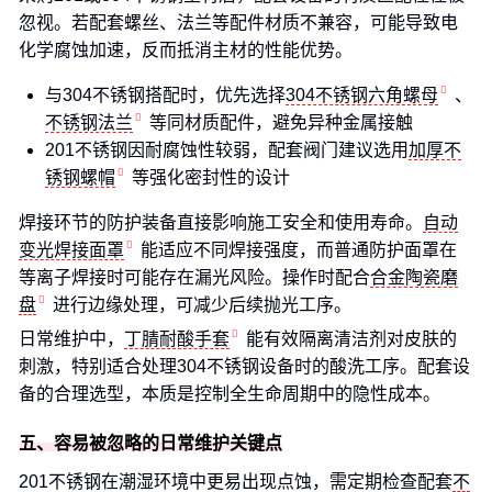
忽视。若配套螺丝、法兰等配件材质不兼容，可能导致电
化学腐蚀加速，反而抵消主材的性能优势。
与304不锈钢搭配时，优先选择
304不锈钢六角螺母
、
不锈钢法兰
等同材质配件，避免异种金属接触
201不锈钢因耐腐蚀性较弱，配套阀门建议选用
加厚不
锈钢螺帽
等强化密封性的设计
焊接环节的防护装备直接影响施工安全和使用寿命。
自动
变光焊接面罩
能适应不同焊接强度，而普通防护面罩在
等离子焊接时可能存在漏光风险。操作时配合
合金陶瓷磨
盘
进行边缘处理，可减少后续抛光工序。
日常维护中，
丁腈耐酸手套
能有效隔离清洁剂对皮肤的
刺激，特别适合处理304不锈钢设备时的酸洗工序。配套设
备的合理选型，本质是控制全生命周期中的隐性成本。
五、容易被忽略的日常维护关键点
201不锈钢在潮湿环境中更易出现点蚀，需定期检查配套
不