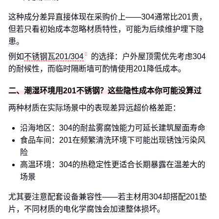
这种成分差异直接体现在采购价上——304通常比201贵，
但若只看初始成本忽略材质特性，可能为后续维护埋下隐
患。
例如
不锈钢瓦201/304
的选择：户外屋顶需优先考虑304
的耐候性，而临时隔断墙可酌情使用201降低成本。
二、潮湿环境用201不锈钢？这些隐性成本你可能没算过
两种材质在实际场景中的表现差异远超价格差距：
沿海地区：304的耐盐雾腐蚀能力可延长建筑屋面寿命
食品车间：201在频繁清洗环境下可能出现锈蚀污染风
险
高温环境：304的热稳定性更适合长期暴露在温差大的
场景
尤其要注意配套设备兼容性——若主材用304却搭配201垫
片，不同材质的电化学腐蚀会加速整体损坏。