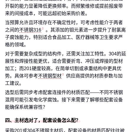
开裂的能力显著降低更换频率。而频繁维修或提前报废带
来的间接成本，可能远超初始采购价差。
当预算允许且环境存在不确定性时，可考虑性能介于两者
之间的
不锈钢316
。其添加的钼元素进一步提升了耐氯离
子腐蚀能力，特别适合食品加工、医疗器械等卫生要求严
格的领域。
对于需要复杂成型的结构件，还需关注加工特性。304的延
展性和焊接性能更优，适合需要折弯、冲压或焊接的型材
加工；而201硬度较高，在简单切割或承重结构中更具优
势。具体可参考
不锈钢型材
供应商提供的材质参数与加
工建议。
选型后需同步考虑配套连接件的材质匹配——不同不锈钢
混用可能引发电化学腐蚀。接下来需要了解哪些配套设备
能确保系统兼容性？
四、主材选对了，配套设备怎么配？
采购201或304不锈钢主材后，配套设备的材质匹配往往被