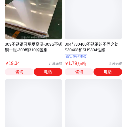
309不锈钢可承受高温-309S不锈
304与30408不锈钢的不同之处
钢一张-309和310的区别
S30408和SUS304性能
真实性已核验
19
.34
1
.79
￥
￥
万
/吨
江苏无锡
江苏无锡
咨询
电话
咨询
电话