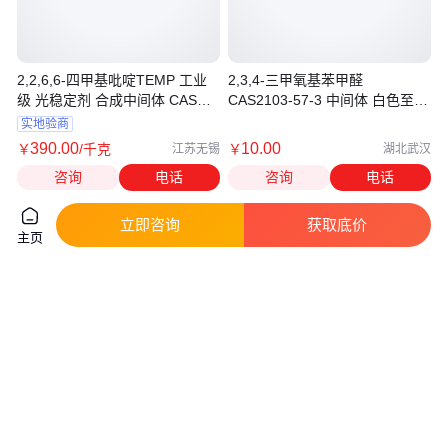
2,2,6,6-四甲基吡啶TEMP 工业
2,3,4-三甲氧基苯甲醛
级 光稳定剂 合成中间体 CAS号
CAS2103-57-3 中间体 白色至灰
768-66-1
白色结晶粉末
实地验商
390
.00
10
.00
￥
/千克
￥
江苏无锡
湖北武汉
咨询
电话
咨询
电话
立即咨询
获取底价
主页
2,3,4,5-四氟苯腈 CAS16582-93-
1,2,4,5-四氟苯 CAS551-62-2 高
7 高纯度 现货充足
纯度 无色透明 品质保证