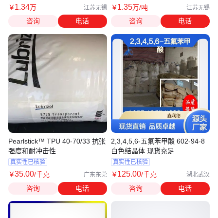
1
.34
1
.35
￥
万
￥
万
/吨
江苏无锡
江苏无锡
咨询
电话
咨询
电话
Pearlstick™ TPU 40-70/33 抗张
2,3,4,5,6-五氟苯甲酸 602-94-8
强度和耐冲击性
白色结晶体 现货充足
真实性已核验
真实性已核验
35
.00
125
.00
￥
/千克
￥
/千克
广东东莞
湖北武汉
咨询
电话
咨询
电话