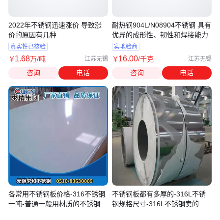
2022年不锈钢迅速涨价 导致涨
耐热钢904L/N08904不锈钢 具有
价的原因有几种
优异的成形性、韧性和焊接能力
真实性已核验
实地验商
1
.68
16
.00
￥
万
/吨
￥
/千克
江苏无锡
江苏无锡
咨询
电话
咨询
电话
各常用不锈钢板价格-316不锈钢
不锈钢板都有多厚的-316L不锈
一吨-普通一般用材质的不锈钢
钢规格尺寸-316L不锈钢卖的