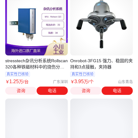
stresstech杂讯分析系统Rollscan
Onrobot-3FG15 强力、稳固的夹
320各种铁磁材料中的烧伤分析
持和3点接触，夹持器
等
真实性已核验
真实性已核验
1
.25
3
.95
￥
万
/台
￥
万
/个
广东深圳
山东青岛
咨询
电话
咨询
电话