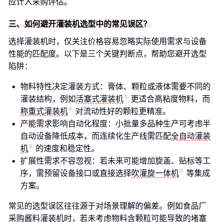
应计入采购评估。
三、如何避开灌装机选型中的常见误区？
选择灌装机时，仅关注价格容易忽略实际使用需求与设备
性能的匹配度。以下是三个关键判断点，帮助您避开选型
陷阱：
物料特性决定灌装方式：膏体、颗粒或液体需要不同的
灌装结构，例如
活塞式灌装机
更适合高粘度物料，而
称重式灌装机
对流动性好的颗粒更精准。
产能需求影响自动化程度：小批量多品种生产可考虑半
自动设备降低成本，而连续化生产线需匹配
全自动灌装
机
的速度和稳定性。
扩展性需求不容忽视：若未来可能增加旋盖、贴标等工
序，需预留设备接口或直接选择
吹灌旋一体机
等集成
方案。
常见的选型误区往往源于对场景理解的偏差。例如食品厂
采购酱料灌装机时，若未考虑物料含颗粒可能导致的堵塞