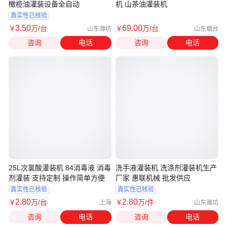
橄榄油灌装设备全自动
机 山茶油灌装机
真实性已核验
3
.50
69
.00
￥
万
/台
￥
万
/台
山东潍坊
山东烟台
咨询
电话
咨询
电话
25L次氯酸灌装机 84消毒液 消毒
洗手液灌装机 洗涤剂灌装机生产
剂灌装 支持定制 操作简单方便
厂家 惠联机械 批发供应
真实性已核验
真实性已核验
2
.80
2
.80
￥
万
/台
￥
万
/件
上海
山东潍坊
咨询
电话
咨询
电话