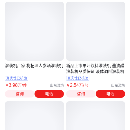
灌装机厂家 枸杞酒人参酒灌装机
新品上市果汁饮料灌装机 酱油醋
灌装机品质保证 液体调料灌装机
真实性已核验
真实性已核验
3
.98
2
.54
￥
万
/件
￥
万
/台
山东潍坊
山东潍坊
咨询
电话
咨询
电话