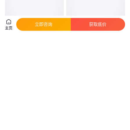
立即咨询
获取底价
主页
专业定制 84消毒液灌装机 清洗
灌装机 颗粒灌装机 粉剂灌装机
剂灌装机生产线 质量可靠 山东
鲁源
真实性已核验
3
.60
9800
.00
￥
万
/台
￥
/台
山东潍坊
广东广州
咨询
电话
咨询
电话