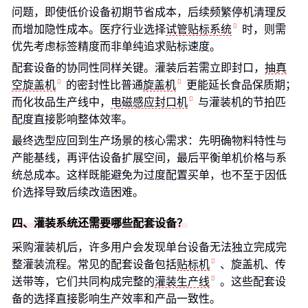
问题，即使低价设备初期节省成本，后续频繁停机清理反
而增加隐性成本。医疗行业选择
试管贴标系统
时，则需
优先考虑标签精度而非单纯追求贴标速度。
配套设备的协同性同样关键。灌装后若需立即封口，
抽真
空旋盖机
的密封性比普通
旋盖机
更能延长食品保质期；
而化妆品生产线中，
电磁感应封口机
与灌装机的节拍匹
配度直接影响整体效率。
最终选型应回到生产场景的核心需求：先明确物料特性与
产能基线，再评估设备扩展空间，最后平衡单机价格与系
统总成本。这样既能避免为过度配置买单，也不至于因低
价选择导致后续改造困难。
四、灌装系统还需要哪些配套设备？
采购灌装机后，许多用户会发现单台设备无法独立完成完
整灌装流程。常见的配套设备包括
贴标机
、旋盖机、传
送带等，它们共同构成完整的
灌装生产线
。这些配套设
备的选择直接影响生产效率和产品一致性。