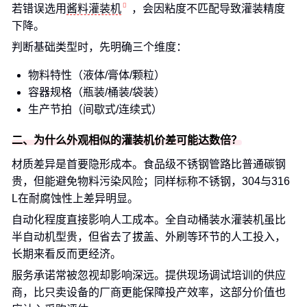
若错误选用
酱料灌装机
，会因粘度不匹配导致灌装精度
下降。
判断基础类型时，先明确三个维度：
物料特性（液体/膏体/颗粒）
容器规格（瓶装/桶装/袋装）
生产节拍（间歇式/连续式）
二、为什么外观相似的灌装机价差可能达数倍？
材质差异是首要隐形成本。食品级不锈钢管路比普通碳钢
贵，但能避免物料污染风险；同样标称不锈钢，304与316
L在耐腐蚀性上差异明显。
自动化程度直接影响人工成本。全自动桶装水灌装机虽比
半自动机型贵，但省去了拔盖、外刷等环节的人工投入，
长期来看反而更经济。
服务承诺常被忽视却影响深远。提供现场调试培训的供应
商，比只卖设备的厂商更能保障投产效率，这部分价值也