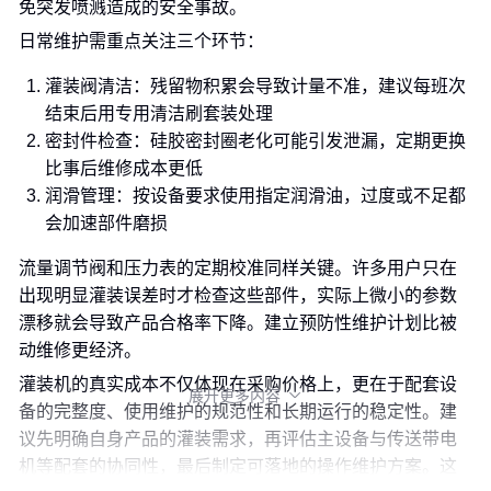
免突发喷溅造成的安全事故。
日常维护需重点关注三个环节：
灌装阀清洁：残留物积累会导致计量不准，建议每班次
结束后用专用清洁刷套装处理
密封件检查：硅胶密封圈老化可能引发泄漏，定期更换
比事后维修成本更低
润滑管理：按设备要求使用指定润滑油，过度或不足都
会加速部件磨损
流量调节阀和压力表的定期校准同样关键。许多用户只在
出现明显灌装误差时才检查这些部件，实际上微小的参数
漂移就会导致产品合格率下降。建立预防性维护计划比被
动维修更经济。
灌装机的真实成本不仅体现在采购价格上，更在于配套设
展开更多内容

备的完整度、使用维护的规范性和长期运行的稳定性。建
议先明确自身产品的灌装需求，再评估主设备与传送带电
机等配套的协同性，最后制定可落地的操作维护方案。这