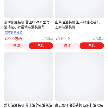
去污剂灌装机 雷田LT-XJL型号
山茶油灌装机 亚麻籽油灌装机
清洁剂小计量精准灌装设备
芝麻油灌装机
真实性已核验
2
.00
1
.00
￥
万
/台
￥
/个
山东潍坊
山东烟台
咨询
电话
咨询
电话
菜籽油灌装机 芥末油葵花油茶油
嘉迈菜籽油灌装机 亚麻籽油灌装