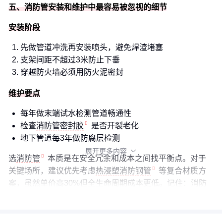
五、消防管安装和维护中最容易被忽视的细节
安装阶段
先做管道冲洗再安装喷头，避免焊渣堵塞
支架间距不超过3米防止下垂
穿越防火墙必须用防火泥密封
维护要点
每年做末端试水检测管道畅通性
检查
消防管密封胶
是否开裂老化
地下管道每3年做防腐层检测
展开更多内容

选
消防管
本质是在安全冗余和成本之间找平衡点。对于
关键场所，建议优先考虑
热浸塑消防钢管
等复合材质方
案，虽然单价高30%但全生命周期成本更低。记住：消防
系统可能十年用不上一次，但用的时候必须100%可靠。