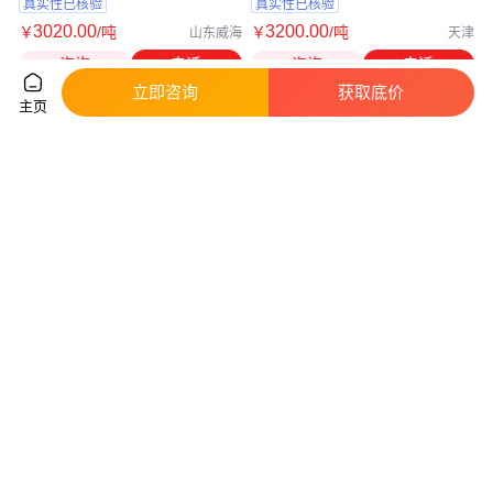
真实性已核验
真实性已核验
3020
.00
3200
.00
￥
/吨
￥
/吨
山东威海
天津
咨询
电话
咨询
电话
立即咨询
获取底价
主页
球墨铸铁消防管 源头定制 使用
球墨铸铁消防管 坚固耐用 规格
寿命长 货源充足 南恩管业
参数多样 送货上门 南恩管业
真实性已核验
真实性已核验
2987
.00
3200
.00
￥
/吨
￥
/吨
天津
北京
咨询
电话
咨询
电话