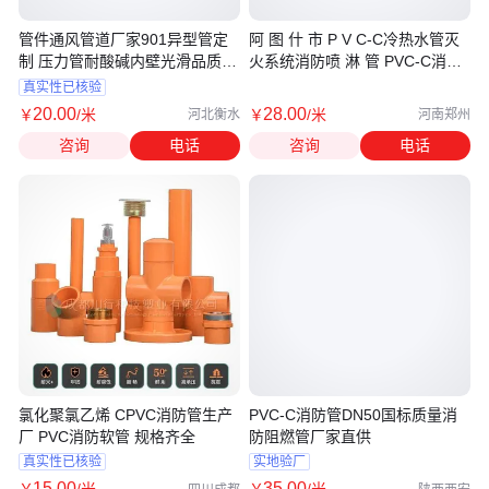
管件通风管道厂家901异型管定
阿 图 什 市 P V C-C冷热水管灭
制 压力管耐酸碱内壁光滑品质质
火系统消防喷 淋 管 PVC-C消防
保
管
真实性已核验
20
.00
28
.00
￥
/米
￥
/米
河北衡水
河南郑州
咨询
电话
咨询
电话
氯化聚氯乙烯 CPVC消防管生产
PVC-C消防管DN50国标质量消
厂 PVC消防软管 规格齐全
防阻燃管厂家直供
真实性已核验
实地验厂
15
.00
35
.00
￥
/米
￥
/米