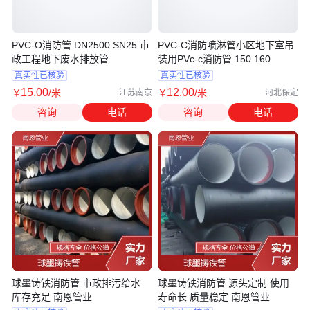
PVC-O消防管 DN2500 SN25 市
PVC-C消防喷淋管小区地下室吊
政工程地下废水排放管
装用PVc-c消防管 150 160
真实性已核验
真实性已核验
15
.00
12
.00
￥
/米
￥
/米
江苏南京
河北保定
咨询
电话
咨询
电话
球墨铸铁消防管 市政排污给水
球墨铸铁消防管 源头定制 使用
库存充足 南恩管业
寿命长 质量稳定 南恩管业