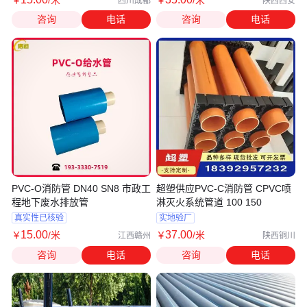
四川成都
陕西西安
咨询
电话
咨询
电话
PVC-O消防管 DN40 SN8 市政工
超塑供应PVC-C消防管 CPVC喷
程地下废水排放管
淋灭火系统管道 100 150
真实性已核验
实地验厂
15
.00
37
.00
￥
/米
￥
/米
江西赣州
陕西铜川
咨询
电话
咨询
电话