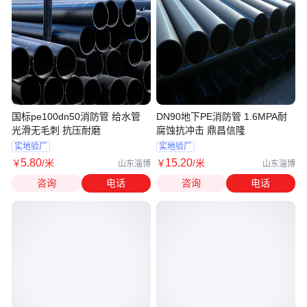
国标pe100dn50消防管 给水管
DN90地下PE消防管 1.6MPA耐
光滑无毛刺 抗压耐磨
腐蚀抗冲击 鼎昌信隆
实地验厂
实地验厂
5
.80
15
.20
￥
/米
￥
/米
山东淄博
山东淄博
咨询
电话
咨询
电话