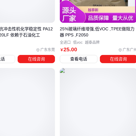
相比之下，水泥基渗透结晶更适合需要与混凝土形成整体防水
层的场景，如地下室或水池。其防水效果会随时间增强，但对
基面平整度要求严格。
抗冲击性机化学稳定性 PA12
25%玻璃纤维增强,低VOC ,TPEE做阻力
选择时不能简单比较单价，要考虑材料与施工场景的匹配度。
L20LF 依赖于石油化工
器 PPS ,F2050
全进口
低voc
越泰品牌
错误的选型可能导致防水失效，后期维修成本可能远超初期节
25
.00
广东东莞
广东广
￥
省的采购费用。
电话
在线咨询
查看电话
在线咨询
三、如何根据项目需求选择防水产品？
防水产品的选型需要根据具体施工场景和性能需求进行匹配，
盲目追求低价或高价都可能带来后续问题。以下是常见场景的
选型建议：
建筑接缝、管道周边等需要弹性密封的部位：优先考虑聚硫
密封胶等柔性材料，其拉伸率和粘接性更适合动态缝隙
地下室、泳池等长期浸水环境：需选择抗渗透性强的高分子
防水卷材
，兼顾机械强度和耐腐蚀性