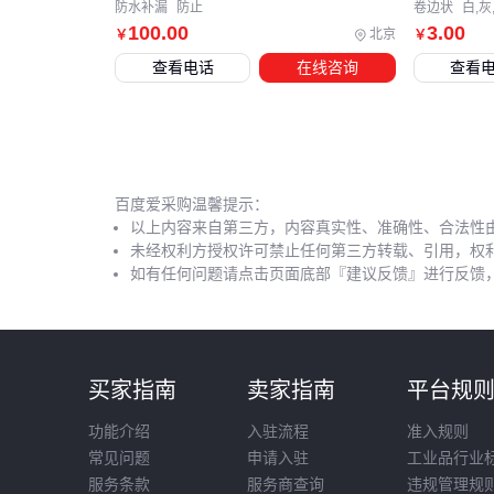
防水补漏
防止
卷边状
白,灰
100
.00
3
.00
北京
￥
￥
查看电话
在线咨询
查看
百度爱采购温馨提示：
以上内容来自第三方，内容真实性、准确性、合法性
未经权利方授权许可禁止任何第三方转载、引用，权
如有任何问题请点击页面底部『建议反馈』进行反馈
买家指南
卖家指南
平台规
功能介绍
入驻流程
准入规则
常见问题
申请入驻
工业品行业
服务条款
服务商查询
违规管理规