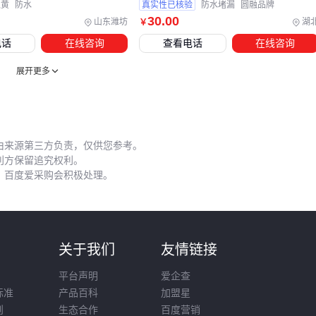
,黄
防水
真实性已核验
防水堵漏
圆融品牌
30
.00
这些配套投入看似增加成本，实则能避免主材浪费和返工风
山东潍坊
湖
￥
险。建议根据施工体量提前列好耗材清单，尤其注意需要固化
电话
在线咨询
查看电话
在线咨询
时间的处理剂类产品。
展开更多
五、防水施工中的三个隐形成本陷阱
即使选对材料和设备，施工细节仍可能大幅影响最终成本。潮
湿环境施工时，普通手套易打滑且吸水后丧失防护性，专用
防
由来源第三方负责，仅供您参考。
利方保留追究权利。
水施工手套
不仅能防触电，其耐磨表层还可重复使用。
，百度爱采购会积极处理。
维护阶段常见误区：
忽视定期检查防水层老化情况，小裂缝未及时用修补膏处理
清洁时使用强酸强碱清洁剂，加速材料腐蚀
则
关于我们
友情链接
在已施工区域随意钻孔打钉，破坏整体密封性
平台声明
爱企查
对于屋顶等暴露部位，建议每年雨季前检查一次，重点查看接
标准
产品百科
加盟星
则
生态合作
百度营销
缝和管道根部。发现起鼓或裂纹时，应优先选用与原防水层相