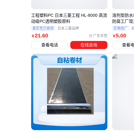
工程塑料PC 日本三菱工程 HL-8000 高流
溶剂型防水
动级PC透明塑胶原料
防腐工厂现
真实性已核验
日本三菱品牌
实地验厂
21
.60
5
.00
广东东莞
￥
￥
查看电话
在线咨询
查看