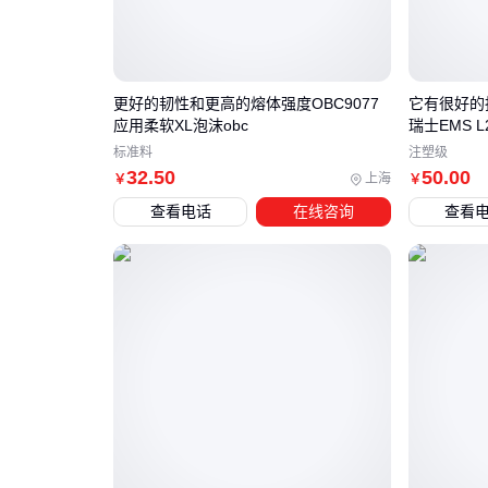
更好的韧性和更高的熔体强度OBC9077
它有很好的
应用柔软XL泡沫obc
瑞士EMS 
标准料
注塑级
32
.50
50
.00
上海
￥
￥
查看电话
在线咨询
查看