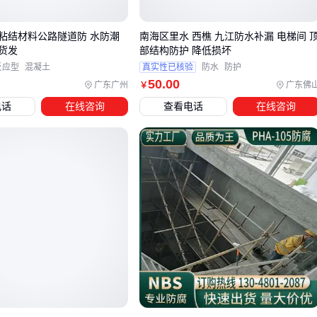
屋面、墙面等大面积防水：可选用自粘型卷材或防水涂料，
注意材料与基面的适配性和施工便捷性
粘结材料公路隧道防 水防潮
南海区里水 西樵 九江防水补漏 电梯间 
货发
部结构防护 降低损坏
防水密封胶
的选择要特别注意固化方式和施工条件。
双组份
反应型
混凝土
真实性已核验
防水
防护
50
.00
广东广州
广东佛
￥
聚硫密封胶
适合需要快速固化的工程场景，其反应固化特性
电话
在线咨询
查看电话
在线咨询
能在较短时间内形成稳定密封层；而湿空气固化型更适合对施
工时间要求不高的精细接缝处理。
对于防潮需求突出的场景（如仓库、地下空间），不能简单用
防水材料替代。
防潮材料
需要兼顾透气性和阻隔性，聚乙烯
防潮膜等产品通过单向呼吸功能实现湿度调节，这是普通防水
卷材无法实现的性能。
选型时还需考虑配套施工条件：卷材类需要基面平整度达标，
涂料类受环境温湿度影响较大，密封胶需预留足够的固化时
间。这些隐性成本往往比材料单价差异影响更大。
四、防水施工中容易被忽视的配套设备