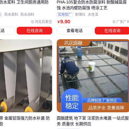
防水浆料 卫生间厨房通用防
PHA-105复合防水防腐涂料 耐酸碱盐腐
蚀 水池内壁防腐蚀 喷涂工艺
采购防水材料只是第一步，实际施工中常因忽略配套设备而影
验
防水浆料
防水涂料
实地验厂
耐博仕
水性漆
响整体效果。例如，基层处理不彻底会导致防水层附着力下
9
.90
河北石家庄
广东广
￥
降，此时需要专用的
防水基层处理剂
或冷底油来增强粘结。
电话
在线咨询
查看电话
在线咨询
对于卷材类防水，裁切精度直接影响接缝密封性，配备专业的
防水卷材切割刀
和
GB328裁切模具
能显著提升施工效率。
三类关键配套设备需提前规划：
预处理工具：如基层打磨机、
环氧研磨机
，确保表面平整
施工辅助设备：
防水涂料搅拌器
、
防水胶枪
等保证材料
均匀应用
测试仪器：
气密性防水测试仪
或
IP67防水测试仪
用于验
收阶段
特别是修补环节，临时发现的裂缝或砂眼需要快速处理。柔性
带 金属铝箔强力防水补漏 防
圆融建筑 地下室 注浆防水堵漏 一站式服
防水修补膏
既能填补不规则缝隙，又具备抗剥离特性，比普
胶
务 质量优 长期供应
通填缝材料更适合动态接缝。