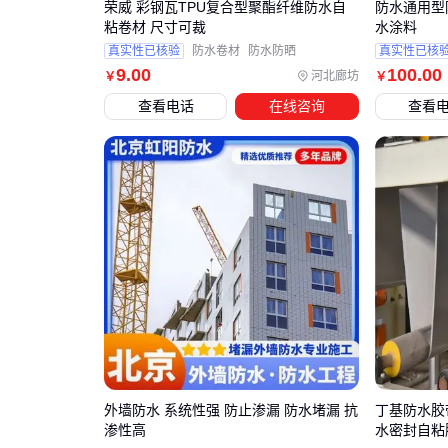
荣威 彩钢瓦TPU复合型聚酯纤维防水自
防水通用型
粘卷材 尺寸可裁
水涂料
真实性已核验
防水卷材
防水防晒
真实性已核
9
.00
100
.00
河北廊坊
￥
￥
查看电话
在线咨询
查看
外墙防水 系统性强 防止渗漏 防水堵漏 抗
丁基防水胶
渗性高
水密封自粘