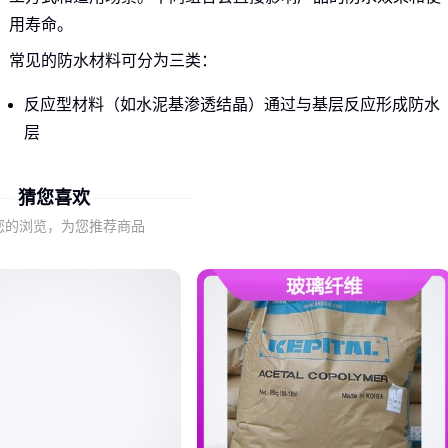
用寿命。
常见的防水材料可分为三类：
反应型材料（如水泥基渗透结晶）通过与基层反应形成防水
层
涂膜型材料（如
非固化防水涂料
）依靠成膜实现防水
复合型材料结合了前两者的优势
猜您喜欢
您的浏览，为您推荐商品
施工方式也会显著影响总成本：需要专用设备的喷涂工艺虽然
单价较高，但能节省人工和时间成本；而传统涂刷工艺看似便
宜，实际可能产生更多隐性支出。
二、不同防水材料在实际应用中的性能差异
非固化
防水涂料
的优势在于其持久的粘接性和自愈能力，特
别适合可能产生细微裂缝的基面。但这类材料需要保持特定施
工温度，对操作环境要求较高。