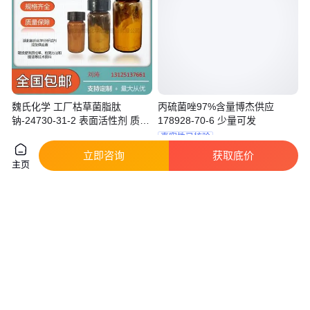
魏氏化学 工厂枯草菌脂肽
丙硫菌唑97%含量博杰供应
钠-24730-31-2 表面活性剂 质量
178928-70-6 少量可发
保障
真实性已核验
1850
.00
299
.00
￥
/瓶
￥
/千克
立即咨询
获取底价
湖北武汉
湖北黄冈
主页
咨询
电话
咨询
电话