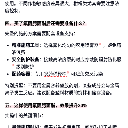
使用。不同作物敏感度差异很大，柑橘类尤其需要注意浓
度控制。
四、买了氟菌肟菌酯后还需要准备什么？
完整的施药方案需要配套设备支持：
精准施药工具
：选择雾化均匀的
农用喷雾器
，避免药
液浪费
安全防护装备
：接触高浓度原药时应穿戴
防辐射防化服
级别防护
配药容器
：专用
农药稀释桶
可避免交叉污染
特别提醒：不要用金属容器盛放药剂，某些成分会与金属
离子发生反应。建议配备塑料材质的搅拌和储存设备。
五、这样使用氟菌肟菌酯，效果提升30%
实操中的关键细节：
最佳施药时机
：病害发生初期用药，间隔7-10天补喷