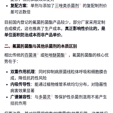
复配方案
：单剂与添加了
三唑类杀菌剂
的复配制剂价
差可达数倍
目前国内登记的氟菌肟菌酯产品较少，部分厂家采用定制
合成模式，这也推高了生产成本。
真正影响性价比的，是
单位面积防治成本而非产品单价
。
二、氟菌肟菌酯与其他杀菌剂的本质区别
相比传统的
百菌清
或
吡唑醚菌酯
，氟菌肟菌酯的核心优
势在于：
双重作用机理
：同时抑制病原菌线粒体呼吸和细胞膜合
成，降低抗药性风险
内吸传导性
：能通过植物维管系统均匀分布，对隐蔽性
病害效果显著
广谱兼容性
：与
多菌灵
等保护性杀菌剂混用不易产生
拮抗作用