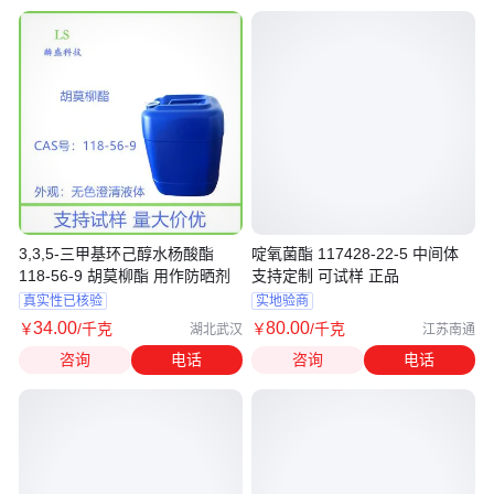
3,3,5-三甲基环己醇水杨酸酯
啶氧菌酯 117428-22-5 中间体
118-56-9 胡莫柳酯 用作防晒剂
支持定制 可试样 正品
真实性已核验
实地验商
34
.00
80
.00
￥
/千克
￥
/千克
湖北武汉
江苏南通
咨询
电话
咨询
电话