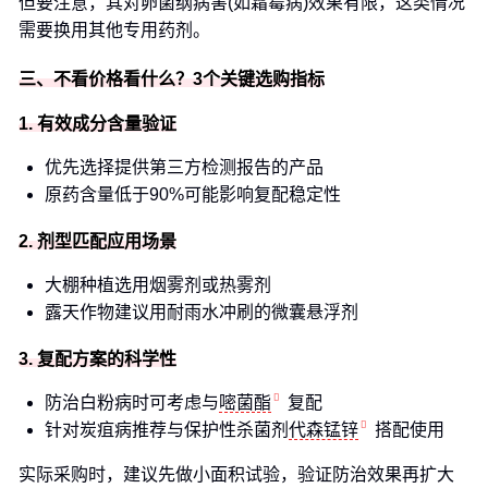
但要注意，其对卵菌纲病害(如霜霉病)效果有限，这类情况
需要换用其他专用药剂。
三、不看价格看什么？3个关键选购指标
1. 有效成分含量验证
优先选择提供第三方检测报告的产品
原药含量低于90%可能影响复配稳定性
2. 剂型匹配应用场景
大棚种植选用烟雾剂或热雾剂
露天作物建议用耐雨水冲刷的微囊悬浮剂
3. 复配方案的科学性
防治白粉病时可考虑与
嘧菌酯
复配
针对炭疽病推荐与保护性杀菌剂
代森锰锌
搭配使用
实际采购时，建议先做小面积试验，验证防治效果再扩大