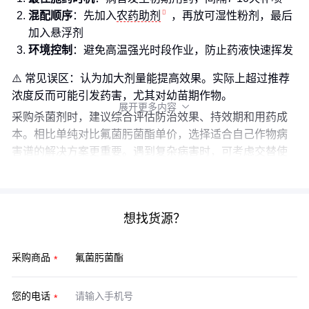
混配顺序
：先加入
农药助剂
，再放可湿性粉剂，最后
加入悬浮剂
环境控制
：避免高温强光时段作业，防止药液快速挥发
⚠️ 常见误区：认为加大剂量能提高效果。实际上超过推荐
浓度反而可能引发药害，尤其对幼苗期作物。
展开更多内容

采购杀菌剂时，建议综合评估防治效果、持效期和用药成
本。相比单纯对比氟菌肟菌酯单价，选择适合自己作物病
害谱的解决方案更重要。遇到复杂病害时，可考虑交替使
用不同作用机理的药剂。
想找货源？
采购商品
您的电话