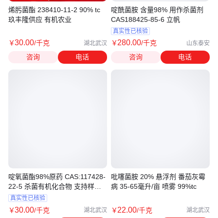
烯肟菌酯 238410-11-2 90% tc
啶酰菌胺 含量98% 用作杀菌剂
玖丰隆供应 有机农业
CAS188425-85-6 立帆
真实性已核验
30
.00
280
.00
￥
/千克
￥
/千克
湖北武汉
山东泰安
咨询
电话
咨询
电话
啶氧菌酯98%原药 CAS:117428-
吡噻菌胺 20% 悬浮剂 番茄灰霉
22-5 杀菌有机化合物 支持样品
病 35-65毫升/亩 喷雾 99%tc
现货
真实性已核验
30
.00
22
.00
￥
/千克
￥
/千克
湖北武汉
湖北武汉