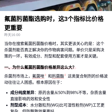
1/4
氟菌肟菌酯选购时，这3个指标比价格
更重要
昨天16:00
当你在搜索氟菌肟菌酯价格时，其实更该关心的是：这个
杀菌剂能否真正解决你的作物病害问题。单价只是采购决
策的一环，有效成分、剂型和配套使用方案才是关键。
一、为什么氟菌肟菌酯价格差异这么大？
杀菌剂市场上，
氟菌唑
和
肟菌酯
这类复合制剂的价格波
动往往让人困惑。根本原因在于：
成分纯度差异
：原药含量从50%到98%不等，杂质含量
直接影响药效和安全性
剂型成本
：水分散粒剂(WG)比可湿性粉剂(WP)工艺更
复杂，但防飘散效果更好