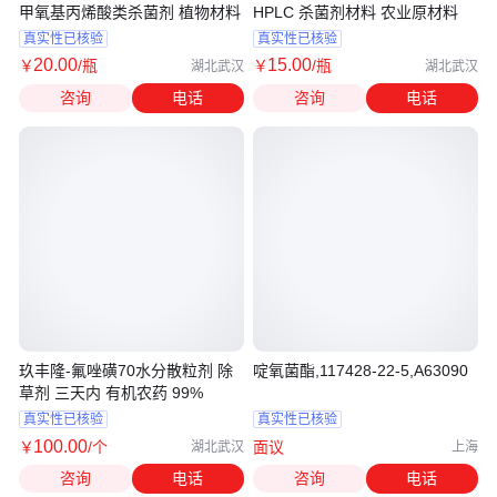
甲氧基丙烯酸类杀菌剂 植物材料
HPLC 杀菌剂材料 农业原材料
真实性已核验
真实性已核验
20
.00
15
.00
￥
/瓶
￥
/瓶
湖北武汉
湖北武汉
咨询
电话
咨询
电话
玖丰隆-氟唑磺70水分散粒剂 除
啶氧菌酯,117428-22-5,A63090
草剂 三天内 有机农药 99%
真实性已核验
真实性已核验
100
.00
￥
/个
面议
湖北武汉
上海
咨询
电话
咨询
电话