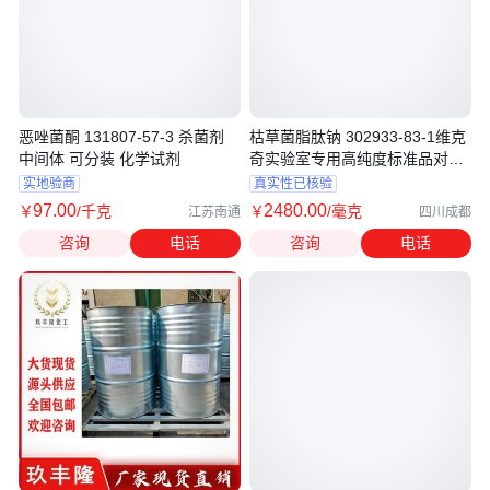
恶唑菌酮 131807-57-3 杀菌剂
枯草菌脂肽钠 302933-83-1维克
中间体 可分装 化学试剂
奇实验室专用高纯度标准品对照
品
实地验商
真实性已核验
97
.00
2480
.00
￥
/千克
￥
/毫克
江苏南通
四川成都
咨询
电话
咨询
电话