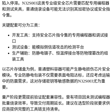
陷入停滞。N32S003这类专业级安全芯片需要匹配专用编程器
和测试夹具，普通烧录设备可能无法识别其加密协议或安全指
令集。
关键配套可分为三类：
开发工具：支持安全芯片指令集的专用编程器和调试接
口
测试设备：能模拟侧信道攻击的检测平台
生产辅助：
防静电镊子
、恒温焊接台等防物理篡改的组
装工具
以
芯片存储盒
为例，普通塑料容器可能产生静电损伤芯片安全
模块。专业防静电包装不仅需要表面电阻达标，还应考虑运输
中的防震需求，这对存储密钥等敏感数据的N32S003尤为重
要。
量产阶段更需提前验证配套兼容性。曾有项目因未测试编程器
批量烧录效率，导致交付周期延长。建议在选型阶段就要求供
应商提供完整的工具链支持清单。