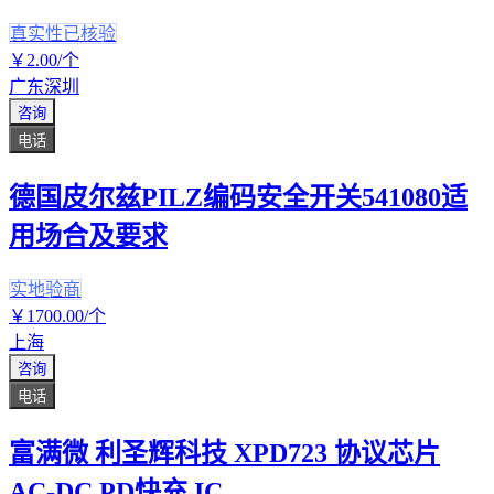
真实性已核验
￥
2
.00
/个
广东深圳
咨询
电话
德国皮尔兹PILZ编码安全开关541080适
用场合及要求
实地验商
￥
1700
.00
/个
上海
咨询
电话
富满微 利圣辉科技 XPD723 协议芯片
AC-DC PD快充 IC