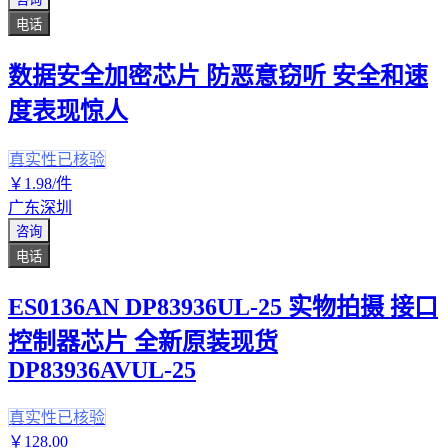
电话
数据安全加密芯片 防恶意窃听 安全和速
度表现惊人
真实性已核验
￥
1
.98
/件
广东深圳
咨询
电话
ES0136AN DP83936UL-25 实物拍摄 接口
控制器芯片 全新原装现货
DP83936AVUL-25
真实性已核验
￥
128
.00