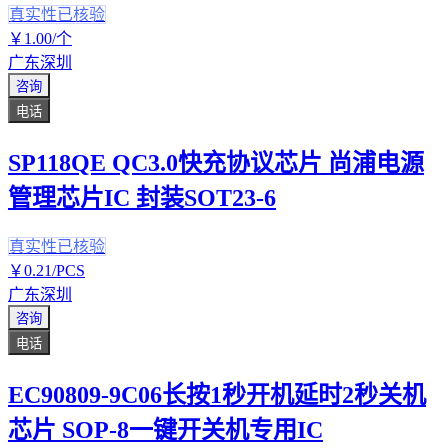
真实性已核验
￥
1
.00
/个
广东深圳
咨询
电话
SP118QE QC3.0快充协议芯片 尚浦电源
管理芯片IC 封装SOT23-6
真实性已核验
￥
0
.21
/PCS
广东深圳
咨询
电话
EC90809-9C06长按1秒开机延时2秒关机
芯片 SOP-8一键开关机专用IC