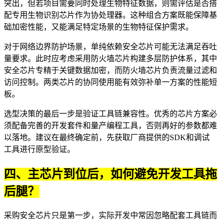
突出，但若项目需要同时处理生物特征数据，则需评估是否搭
配专用
生物识别芯片
作为协处理器。这种组合方案既能保障基
础加密性能，又能满足特定场景的生物特征保护需求。
对于网络边界防护场景，单纯依赖安全芯片可能无法满足吞吐
量要求。此时应考虑采用
防火墙芯片
构建多层防护体系，其中
安全芯片专精于关键数据加密，而防火墙芯片负责流量过滤和
访问控制。两类芯片的协同使用能有效弥补单一方案的性能短
板。
选型决策的最后一步是验证工具链兼容性。优秀的芯片方案必
须配备完善的开发套件和量产编程工具，否则再好的参数都难
以落地。建议在最终确定前，先获取厂商提供的SDK和调试
工具进行原型验证。
四、主芯片到位后，如何避免开发工具拖
后腿？
采购安全芯片只是第一步，实际开发中常因忽略配套工具链而