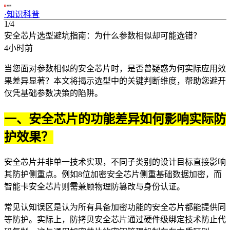
·
知识科普
1/4
安全芯片选型避坑指南：为什么参数相似却可能选错？
4小时前
当您面对参数相似的
安全芯片
时，是否曾疑惑为何实际应用效
果差异显著？本文将揭示选型中的关键判断维度，帮助您避开
仅凭基础参数决策的陷阱。
一、安全芯片的功能差异如何影响实际防
护效果？
安全芯片并非单一技术实现，不同子类别的设计目标直接影响
其防护侧重点。例如
8位加密安全芯片
侧重基础数据加密，而
智能卡安全芯片
则需兼顾物理防篡改与身份认证。
常见认知误区是认为所有具备加密功能的安全芯片都能提供同
等防护。实际上，
防拷贝安全芯片
通过硬件级绑定技术防止代