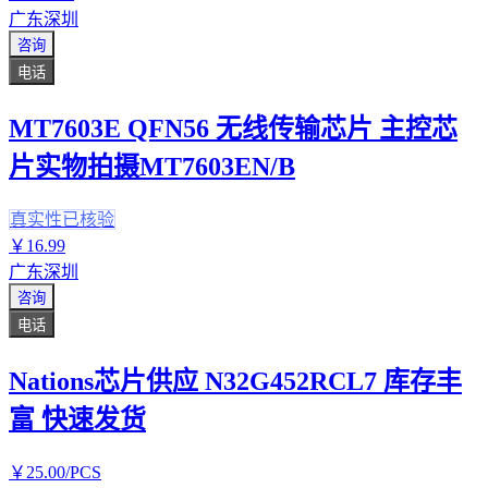
广东深圳
咨询
电话
MT7603E QFN56 无线传输芯片 主控芯
片实物拍摄MT7603EN/B
真实性已核验
￥
16
.99
广东深圳
咨询
电话
Nations芯片供应 N32G452RCL7 库存丰
富 快速发货
￥
25
.00
/PCS