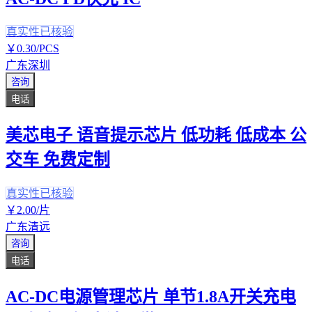
真实性已核验
￥
0
.30
/PCS
广东深圳
咨询
电话
美芯电子 语音提示芯片 低功耗 低成本 公
交车 免费定制
真实性已核验
￥
2
.00
/片
广东清远
咨询
电话
AC-DC电源管理芯片 单节1.8A开关充电