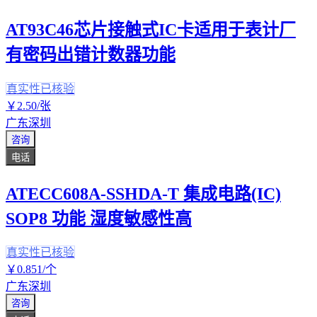
AT93C46芯片接触式IC卡适用于表计厂
有密码出错计数器功能
真实性已核验
￥
2
.50
/张
广东深圳
咨询
电话
ATECC608A-SSHDA-T 集成电路(IC)
SOP8 功能 湿度敏感性高
真实性已核验
￥
0
.851
/个
广东深圳
咨询