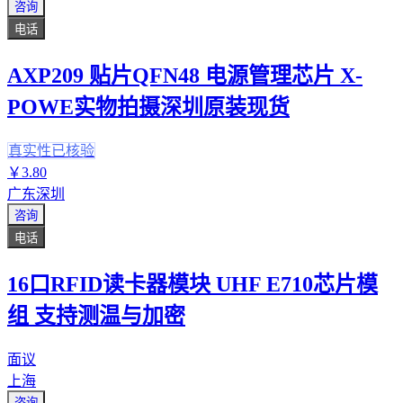
咨询
电话
AXP209 贴片QFN48 电源管理芯片 X-
POWE实物拍摄深圳原装现货
真实性已核验
￥
3
.80
广东深圳
咨询
电话
16口RFID读卡器模块 UHF E710芯片模
组 支持测温与加密
面议
上海
咨询