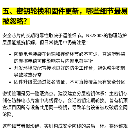
五、密钥轮换和固件更新，哪些细节最易
被忽略？
安全芯片的长期可靠性取决于运维细节。N32S003的物理防护
层虽能抵抗拆解，但日常使用中仍需注意：
防静电包装袋
在运输和存储环节必不可少，普通塑料袋
的摩擦电荷可能影响芯片内部电荷平衡
开发环境应配置接地良好的
防尘工作台
，避免粉尘积聚
导致散热异常
固件升级需通过签名验证，不可直接覆盖原有安全分区
密钥管理是另一隐蔽痛点。建议建立分层密钥体系：主密钥存
储在
防静电芯片盒
中离线保存，会话密钥定期轮换。曾有机顶
盒项目因所有设备共用同一密钥，导致单台设备被攻破后全网
沦陷。
这些细节看似琐碎，实则构成安全防线的最后一环。将运维规