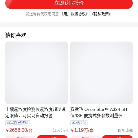
立即获取报价
发送询价代表您同意
《用户服务协议》
《隐私政策》
猜你喜欢
土壤氡浓度检测仪氡浓度超过设
赛默飞 Orion Star™ A324 pH
定限值，可实现自动报警
值/ISE 便携式多参数测量仪
真实性已核验
实地验商
2658
.00
1
.19
￥
/台
￥
万
/套
江苏苏州
四川成都