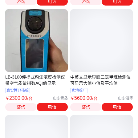
咨询
电话
咨询
电话
LB-3100便携式粉尘浓度检测仪
中英文显示界面二氯甲烷检测仪
带空气质量指数AQI值显示
可显示大值小值及平均值
真实性已核验
实地验厂
2300
.00
5600
.00
￥
/台
￥
/台
山东青岛
山东淄博
咨询
电话
咨询
电话