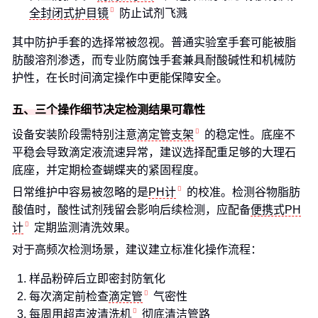
全封闭式护目镜
防止试剂飞溅
其中防护手套的选择常被忽视。普通实验室手套可能被脂
肪酸溶剂渗透，而专业防腐蚀手套兼具耐酸碱性和机械防
护性，在长时间滴定操作中更能保障安全。
五、三个操作细节决定检测结果可靠性
设备安装阶段需特别注意
滴定管支架
的稳定性。底座不
平稳会导致滴定液流速异常，建议选择配重足够的大理石
底座，并定期检查蝴蝶夹的紧固程度。
日常维护中容易被忽略的是
PH计
的校准。检测谷物脂肪
酸值时，酸性试剂残留会影响后续检测，应配备
便携式PH
计
定期监测清洗效果。
对于高频次检测场景，建议建立标准化操作流程：
样品粉碎后立即密封防氧化
每次滴定前检查
滴定管
气密性
每周用
超声波清洗机
彻底清洁管路