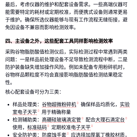
最后，考虑仪器的维护和配套设备需求。一些高端仪器可
能需要特定的耗材或定期校准，而便携式设备则通常更易
于维护。确保所选仪器能够与现有工作流程无缝衔接，避
免因设备不兼容而影响检测效率。
四、主设备之外，这些配套工具同样影响检测效率
采购谷物脂肪酸值检测仪后，实际检测过程中常遇到两类
问题：一是样品前处理设备不足导致检测流程中断，二是
防护装备缺失增加操作风险。例如未配备专用粉碎机时，
谷物样品颗粒度不均会直接影响脂肪酸值检测结果稳定
性。
核心配套设备可分为三类：
样品处理类：
谷物超微粉碎机
确保样品均质化，
实验
室电子天平
用于精确称量
检测辅助类：
高硼硅玻璃滴定管
配合
大理石滴定台
使用，
标准砝码
定期校准
电子天平
安全防护类：
防腐蚀手套
应选择加厚氯丁橡胶材质，