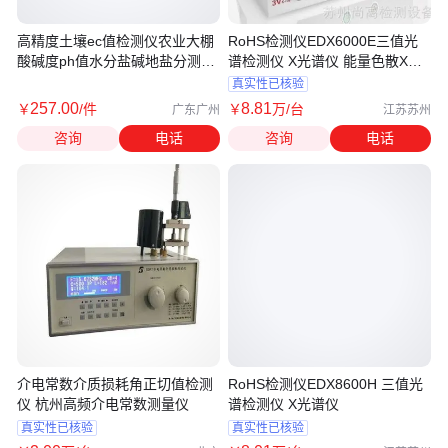
高精度土壤ec值检测仪农业大棚
RoHS检测仪EDX6000E三值光
酸碱度ph值水分盐碱地盐分测量
谱检测仪 X光谱仪 能量色散X荧
仪器
光光谱仪
真实性已核验
257
.00
8
.81
￥
/件
￥
万
/台
广东广州
江苏苏州
咨询
电话
咨询
电话
介电常数介质损耗角正切值检测
RoHS检测仪EDX8600H 三值光
仪 杭州高频介电常数测量仪
谱检测仪 X光谱仪
真实性已核验
真实性已核验