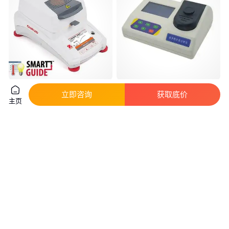
奥豪斯MB120/MB90水分测定仪
氟化物测定仪TDF-260型水质浓
立即咨询
获取底价
水分值、固体含量值、称重值
度值检测仪|水中氟化物分析仪
主页
真实性已核验
1
.00
6800
.00
￥
万
/台
￥
湖北武汉
北京
咨询
电话
咨询
电话