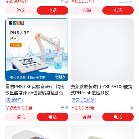
2
.00
8
.01
￥
万
/台
￥
万
/台
北京
江苏苏州
咨询
电话
咨询
电话
雷磁PHSJ-3F实验室pH计 精密
赛莱默原装进口 YSI PH100便携
数显酸度计 ph值酸碱度检测仪
式PH计 ph值检测仪
实地验厂
真实性已核验
2958
.00
1
.00
￥
/台
￥
万
/台
天津
上海
咨询
电话
咨询
电话