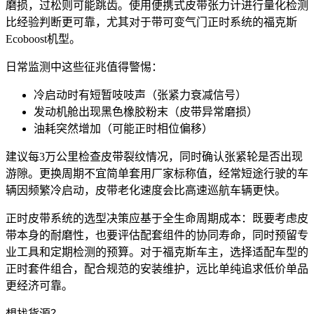
磨损，过松则可能跳齿。使用
便携式皮带张力计
进行量化检测
比经验判断更可靠，尤其对于带可变气门正时系统的福克斯
Ecoboost机型。
日常监测中这些征兆值得警惕：
冷启动时有短暂吱吱声（张紧力衰减信号）
发动机舱出现黑色橡胶粉末（皮带异常磨损）
油耗突然增加（可能正时相位偏移）
建议每3万公里检查皮带裂纹情况，同时确认张紧轮是否出现
游隙。更换周期不宜简单套用厂家标称值，经常短途行驶的车
辆因频繁冷启动，皮带老化速度会比高速巡航车辆更快。
正时皮带系统的选型决策应基于全生命周期成本：既要考虑皮
带本身的耐磨性，也要评估配套组件的协同寿命，同时预留专
业工具和定期检测的预算。对于福克斯车主，选择适配车型的
正时套件组合，配合规范的安装维护，远比单纯追求低价单品
更经济可靠。
想找货源？