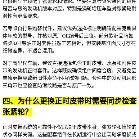
已根据车型预配了张紧轮和惰轮。但要注意检查套装内的组件
是否与您的发动机版本对应，特别是涡轮增压车型对张紧轮耐
温性有更高要求。
若考虑自行采购替代件，建议优先选择标注明确适配福克斯具
体年款的型号，并核对原厂OE编号后三位。部分欧洲品牌如
路虎3.0T柴油正时
套件虽然工艺相近，但安装基准面尺寸存在
细微差异，不适合混用。
对于高里程车辆，建议直接选择包含正时皮带、水泵和附件皮
带的
发动机正时套件
。这样既能确保组件间磨合度，又避免因
单独更换导致新旧件寿命不匹配的问题。套件中的
发动机齿形
三角带
也应检查防滑纹路是否与原厂一致。
四、为什么更换正时皮带时需要同步检查
张紧轮？
正时皮带系统的可靠性不仅取决于皮带本身，张紧轮和惰轮的
状态同样关键。这些配套组件在长期运行中会出现轴承磨损或