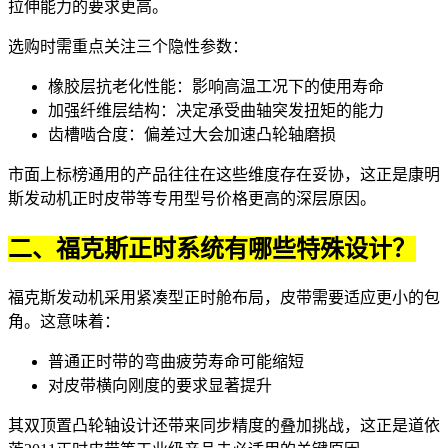
拉伸能力的要求更高。
选购时需重点关注三个隐性参数：
橡胶层抗老化性能：影响高温工况下的使用寿命
加强纤维层结构：决定承受曲轴突发扭矩的能力
齿槽啮合度：偏差过大会加速凸轮轴磨损
市面上标榜通用的产品往往在这些维度存在妥协，这正是
康明
斯发动机正时皮带
等专用型号价格更高的深层原因。
二、福克斯正时系统有哪些特殊设计？
福克斯发动机采用紧凑型正时舱布局，皮带需要适应更小的包
角。这意味着：
普通正时带的弯曲疲劳寿命可能缩短
对皮带横向刚度的要求显著提升
其双顶置凸轮轴设计还带来同步精度的叠加挑战，这正是
道依