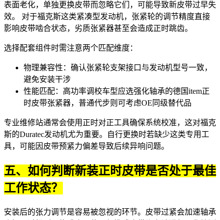
表面老化，单独更换皮带而忽略它们，可能导致新皮带过早失
效。 对于福克斯这类紧凑型发动机，张紧轮的调节精度直接
影响皮带啮合状态，劣质张紧器甚至会造成正时跳齿。
选择配套组件时需注意两个匹配维度：
物理兼容性：确认张紧轮支架接口与发动机型号一致，
避免安装干涉
性能匹配：高功率调校车型应选强化轴承的
德国item正
时皮带张紧器
，普通代步则可考虑OE同级替代品
专业维修站通常会使用正时对正工具确保系统校准，这对福克
斯的Duratec发动机尤为重要。自行更换时若缺少这类专用工
具，可能因皮带预紧力偏差导致后续异响问题。
五、如何判断新装正时皮带是否处于最佳
工作状态？
安装后的张力调节是容易被忽视的环节。皮带过紧会加速轴承