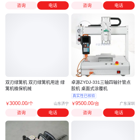
咨询
电话
咨询
电话
双刃绿篱机 双刃绿篱机用途 绿
卓源ZYDJ-331三轴四轴针管点
篱机植保机械
胶机 桌面式涂覆机
真实性已核验
3000
.00
9500
.00
￥
/个
￥
/台
山东济宁
广东深圳
咨询
电话
咨询
电话