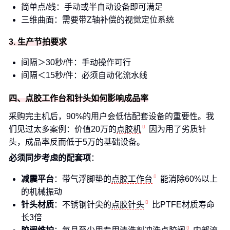
简单点/线：手动或半自动设备即可满足
三维曲面：需要带Z轴补偿的视觉定位系统
3. 生产节拍要求
间隔＞30秒/件：手动操作可行
间隔＜15秒/件：必须自动化流水线
四、点胶工作台和针头如何影响成品率
采购完主机后，90%的用户会低估配套设备的重要性。我
们见过太多案例：价值20万的
点胶机
因为用了劣质针
头，成品率反而低于5万的基础设备。
必须同步考虑的配套项
：
减震平台
：带气浮脚垫的
点胶工作台
能消除60%以上
的机械振动
针头材质
：不锈钢针尖的
点胶针头
比PTFE材质寿命
长3倍