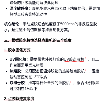
设备的回吸功能可解决此问题
温度敏感度
：聚氨酯胶水在25℃以下粘度翻倍，需要加
热型点胶头维持流动性
核心结论
：手动点胶适合粘度低于5000cps的非反应型胶
水，超过这个阈值就该考虑自动化方案。
三、根据胶水特性选择点胶机的三个维度
1. 胶水固化方式
UV固化胶
：需要带紫外线灯管的
UV胶点胶机
，且工
作台面需用反光材质
热熔胶
：必须配备恒温熔胶箱的
热熔胶点胶机
，温度
波动需控制在±3℃以内
双组份胶
：推荐螺杆计量式的
灌胶机
，混合比例误差
可控制在1%以下
2. 点胶轨迹复杂度