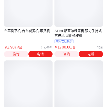
布草烫平机-台布熨烫机-滚烫机
STIHL斯蒂尔绿篱机 双刃手持式
剪枝机 绿化修枝机
真实性已核验
2
.90
1700
.00
￥
万
/台
￥
/台
江苏泰州
北京
咨询
电话
咨询
电话