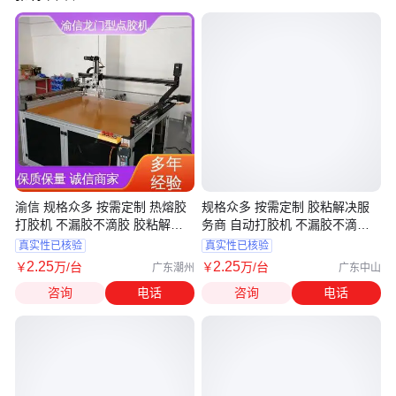
渝信 规格众多 按需定制 热熔胶
规格众多 按需定制 胶粘解决服
打胶机 不漏胶不滴胶 胶粘解决
务商 自动打胶机 不漏胶不滴胶
服务商
渝信
真实性已核验
真实性已核验
2
.25
2
.25
￥
万
/台
￥
万
/台
广东潮州
广东中山
咨询
电话
咨询
电话