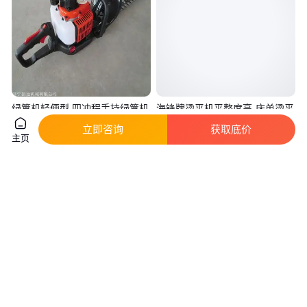
绿篱机轻便型 四冲程手持绿篱机
海锋牌烫平机平整度高-床单烫平
定做
机-被套烫平机
立即咨询
获取底价
主页
真实性已核验
1260
.00
6
.50
￥
/件
￥
万
/台
山东济宁
江苏泰州
咨询
电话
咨询
电话