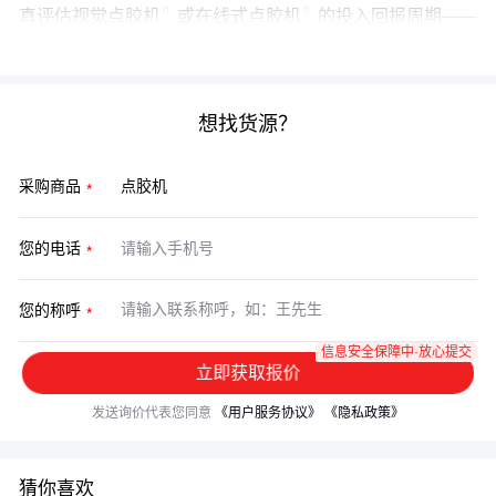
真评估
视觉点胶机
或
在线式点胶机
的投入回报周期——
精准控制省下的材料费，往往6-8个月就能收回设备投资。
想找货源？
采购商品
您的电话
您的称呼
信息安全保障中·放心提交
立即获取报价
发送询价代表您同意
《用户服务协议》
《隐私政策》
猜你喜欢