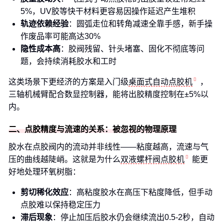
5%，UV胶等快干材料更容易因操作延迟产生堆积
轨迹依赖经验
：圆弧走位和转角减速全靠手感，新手操
作废品率可能高达30%
隐性成本高
：胶阀残留、针头堵塞、固化不彻底等问
题，会持续消耗胶水和工时
这类场景下更经济的方案是入门级
桌面式自动点胶机
，
三轴机械臂配合数显控制器，能将出胶精度控制在±5%以
内。
二、点胶精度与流速的关系：被忽视的物理原理
胶水在点胶阀内的流动并非线性——粘度越高，流速与气
压的曲线越陡峭。这就是为什么
双液螺杆阀点胶机
能更
好地处理环氧树脂：
剪切稀化效应
：高粘度胶水在高压下粘度降低，但手动
点胶难以保持稳定压力
滞后现象
：停止加压后胶水仍会继续流出0.5-2秒，自动