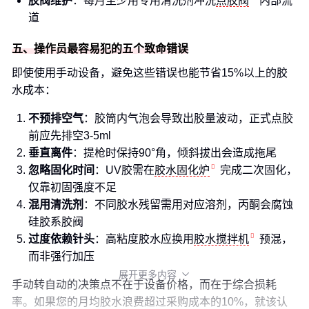
胶阀维护
：每月至少用专用清洗剂冲洗
点胶阀
内部流
道
五、操作员最容易犯的五个致命错误
即使使用手动设备，避免这些错误也能节省15%以上的胶
水成本：
不预排空气
：胶筒内气泡会导致出胶量波动，正式点胶
前应先排空3-5ml
垂直离件
：提枪时保持90°角，倾斜拔出会造成拖尾
忽略固化时间
：UV胶需在
胶水固化炉
完成二次固化，
仅靠初固强度不足
混用清洗剂
：不同胶水残留需用对应溶剂，丙酮会腐蚀
硅胶系胶阀
过度依赖针头
：高粘度胶水应换用
胶水搅拌机
预混，
而非强行加压
展开更多内容

手动转自动的决策点不在于设备价格，而在于综合损耗
率。如果您的月均胶水浪费超过采购成本的10%，就该认