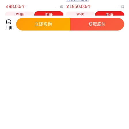
98
.00
1950
.00
￥
/个
￥
/个
上海
上海
咨询
电话
咨询
电话
立即咨询
获取底价
主页
杠杆浮球式疏水阀FT43-40C 蒸
蓝宣牌 GSB6杠杆浮球式疏水阀
汽疏水 铸钢自力式 大排量
GSB8 GSB10 大排量铸钢材质
真实性已核验
实地验商
1800
.00
1200
.00
￥
/台
￥
/台
上海
浙江温州
咨询
电话
咨询
电话