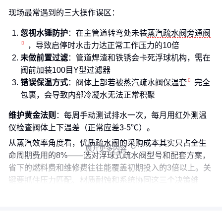
现场最常遇到的三大操作误区：
忽视水锤防护
：在主管道转弯处未装
蒸汽疏水阀旁通阀
，导致启停时水击力达正常工作压力的10倍
未做前置过滤
：管道焊渣和铁锈会卡死浮球机构，需在
阀前加装100目Y型过滤器
错误保温方式
：阀体上部若被
蒸汽疏水阀保温套
完全
包裹，会导致内部冷凝水无法正常积聚
维护黄金法则
：每周手动测试排水一次，每月用红外测温
仪检查阀体上下温差（正常应差3-5℃）。
从蒸汽效率角度看，优质疏水阀的采购成本其实只占全生
展开更多内容

命周期费用的8%——选对浮球式疏水阀型号和配套方案，
省下的燃料费和维修费往往能覆盖初期投入的3倍以上。关
键要抓住压力匹配、材质耐蚀和系统协同这三个决策维
度。