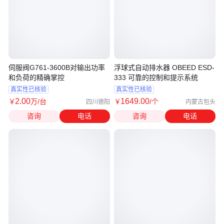
伺服阀G761-3600B对输出功率
浮球式自动排水器 OBEED ESD-
和负荷的精确掌控
333 可靠的控制和提示系统
真实性已核验
真实性已核验
2
.00
1649
.00
￥
万
/台
￥
/个
四川德阳
内蒙古包头
咨询
电话
咨询
电话