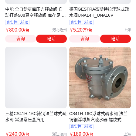
中能 全自动灰库压力释放阀 自
德国GESTRA杰斯特拉浮球式疏
动打盖508真空释放阀 库存足 国
水阀UNA14H_UNA16V
标定制
真实性已核验
真实性已核验
800
.00
5
.20
￥
/台
￥
万
/台
河北沧州
上海
咨询
电话
咨询
电话
三精CS41H-16C铸钢法兰球式疏
CS41H-16C浮球式疏水阀 法兰
水阀 常温常压蒸汽用
铸钢浮球蒸汽疏水器 螺纹式
CS11H
真实性已核验
240
.00
189
.00
￥
/台
￥
/台
浙江温州
上海