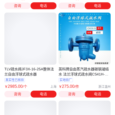
咨询
电话
咨询
电话
TLV疏水阀JF3X-16-25A整体法
英科牌自由蒸汽疏水器碳钢凝结
兰自由浮球式疏水器
水 法兰浮球式疏水阀CS41H-
16C-DN15
真实性已核验
实地验厂
2985
.00
275
.00
￥
/个
￥
/件
上海
浙江温州
咨询
电话
咨询
电话