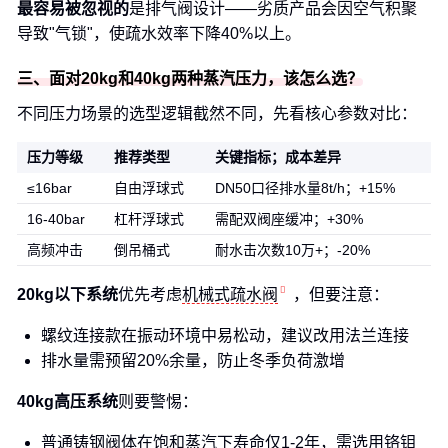
最容易被忽视的
是排气阀设计——劣质产品会因空气积聚
导致"气锁"，使疏水效率下降40%以上。
三、面对20kg和40kg两种蒸汽压力，该怎么选？
不同压力场景的选型逻辑截然不同，先看核心参数对比：
压力等级
推荐类型
关键指标；成本差异
≤16bar
自由浮球式
DN50口径排水量8t/h；+15%
16-40bar
杠杆浮球式
需配双阀座缓冲；+30%
高频冲击
倒吊桶式
耐水击次数10万+；-20%
20kg以下系统
优先考虑
机械式疏水阀
，但要注意：
螺纹连接款在振动环境中易松动，建议改用法兰连接
排水量需预留20%余量，防止冬季负荷激增
40kg高压系统
则要警惕：
普通铸钢阀体在饱和蒸汽下寿命仅1-2年，需选用铬钼