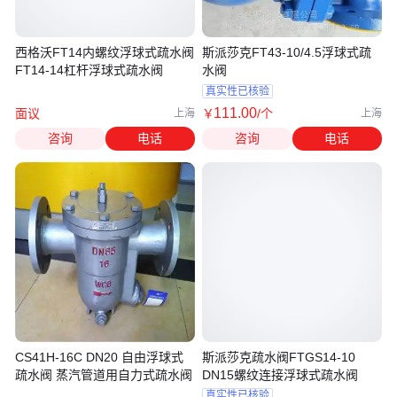
西格沃FT14内螺纹浮球式疏水阀
斯派莎克FT43-10/4.5浮球式疏
FT14-14杠杆浮球式疏水阀
水阀
真实性已核验
111
.00
面议
￥
/个
上海
上海
咨询
电话
咨询
电话
CS41H-16C DN20 自由浮球式
斯派莎克疏水阀FTGS14-10
疏水阀 蒸汽管道用自力式疏水阀
DN15螺纹连接浮球式疏水阀
真实性已核验