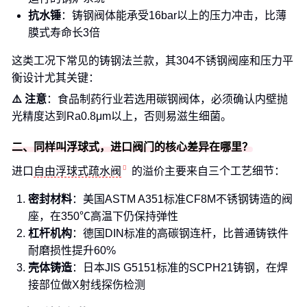
抗水锤
：铸钢阀体能承受16bar以上的压力冲击，比薄
膜式寿命长3倍
这类工况下常见的铸钢法兰款，其304不锈钢阀座和压力平
衡设计尤其关键：
⚠️ 注意
：食品制药行业若选用碳钢阀体，必须确认内壁抛
光精度达到Ra0.8μm以上，否则易滋生细菌。
二、同样叫浮球式，进口阀门的核心差异在哪里？
进口
自由浮球式疏水阀
的溢价主要来自三个工艺细节：
密封材料
：美国ASTM A351标准CF8M不锈钢铸造的阀
座，在350℃高温下仍保持弹性
杠杆机构
：德国DIN标准的高碳钢连杆，比普通铸铁件
耐磨损性提升60%
壳体铸造
：日本JIS G5151标准的SCPH21铸钢，在焊
接部位做X射线探伤检测