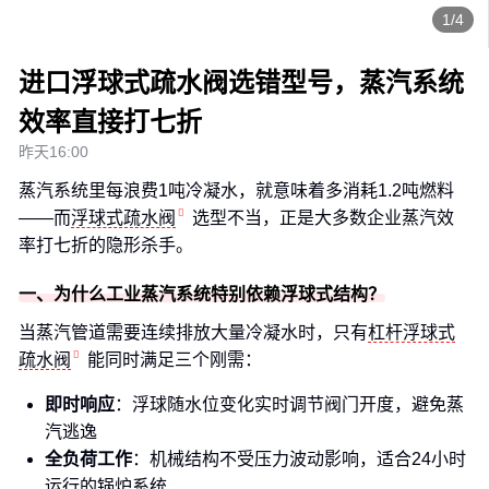
1/4
进口浮球式疏水阀选错型号，蒸汽系统
效率直接打七折
昨天16:00
蒸汽系统里每浪费1吨冷凝水，就意味着多消耗1.2吨燃料
——而
浮球式疏水阀
选型不当，正是大多数企业蒸汽效
率打七折的隐形杀手。
一、为什么工业蒸汽系统特别依赖浮球式结构？
当蒸汽管道需要连续排放大量冷凝水时，只有
杠杆浮球式
疏水阀
能同时满足三个刚需：
即时响应
：浮球随水位变化实时调节阀门开度，避免蒸
汽逃逸
全负荷工作
：机械结构不受压力波动影响，适合24小时
运行的锅炉系统