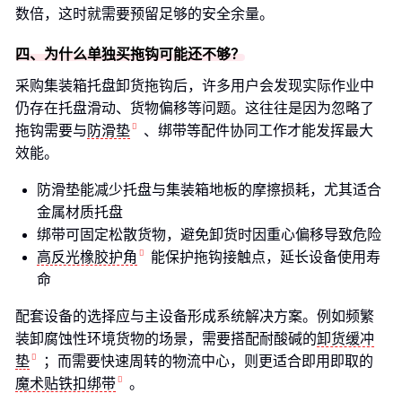
数倍，这时就需要预留足够的安全余量。
四、为什么单独买拖钩可能还不够？
采购集装箱托盘卸货拖钩后，许多用户会发现实际作业中
仍存在托盘滑动、货物偏移等问题。这往往是因为忽略了
拖钩需要与
防滑垫
、绑带等配件协同工作才能发挥最大
效能。
防滑垫能减少托盘与集装箱地板的摩擦损耗，尤其适合
金属材质托盘
绑带可固定松散货物，避免卸货时因重心偏移导致危险
高反光橡胶护角
能保护拖钩接触点，延长设备使用寿
命
配套设备的选择应与主设备形成系统解决方案。例如频繁
装卸腐蚀性环境货物的场景，需要搭配耐酸碱的
卸货缓冲
垫
；而需要快速周转的物流中心，则更适合即用即取的
魔术贴铁扣绑带
。