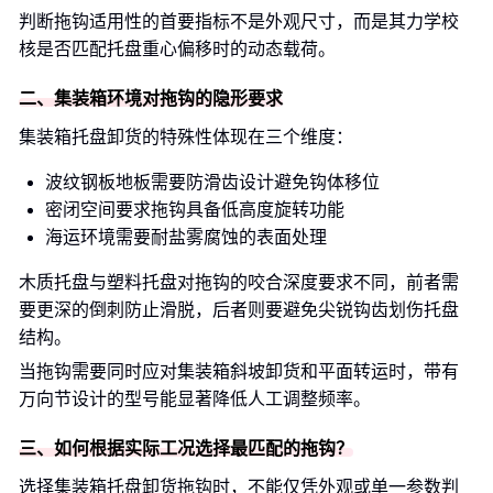
判断拖钩适用性的首要指标不是外观尺寸，而是其力学校
核是否匹配托盘重心偏移时的动态载荷。
二、集装箱环境对拖钩的隐形要求
集装箱托盘卸货的特殊性体现在三个维度：
波纹钢板地板需要防滑齿设计避免钩体移位
密闭空间要求拖钩具备低高度旋转功能
海运环境需要耐盐雾腐蚀的表面处理
木质托盘与塑料托盘对拖钩的咬合深度要求不同，前者需
要更深的倒刺防止滑脱，后者则要避免尖锐钩齿划伤托盘
结构。
当拖钩需要同时应对集装箱斜坡卸货和平面转运时，带有
万向节设计的型号能显著降低人工调整频率。
三、如何根据实际工况选择最匹配的拖钩？
选择集装箱托盘卸货拖钩时，不能仅凭外观或单一参数判