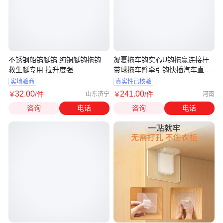
不锈钢船镐艇镐 纯铜艇钩拖钩
凝夏拖车钩实心U钩拖赢连接杆
救生艇专用 拉升度强
带球拖车臂牵引钩快插汽车直臂
改装
实地验商
真实性已核验
32
.00
241
.00
￥
/件
￥
/件
山东济宁
河南
咨询
电话
咨询
电话