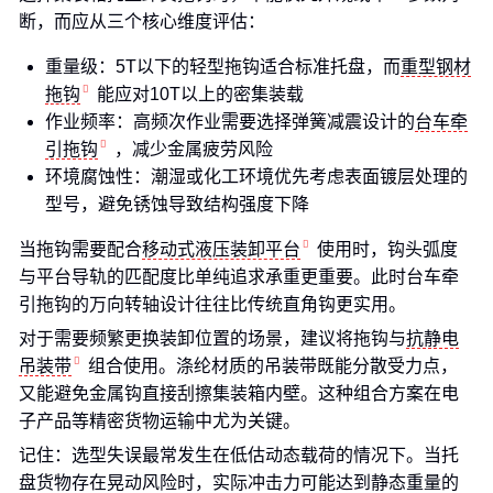
断，而应从三个核心维度评估：
重量级：5T以下的轻型拖钩适合标准托盘，而
重型钢材
拖钩
能应对10T以上的密集装载
作业频率：高频次作业需要选择弹簧减震设计的
台车牵
引拖钩
，减少金属疲劳风险
环境腐蚀性：潮湿或化工环境优先考虑表面镀层处理的
型号，避免锈蚀导致结构强度下降
当拖钩需要配合
移动式液压装卸平台
使用时，钩头弧度
与平台导轨的匹配度比单纯追求承重更重要。此时台车牵
引拖钩的万向转轴设计往往比传统直角钩更实用。
对于需要频繁更换装卸位置的场景，建议将拖钩与
抗静电
吊装带
组合使用。涤纶材质的吊装带既能分散受力点，
又能避免金属钩直接刮擦集装箱内壁。这种组合方案在电
子产品等精密货物运输中尤为关键。
记住：选型失误最常发生在低估动态载荷的情况下。当托
盘货物存在晃动风险时，实际冲击力可能达到静态重量的