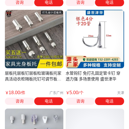
咨询
电话
咨询
电话
层板托层板钉层板粒玻璃板托家
水管钩钉 免打孔固定管卡钉 穿
具活动衣柜隔板托钉可调节板拖
透力强 多场景使用 盛世津华
五金
18
.00
5
.00
￥
/件
￥
/个
广东广州
天津
咨询
电话
咨询
电话