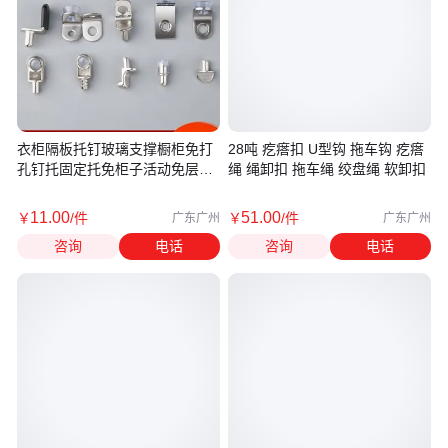
衣柜隔板托钉玻璃支撑橱柜免打
28吨 疙瘩扣 U型钩 拖车钩 疙瘩
孔钉托固定托免柜子活动免层板
绳 绳卸扣 拖车绳 绞盘绳 软卸扣
托钉
11
.00
51
.00
￥
/件
￥
/件
广东广州
广东广州
咨询
电话
咨询
电话