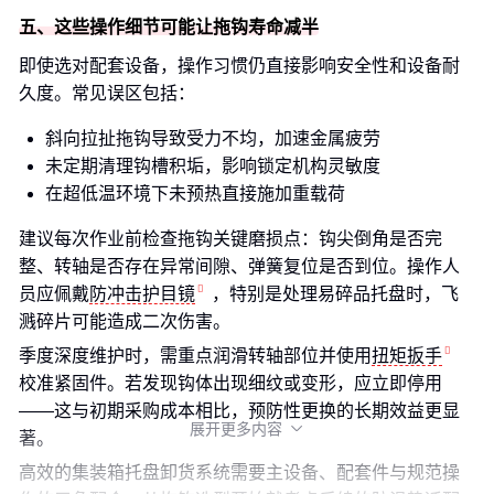
五、这些操作细节可能让拖钩寿命减半
即使选对配套设备，操作习惯仍直接影响安全性和设备耐
久度。常见误区包括：
斜向拉扯拖钩导致受力不均，加速金属疲劳
未定期清理钩槽积垢，影响锁定机构灵敏度
在超低温环境下未预热直接施加重载荷
建议每次作业前检查拖钩关键磨损点：钩尖倒角是否完
整、转轴是否存在异常间隙、弹簧复位是否到位。操作人
员应佩戴
防冲击护目镜
，特别是处理易碎品托盘时，飞
溅碎片可能造成二次伤害。
季度深度维护时，需重点润滑转轴部位并使用
扭矩扳手
校准紧固件。若发现钩体出现细纹或变形，应立即停用
——这与初期采购成本相比，预防性更换的长期效益更显
展开更多内容

著。
高效的集装箱托盘卸货系统需要主设备、配套件与规范操