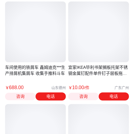
车间使用的铁屑车 鑫姆迪克***生
宜家IKEA毕利书架搁板托架不锈
产排屑机集屑车 收集手推料斗车
钢金属钉配件单件钉子层板拖隔
板托
688
.00
10
.00
￥
￥
/件
山东德州
广东广州
咨询
电话
咨询
电话