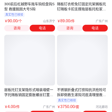
300前后杠越野车拖车钩绞盘钩S
隔板钉衣柜免钉固定托架搁板托
型 救援脱困大号S钩
钉隔板卡扣支撑拖层板托粒家具
配件
真实性已核验
90
.00
89
.00
￥
/个
￥
/件
山东济宁
广东广州
咨询
电话
咨询
电话
层板托钉支架隐形式暗装墙壁一
不锈钢折叠式打捞钩抗洪抢险可
字托隔板销固定膨胀螺丝钉置物
拆卸倒救生滚钩河底清理搜救锚
隔板
钩
真实性已核验
4
.00
3750
.00
￥
/件
￥
/套
广东广州
河北廊坊