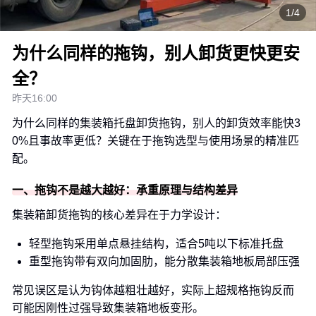
1/4
为什么同样的拖钩，别人卸货更快更安
全？
昨天16:00
为什么同样的集装箱托盘卸货拖钩，别人的卸货效率能快3
0%且事故率更低？关键在于拖钩选型与使用场景的精准匹
配。
一、拖钩不是越大越好：承重原理与结构差异
集装箱卸货拖钩的核心差异在于力学设计：
轻型拖钩采用单点悬挂结构，适合5吨以下标准托盘
重型拖钩带有双向加固肋，能分散集装箱地板局部压强
常见误区是认为钩体越粗壮越好，实际上超规格拖钩反而
可能因刚性过强导致集装箱地板变形。