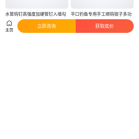
水管钩钉高强度加硬管钉入墙勾
平口钓鱼专用手工绑钩钳子多功
丁卡6分勾钉钢钉水泥管码钉
能取鱼钩摘钩路亚鱼线拴钩夹线
立即咨询
获取底价
工具
真实性已核验
真实性已核验
主页
0
.07
18
.00
￥
/个
￥
/件
江苏无锡
广东广州
咨询
电话
咨询
电话
铁艺壁挂钩车库水管工具收纳挂
加粗不锈钢四爪钩窗帘布叉挂勾
勾 金属直钩钉子 盛世津华
配件布带钩子四叉布钩轨道钩挂
环钩