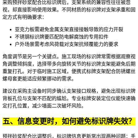
采购预拌砂浆配合比标识牌后，支架系统的兼容性往往被忽
视，却直接影响使用效果。不同材质的标识牌对支架承重和固
定方式有明确要求：
亚克力板需避免金属支架直接接触导致的应力开裂
不锈钢标识牌要匹配防电解腐蚀的专用扣件
户外场景需考虑风荷载对支架抗倾覆能力的要求
角度调节是另一个关键点。施工现场的标识牌常需根据观察视
角调整倾斜度，选择带多向旋转关节的
标识牌支架
能避免后期
重复打孔。对于临时施工区域，
便携式标牌支架
配合
防锈螺丝
螺母套
更能适应频繁挪动的需求。
建议在采购主设备时同步确认支架接口规格，避免出现标识牌
背板孔位与支架不匹配的尴尬。专业
标牌安装定位仪
能快速确
定打孔位置，减少墙面二次破坏风险。
五、信息变更时，如何避免标识牌失效？
预拌砂浆配合比调整后，标识牌信息更新常出现两种问题：手