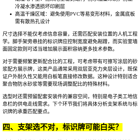
冷凝水渗透损坏印刷层
高温干燥区域：避免使用PVC等易变形材料，金属底板
需有散热孔设计
尺寸选择不能仅考虑信息容量，还需匹配安装位置的人机工程
学。脚手架旁悬挂的标识牌应控制宽度避免剐蹭，而实验室墙
面固定款则可适当增加展示面积容纳更多技术参数。
对于需要频繁更新配合比的工程，可考虑带有可擦写涂层的
砂
浆配方展示牌
，这类产品通常采用双层亚克力夹层设计，既保
证户外耐久性又能用白板笔直接修改数据。这种设计特别适合
聚合物防水砂浆
等需要现场调整配比的特殊材料。
选型时还需预留配套安装件的兼容空间，特别是电子类工地信
息栏的供电走线需求。下个环节我们将具体分析支架系统与标
识牌的承重匹配要点。
四、支架选不对，标识牌可能白买？