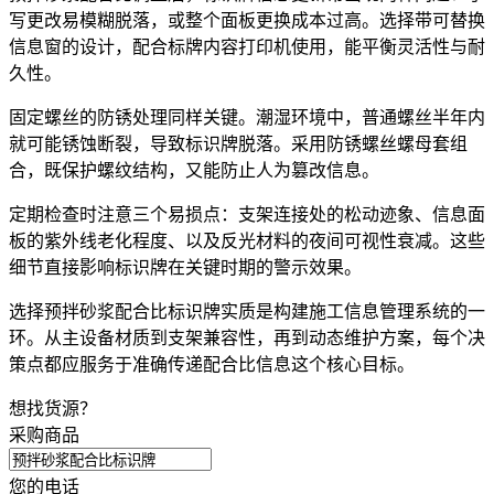
写更改易模糊脱落，或整个面板更换成本过高。选择带可替换
信息窗的设计，配合
标牌内容打印机
使用，能平衡灵活性与耐
久性。
固定螺丝的防锈处理同样关键。潮湿环境中，普通螺丝半年内
就可能锈蚀断裂，导致标识牌脱落。采用防锈螺丝螺母套组
合，既保护螺纹结构，又能防止人为篡改信息。
定期检查时注意三个易损点：支架连接处的松动迹象、信息面
板的紫外线老化程度、以及反光材料的夜间可视性衰减。这些
细节直接影响标识牌在关键时期的警示效果。
选择预拌砂浆配合比标识牌实质是构建施工信息管理系统的一
环。从主设备材质到支架兼容性，再到动态维护方案，每个决
策点都应服务于准确传递配合比信息这个核心目标。
想找货源？
采购商品
您的电话