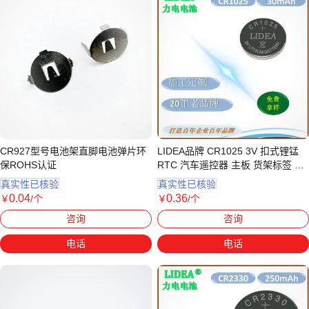
CR927型号电池架直脚电池弹片环
LIDEA品牌 CR1025 3V 扣式锂锰
保ROHS认证
RTC 汽车遥控器 主板 货架标签 电
池
真实性已核验
真实性已核验
0
.04
0
.36
￥
/个
￥
/个
广东深圳
广东东莞
咨询
咨询
电话
电话