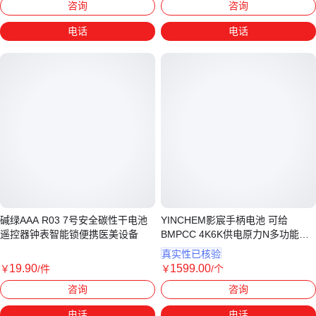
咨询
咨询
电话
电话
碱绿AAA R03 7号安全碳性干电池
YINCHEM影宸手柄电池 可给
遥控器钟表智能锁便携医美设备
BMPCC 4K6K供电原力N多功能单
反微单供
真实性已核验
19
.90
1599
.00
￥
/件
￥
/个
广东惠州
北京
咨询
咨询
电话
电话