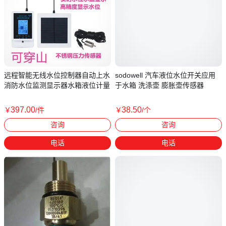
远程智能无线水位控制器自动上水
sodowell 汽车液位水位开关应用
消防水位监测显示器水箱液位计量
于水箱 洗涤壶 膨胀壶传感器
397
.00
38
.50
￥
/件
￥
/个
广东广州
广东深圳
咨询
咨询
电话
电话