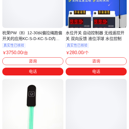
杭荣PW（B）12-30纠偏拉绳跑偏
水位开关 自动控制器 无线遥控开
开关的应用KC-S-D-KC-S-D内部
关 双向反馈 液位浮球 水位控制
构造
真实性已核验
真实性已核验
3750
.00
280
.00
￥
/台
￥
/个
河北石家庄
河南郑州
咨询
咨询
电话
电话