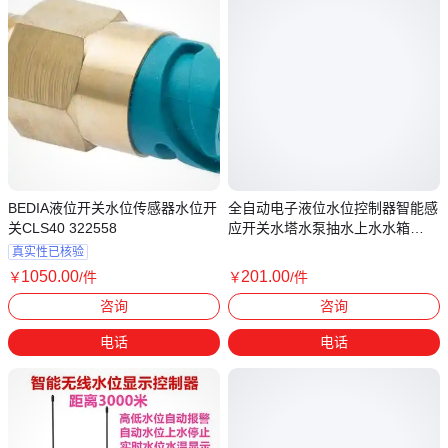
BEDIA液位开关水位传感器水位开
全自动电子液位水位控制器智能感
关CLS40 322558
应开关水塔水泵抽水上水水箱
220v
真实性已核验
1050
.00
201
.00
￥
/件
￥
/件
江苏南京
广东广州
咨询
咨询
电话
电话