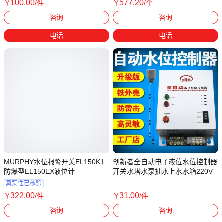
100
.00
577
.20
￥
/件
￥
/个
江苏南京
江苏常州
咨询
咨询
电话
电话
MURPHY水位报警开关EL150K1
创新者全自动电子液位水位控制器
防爆型EL150EX液位计
开关水塔水泵抽水上水水箱220V
真实性已核验
322
.00
31
.00
￥
/件
￥
/件
福建泉州
广东广州
咨询
咨询