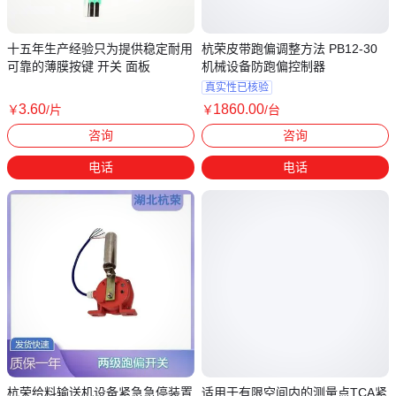
十五年生产经验只为提供稳定耐用
杭荣皮带跑偏调整方法 PB12-30
可靠的薄膜按键 开关 面板
机械设备防跑偏控制器
真实性已核验
3
.60
1860
.00
￥
/片
￥
/台
广东广州
湖北黄冈
咨询
咨询
电话
电话
杭荣给料输送机设备紧急急停装置
适用于有限空间内的测量点TCA紧