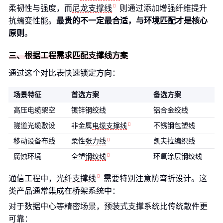
柔韧性与强度，而
尼龙支撑线
则通过添加增强纤维提升
抗蠕变性能。
最贵的不一定最合适，与环境匹配才是核心
原则
。
三、根据工程需求匹配支撑线方案
通过这个对比表快速锁定方向：
场景特征
首选方案
备选方案
高压电缆架空
镀锌钢绞线
铝合金绞线
隧道光缆敷设
非金属
电缆支撑线
不锈钢包塑线
移动设备布线
柔性
张力线
凯夫拉编织线
腐蚀环境
全塑
钢绞线
环氧涂层钢绞线
通信工程中，
光纤支撑线
需要特别注意防弯折设计。这
类产品通常集成在桥架系统中：
对于数据中心等精密场景，预装式支撑系统比传统散件更
可靠：