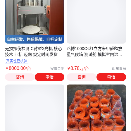
无损探伤检测 C臂型X光机 核心
路博1000C型1立方米甲醛释放
技术 非标 迈磁 规定时间发货
量气候箱 测试舱 模拟室内温湿
度光照
真实性已核验
8000
.00
8
.78
￥
/台
￥
万
/台
安徽合肥
山东青岛
咨询
电话
咨询
电话