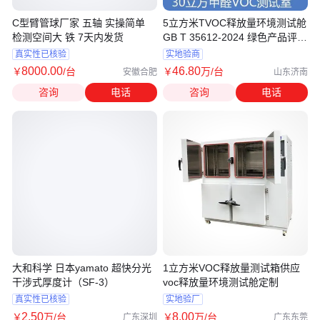
C型臂管球厂家 五轴 实操简单
5立方米TVOC释放量环境测试舱
检测空间大 铁 7天内发货
GB T 35612-2024 绿色产品评价
木塑制品
真实性已核验
实地验商
8000
.00
46
.80
￥
/台
￥
万
/台
安徽合肥
山东济南
咨询
电话
咨询
电话
大和科学 日本yamato 超快分光
1立方米VOC释放量测试箱供应
干涉式厚度计（SF-3）
voc释放量环境测试舱定制
真实性已核验
实地验厂
2
.50
8
.00
￥
万
/台
￥
万
/台
广东深圳
广东东莞