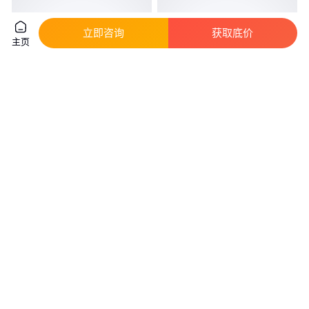
立即咨询
获取底价
主页
UL3239硅胶线聚焦线
JKLYJ-10kv-150 JKLGYJ架空绝
22AWG3KV颜色规格齐全免费拿
缘线 绝缘性能好
样
真实性已核验
真实性已核验
0
.56
2
.50
￥
/米
￥
/米
广东东莞
河北廊坊
咨询
电话
咨询
电话