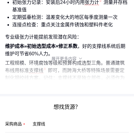
初始张力记录：安装后24小时内用
张力计
测量并存档
基准值
定期弧垂检测：温差变化大的地区每季度测量一次
连接点检查：重点关注金属件锈蚀和塑料件老化
专业级张力计能提前发现潜在风险：
维护成本=初始选型成本×修正系数
，好的支撑线系统后期
维护可节省60%人力。
展开更多内容

工程规模、环境腐蚀等级和预算构成选型三角。普通建筑
布线用标准
支撑线
即可，而跨海大桥等特殊场景需要定
制化钢绞线方案。记住：支撑线不是独立部件，必须作为
系统来设计和验收。
想找货源？
采购商品