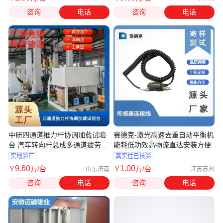
咨询
电话
咨询
电话
中研四通道推力杆协调加载试验
赛德克-激光高速去重自动平衡机
台 汽车转向杆总成多通道疲劳试
能耗低功效高物流直达安装方便
验机
实地验厂
真实性已核验
9
.60
1
.00
￥
万
/台
￥
万
/台
山东济南
江苏苏州
咨询
电话
咨询
电话