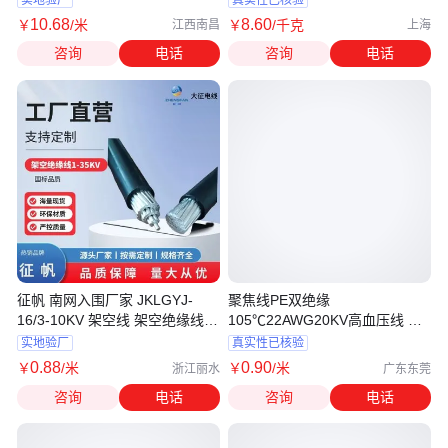
10
.68
8
.60
￥
/米
￥
/千克
江西南昌
上海
咨询
电话
咨询
电话
征帆 南网入围厂家 JKLGYJ-
聚焦线PE双绝缘
16/3-10KV 架空线 架空绝缘线
105℃22AWG20KV高血压线 颜
减少能量损耗
色规格齐全
实地验厂
真实性已核验
0
.88
0
.90
￥
/米
￥
/米
浙江丽水
广东东莞
咨询
电话
咨询
电话