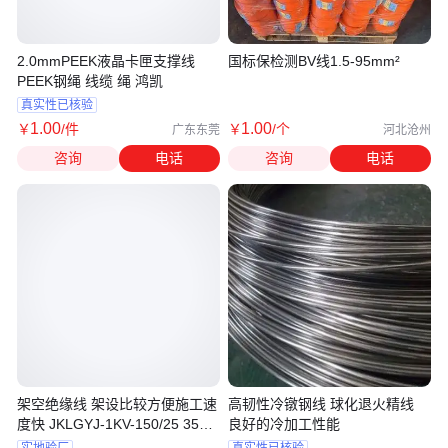
2.0mmPEEK液晶卡匣支撑线
国标保检测BV线1.5-95mm²
PEEK钢绳 线缆 绳 鸿凯
真实性已核验
1
.00
1
.00
￥
/件
￥
/个
广东东莞
河北沧州
咨询
电话
咨询
电话
架空绝缘线 架设比较方便施工速
高韧性冷镦钢线 球化退火精线
度快 JKLGYJ-1KV-150/25 35千
良好的冷加工性能
伏 大征
实地验厂
真实性已核验