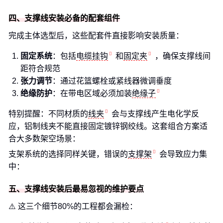
四、支撑线安装必备的配套组件
完成主体选型后，这些配套件直接影响安装质量：
固定系统
：包括
电缆挂钩
和
固定夹
，确保支撑线间
距符合规范
张力调节
：通过花篮螺栓或紧线器微调垂度
绝缘防护
：在带电区域必须加装
绝缘子
特别提醒：不同材质的
线夹
会与支撑线产生电化学反
应，铝制线夹不能直接固定镀锌钢绞线。这套组合方案适
合大多数架空场景：
支架系统的选择同样关键，错误的
支撑架
会导致应力集
中：
五、支撑线安装后最易忽视的维护要点
⚠️ 这三个细节80%的工程都会漏检：