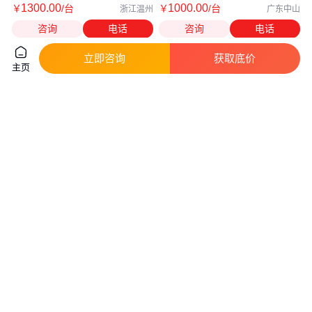
1300
.00
1000
.00
￥
/台
￥
/台
浙江温州
广东中山
咨询
电话
咨询
电话
立即咨询
获取底价
主页
电线电缆高速裁线机剪线机全自
钜海 刷线扭线机 绞刷线机搓线
动电脑裁线稳定可靠
绕线机绞线分线机
真实性已核验
真实性已核验
6
.00
950
.00
￥
万
/台
￥
/台
广东东莞
广东东莞
咨询
电话
咨询
电话