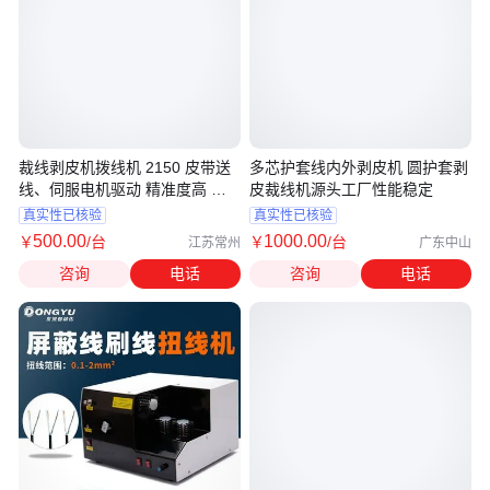
裁线剥皮机拨线机 2150 皮带送
多芯护套线内外剥皮机 圆护套剥
线、伺服电机驱动 精准度高 立
皮裁线机源头工厂性能稳定
荣机械
真实性已核验
真实性已核验
500
.00
1000
.00
￥
/台
￥
/台
江苏常州
广东中山
咨询
电话
咨询
电话