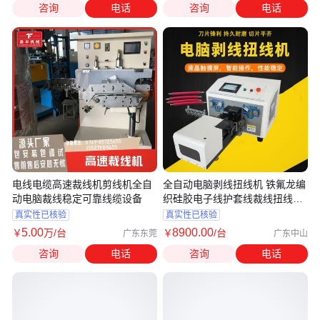
咨询
电话
咨询
电话
电线电缆高速裁线机剪线机全自
全自动电脑剥线扭线机 铁氟龙编
动电脑裁线稳定可靠线缆设备
织硅胶电子线护套线裁线扭线剥
皮机
真实性已核验
真实性已核验
5
.00
8900
.00
￥
万
/台
￥
/台
广东东莞
广东中山
咨询
电话
咨询
电话