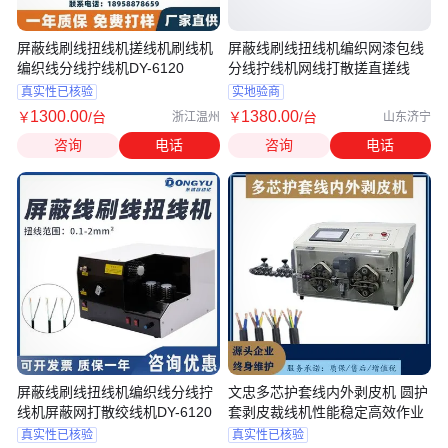
屏蔽线刷线扭线机搓线机刷线机
屏蔽线刷线扭线机编织网漆包线
编织线分线拧线机DY-6120
分线拧线机网线打散搓直搓线
真实性已核验
实地验商
1300
.00
1380
.00
￥
/台
￥
/台
浙江温州
山东济宁
咨询
电话
咨询
电话
屏蔽线刷线扭线机编织线分线拧
文忠多芯护套线内外剥皮机 圆护
线机屏蔽网打散绞线机DY-6120
套剥皮裁线机性能稳定高效作业
真实性已核验
真实性已核验