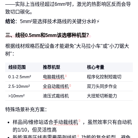
——实际上当线径超过6mm²时，激光的热影响区反而会导
致切口碳化。
结论
：5mm²是选择技术路线的关键分水岭⚡
三、线径0.5mm和5mm该选哪种机型？
根据线材规格匹配设备才能避免"大马拉小车"或"小刀锯大
树"：
线径范围
推荐机型
核心考量
0.1-2.5mm²
电脑裁线机
程序化控制短裁切
2.5-10mm²
全自动裁线机
双刀头同步作业
>10mm²
液压式裁线机
大扭矩切断能力
特殊场景补充方案：
样品间/维修站适合
手动裁线机
，虽然效率只有自动机
的1/10，但灵活性高
新能源高压线束需要带
剥线机
功能的复合机型，避免