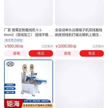
厂家 按需定制裁线机 0.1-
全自动单头沾锡端子机双线裁线
6mm2（双线加工） 送线平稳 立
剥皮扭线机打端沾锡机上锡压接
荣机械
机
真实性已核验
500
.00
1000
.00
￥
/台
￥
/台
江苏常州
江苏常州
咨询
电话
咨询
电话