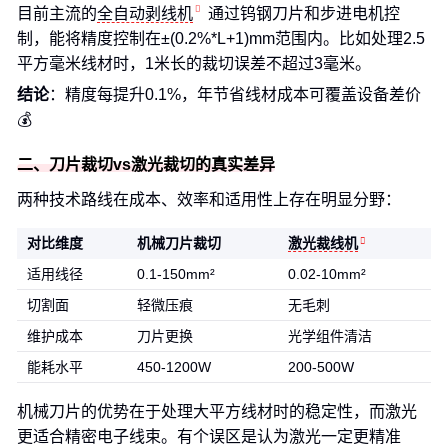
目前主流的
全自动剥线机
通过钨钢刀片和步进电机控
制，能将精度控制在±(0.2%*L+1)mm范围内。比如处理2.5
平方毫米线材时，1米长的裁切误差不超过3毫米。
结论
：精度每提升0.1%，年节省线材成本可覆盖设备差价
💰
二、刀片裁切vs激光裁切的真实差异
两种技术路线在成本、效率和适用性上存在明显分野：
对比维度
机械刀片裁切
激光裁线机
适用线径
0.1-150mm²
0.02-10mm²
切割面
轻微压痕
无毛刺
维护成本
刀片更换
光学组件清洁
能耗水平
450-1200W
200-500W
机械刀片的优势在于处理大平方线材时的稳定性，而激光
更适合精密电子线束。有个误区是认为激光一定更精准