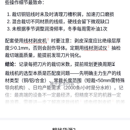
些操作细节最致命：
裁切铜铝线时未及时清理刀槽积屑，加速刃口磨损
混合裁切不同材质的线缆，硬线会留下微观缺口
未根据季节调整润滑频率，冬季每周需补油1次
配套使用
线材剥皮机
时要注意：剥皮深度应比绝缘层厚
度少0.1mm，否则会刮伤导体。定期用
线材测试仪
抽检
裁切端面质量，能提前发现刀片钝化。
结论
：记录每把刀片的裁切米数，提前规划更换周期⏳
裁线机的选型本质是匹配度问题——先明确主力生产的线
材类型（铜/铝/合金）、常裁长度范围（短裁<50mm需特殊
展开更多内容

导向机构）、日均产能需求（2000条/小时是分水岭）。记
住：最高端的设备不一定最经济，但精度不足的机器一定
最浪费。需要进一步了解
高速裁线机
或
电缆剥皮机
的差
异点，可以结合具体产线数据做测算。