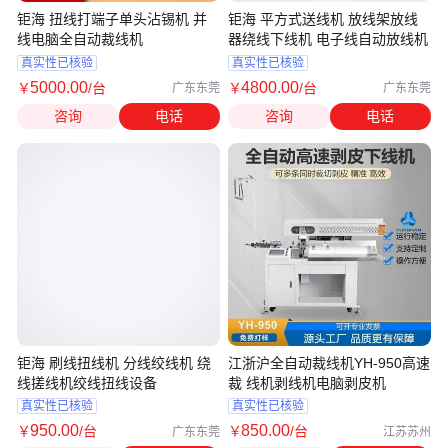
钜海 扭线打端子单头沾锡机 并
钜海 平方式送线机 放线架放线
线电脑全自动裁线机
器绕线下线机 电子线自动放线机
真实性已核验
真实性已核验
5000
.00
4800
.00
￥
/台
￥
/台
广东东莞
广东东莞
咨询
电话
咨询
电话
钜海 刷线扭线机 分线绞线机 绕
江浙沪全自动裁线机YH-950高速
线搓线机绞线扭线设备
裁 线机剥线机电脑剥皮机
真实性已核验
真实性已核验
950
.00
850
.00
￥
/台
￥
/台
广东东莞
江苏苏州