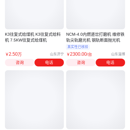
K3往复式给煤机 K3往复式给料
NCM-4.0内燃道岔打磨机 维修铁
机 7.5KW往复式给煤机
轨尖轨磨光机 钢轨断面抛光机
真实性已核验
2
.50
2300
.00
￥
万
￥
/台
山东济宁
山东淄博
咨询
电话
咨询
电话