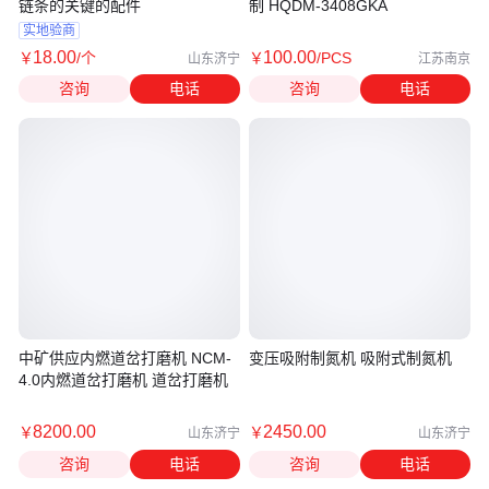
链条的关键的配件
制 HQDM-3408GKA
实地验商
18
.00
100
.00
￥
/个
￥
/PCS
山东济宁
江苏南京
咨询
电话
咨询
电话
中矿供应内燃道岔打磨机 NCM-
变压吸附制氮机 吸附式制氮机
4.0内燃道岔打磨机 道岔打磨机
8200
.00
2450
.00
￥
￥
山东济宁
山东济宁
咨询
电话
咨询
电话