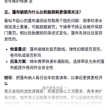
全年维护预算 💰
五、篷布破损为什么比轮胎损耗更值得关注？
看似不起心的篷布漏洞会导致两个隐形问题：雨季时渗水
增加渣土重量，可能超载被罚；干燥季节扬尘会被环保部
门重罚。相比轮胎磨损的渐进式变化，篷布失效往往是突
发性的。
检查重点
：篷布接缝处是否脱线、弹性扣眼是否变形、
卷帘轨道是否积灰
应急方案
：随车携带快速补漏胶贴，选择带反光条的篷
布能提升夜间作业安全性
结论
：把篷布纳入每日出车检查清单，比事后更换更经济
📝
展开更多内容

真正省钱的选型逻辑是：先锁定核心工况需求，再考虑扩
展功能。城市渣土运输重点看密封性，矿山运输优先保证
结构强度，而像
卡车工具箱
这类附件反而可以后期按需
加装。