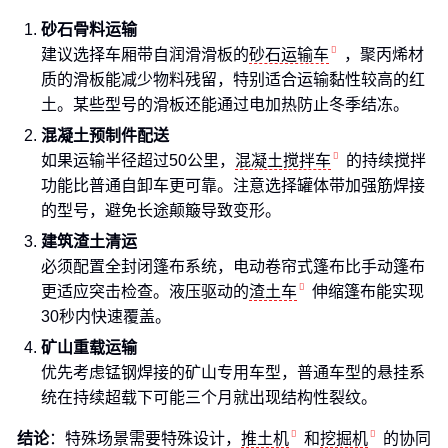
砂石骨料运输
建议选择车厢带自润滑滑板的
砂石运输车
，聚丙烯材
质的滑板能减少物料残留，特别适合运输黏性较高的红
土。某些型号的滑板还能通过电加热防止冬季结冻。
混凝土预制件配送
如果运输半径超过50公里，
混凝土搅拌车
的持续搅拌
功能比普通自卸车更可靠。注意选择罐体带加强筋焊接
的型号，避免长途颠簸导致变形。
建筑渣土清运
必须配置全封闭篷布系统，电动卷帘式篷布比手动篷布
更适应突击检查。液压驱动的
渣土车
伸缩篷布能实现
30秒内快速覆盖。
矿山重载运输
优先考虑锰钢焊接的矿山专用车型，普通车型的悬挂系
统在持续超载下可能三个月就出现结构性裂纹。
结论
：特殊场景需要特殊设计，
推土机
和
挖掘机
的协同