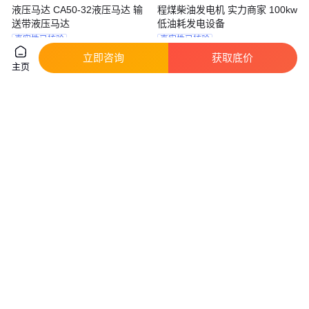
液压马达 CA50-32液压马达 输
程煤柴油发电机 实力商家 100kw
送带液压马达
低油耗发电设备
真实性已核验
真实性已核验
87
.00
9700
.00
￥
￥
/台
立即咨询
获取底价
河北石家庄
山东济宁
主页
咨询
电话
咨询
电话
凿岩机 内燃凿岩机 液压凿岩机
NCM道岔打磨机货源 钢轨打磨
YN27内燃凿岩机
机工作视频 内燃钢轨道岔打磨机
真实性已核验
真实性已核验
1200
.00
3600
.00
￥
￥
山东济宁
山东济宁