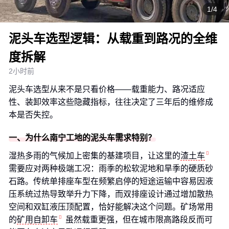
1/4
泥头车选型逻辑：从载重到路况的全维
度拆解
2小时前
泥头车选型从来不是只看价格——载重能力、路况适应
性、装卸效率这些隐藏指标，往往决定了三年后的维修成
本是否失控。
一、为什么南宁工地的泥头车需求特别？
湿热多雨的气候加上密集的基建项目，让这里的
渣土车
需要应对两种极端工况：雨季的松软泥地和旱季的硬质砂
石路。传统单排座车型在频繁启停的短途运输中容易因液
压系统过热导致举升力下降，而双排座设计通过增加散热
空间和双缸液压顶配置，恰好能解决这个问题。矿场常用
的
矿用自卸车
虽然载重更强，但在城市限高路段反而可