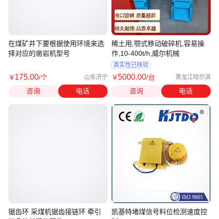
在煤矿井下要根据使用环境来选
稀土用,颚式移动破碎机,容易操
择对应的凿岩机型号
作,10-400t/h,威尔机械
真实性已核验
175
.00
5000
.00
￥
/个
￥
/台
山东济宁
黑龙江哈尔滨
咨询
电话
咨询
电话
锯齿环 采煤机锯齿接链环 牵引
凯基特堵煤信号料位检测速度控