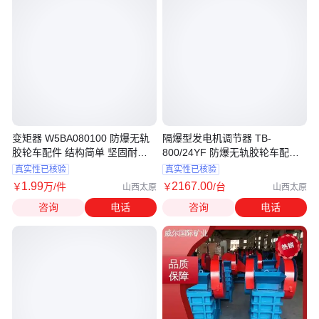
变矩器 W5BA080100 防爆无轨
隔爆型发电机调节器 TB-
胶轮车配件 结构简单 坚固耐用
800/24YF 防爆无轨胶轮车配件
做工精细
支持在线选购
真实性已核验
真实性已核验
1
.99
2167
.00
￥
万
/件
￥
/台
山西太原
山西太原
咨询
电话
咨询
电话