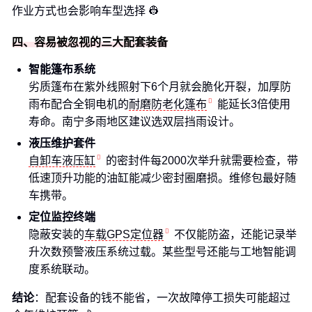
作业方式也会影响车型选择 👷
四、容易被忽视的三大配套装备
智能篷布系统
劣质篷布在紫外线照射下6个月就会脆化开裂，加厚防
雨布配合全铜电机的
耐磨防老化篷布
能延长3倍使用
寿命。南宁多雨地区建议选双层挡雨设计。
液压维护套件
自卸车液压缸
的密封件每2000次举升就需要检查，带
低速顶升功能的油缸能减少密封圈磨损。维修包最好随
车携带。
定位监控终端
隐蔽安装的
车载GPS定位器
不仅能防盗，还能记录举
升次数预警液压系统过载。某些型号还能与工地智能调
度系统联动。
结论
：配套设备的钱不能省，一次故障停工损失可能超过