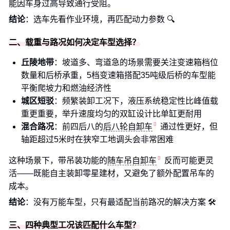
能因车身过高导致通行受阻。
结论
：选车先看作业环境，再匹配动力参数 🔍
二、载重与路况如何决定车型选择？
丘陵地带
：坡道多、弯道急的场景需要关注变速箱档位
数量和后桥承重，5档变速箱搭配35吨级后桥的车型能
平衡爬坡力和燃油经济性
城区短驳
：频繁装卸工况下，液压系统稳定性比峰值载
重更重要，举升速度均匀的双缸设计比单缸更耐用
混合路况
：前四后八的
后八轮自卸车
通过性更好，但
轴距超过5米时在狭窄工地调头会非常困难
这种场景下，带吊装功能的
随车吊自卸车
反而可能更灵
活——既能自主装卸零星建材，又避免了额外配置吊车的
成本。
结论
：没有万能车型，只有最适配当前路况的解决方案 🛠️
三、四种典型工况该匹配什么车型？