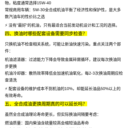
物，粘度通常选择15W-40
常规商用车辆
：
5W-30全合成机油
平衡了经济性和保护性，是大多
数汽油车的性价比之选
⚡ 没有"最好"的机油，只有最适合当前发动机设计和工况的选择。
四、换油时哪些配套设备需要同步检查？
只换机油不检查相关系统，可能让新油快速污染。重点关注两个部
件：
机油滤清器
：过滤能力下降会导致金属碎屑循环，建议每次换油同
步更换
机油冷却器
：散热效率降低会加速机油氧化，每2-3次换油周期应检
查清洗
⚡ 配套设备的维护成本不到机油的10%，却能延长油品50%以上的
有效寿命。
五、全合成油更换周期真的可以延长吗？
虽然全合成油理论寿命更长，但实际换油间隔要考虑：
燃油质量
：国内柴油含硫量较高会缩短油品寿命