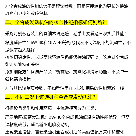
⚡ 全合成油的性能优势不是理论参数，而是直接转化为更长的换油
周期和更少的故障停机。
二、全合成发动机油的核心性能指标如何判断？
采购时别被包装上的营销术语迷惑，老手主要看这三项实质性能：
粘度适应性
：5W-30和15W-40等标号代表不同温度下的流动性，不
是数字越大越好
抗剪切稳定性
：长期高速运转后仍能保持油膜强度，这点对
全合成
柴油机油
特别关键
添加剂配方
：优质产品会平衡抗磨、抗氧化和清洁功能，不会单一
强化某项指标
⚡ 与其比较单项参数，不如看油品在长期使用后的性能衰减曲线。
三、不同工况下该选哪种全合成发动机油？
根据设备类型和使用环境，主流选择可分为三类：
严寒地区/精密发动机
：
0W-40全合成机油
低温启动性能优异，但高
温粘度较低，适合新型电喷发动机
重载柴油设备
：需要
柴油机全合成机油
的高碱值配方来中和硫化