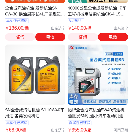
全合成汽油机油 发动机油SN
40000公里全合成发动机油 卡车
0W-30 换油周期长4L厂家现货可
工程机械用油柴机油CK-4 15W-
出口
40
真实性已核验
实地验厂
136
.00
140
.00
￥
/桶
￥
/桶
山东济宁
山东济宁
咨询
电话
咨询
电话
SN全合成汽油机油 SJ 10W40车
拓牌全合成汽机油5W40汽油机
用油 各类发动机油
油批发SN机油小汽车发动机油生
产厂家
真实性已核验
真实性已核验
68
.00
355
.00
￥
/桶
￥
/箱
山东济宁
河南郑州