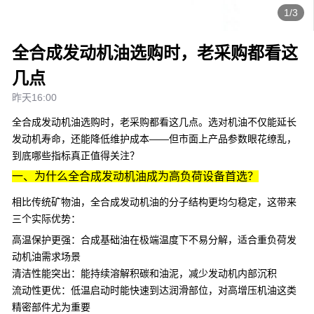
1/3
全合成发动机油选购时，老采购都看这
几点
昨天16:00
全合成发动机油选购时，老采购都看这几点。选对机油不仅能延长
发动机寿命，还能降低维护成本——但市面上产品参数眼花缭乱，
到底哪些指标真正值得关注？
一、为什么全合成发动机油成为高负荷设备首选？
相比传统矿物油，
全合成发动机油
的分子结构更均匀稳定，这带来
三个实际优势：
高温保护更强
：合成基础油在极端温度下不易分解，适合
重负荷发
动机油
需求场景
清洁性能突出
：能持续溶解积碳和油泥，减少发动机内部沉积
流动性更优
：低温启动时能快速到达润滑部位，对
高增压机油
这类
精密部件尤为重要