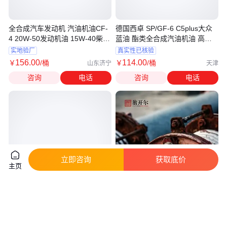
全合成汽车发动机 汽油机油CF-
德国西卓 SP/GF-6 C5plus大众
4 20W-50发动机油 15W-40柴油
蓝油 酯类全合成汽油机油 高档
机油
车用油
实地验厂
真实性已核验
156
.00
114
.00
￥
/桶
￥
/桶
山东济宁
天津
咨询
电话
咨询
电话
立即咨询
获取底价
主页
LF16015适配东风天锦康明斯发
汽车冷却液防锈剂 水性金属涂料
动机机滤机油滤芯
闪锈抑制剂 金属涂料缓蚀剂 翁
开尔
真实性已核验
真实性已核验