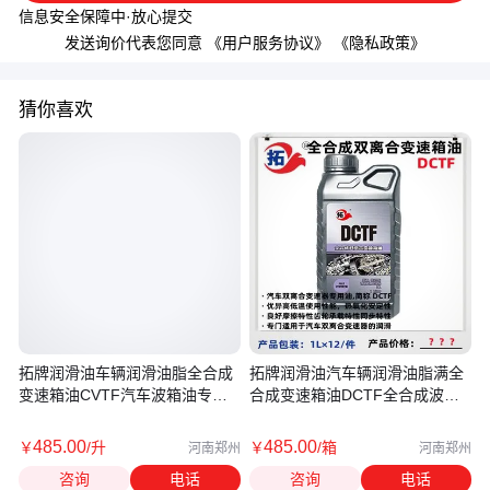
信息安全保障中·放心提交
发送询价代表您同意
《用户服务协议》
《隐私政策》
猜你喜欢
拓牌润滑油车辆润滑油脂全合成
拓牌润滑油汽车辆润滑油脂满全
变速箱油CVTF汽车波箱油专用
合成变速箱油DCTF全合成波箱
油厂家
油厂家
485
.00
485
.00
￥
/升
￥
/箱
河南郑州
河南郑州
咨询
电话
咨询
电话