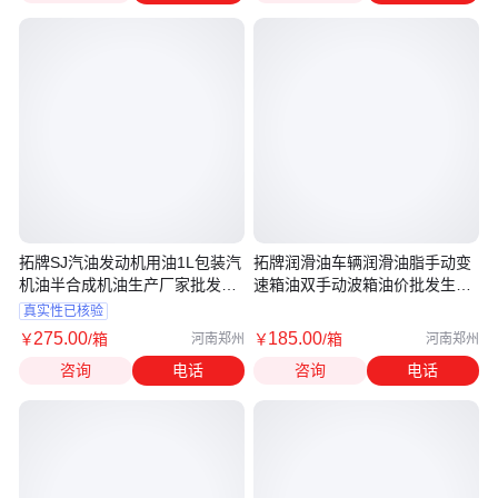
拓牌SJ汽油发动机用油1L包装汽
拓牌润滑油车辆润滑油脂手动变
机油半合成机油生产厂家批发直
速箱油双手动波箱油价批发生产
供价
厂家
真实性已核验
275
.00
185
.00
￥
/箱
￥
/箱
河南郑州
河南郑州
咨询
电话
咨询
电话