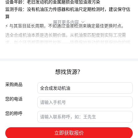
设备年龄
：老旧发动机的金属磨损会增加油液污染
监测手段
：没有
机油压力传感器
和
机油尺
定期检测时，建议保守估
算
展开更多内容

⚡ 与其盲目延长周期，不如通过油液检测来确定最佳更换时点。
选全合成机油本质是选长期价值。从
机油泵
匹配度到实际工况需
求，每个环节都需要理性权衡——毕竟保护发动机就是保护你的核
心生产力。
想找货源？
采购商品
您的电话
您的称呼
立即获取报价