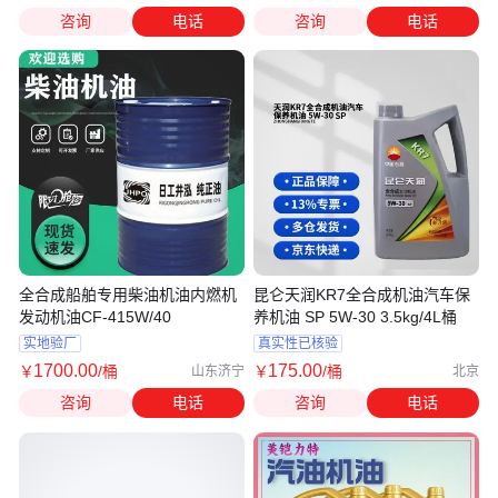
咨询
电话
咨询
电话
全合成船舶专用柴油机油内燃机
昆仑天润KR7全合成机油汽车保
发动机油CF-415W/40
养机油 SP 5W-30 3.5kg/4L桶
实地验厂
真实性已核验
1700
.00
175
.00
￥
/桶
￥
/桶
山东济宁
北京
咨询
电话
咨询
电话