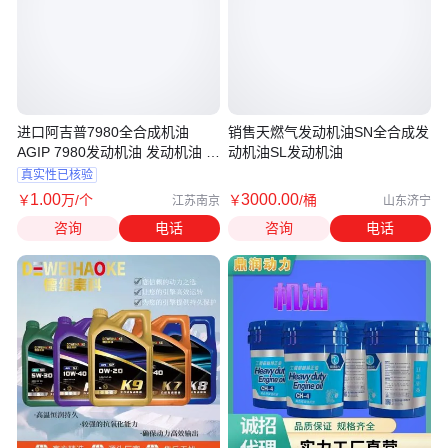
进口阿吉普7980全合成机油
销售天燃气发动机油SN全合成发
AGIP 7980发动机油 发动机油 原
动机油SL发动机油
装
真实性已核验
1
.00
3000
.00
￥
万
/个
￥
/桶
江苏南京
山东济宁
咨询
电话
咨询
电话