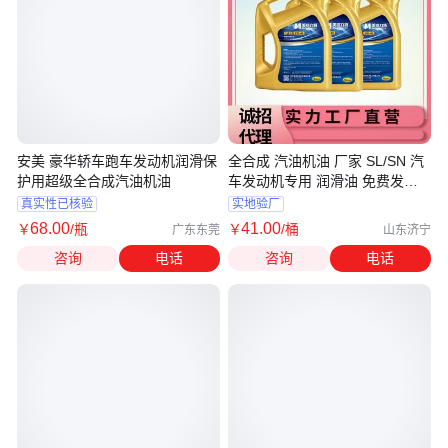
安美 豪华轿车跑车发动机润滑保
全合成 汽油机油 厂家 SL/SN 汽
护用超级全合成汽油机油
车发动机专用 润滑油 免费发样
可定制
真实性已核验
实地验厂
68
.00
41
.00
￥
/瓶
￥
/桶
广东东莞
山东济宁
咨询
电话
咨询
电话