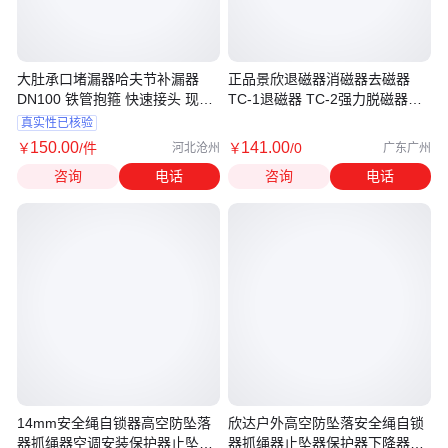
大肚承口堵漏器哈夫节补漏器
正品景欣退磁器消磁器去磁器
DN100 铁管抱箍 快速接头 现货
TC-1退磁器 TC-2强力脱磁器金
江成阀门
属机
真实性已核验
150
.00
141
.00
￥
/件
￥
/0
河北沧州
广东广州
咨询
电话
咨询
电话
14mm安全绳自锁器高空防坠落
欣达户外高空防坠落安全绳自锁
器抓绳器空调安装保护器止坠器
器抓绳器止坠器保护器下降器锁