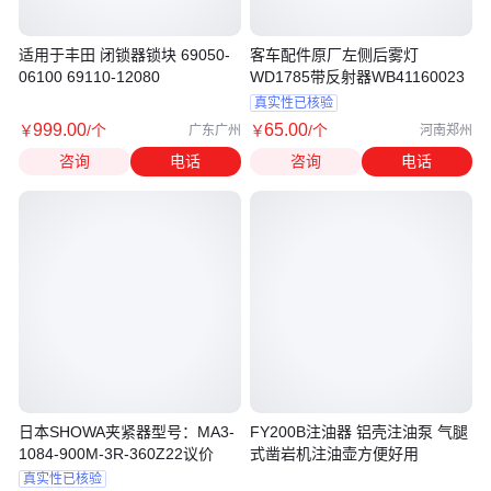
适用于丰田 闭锁器锁块 69050-
客车配件原厂左侧后雾灯
06100 69110-12080
WD1785带反射器WB41160023
真实性已核验
999
.00
65
.00
￥
/个
￥
/个
广东广州
河南郑州
咨询
电话
咨询
电话
日本SHOWA夹紧器型号：MA3-
FY200B注油器 铝壳注油泵 气腿
1084-900M-3R-360Z22议价
式凿岩机注油壶方便好用
真实性已核验