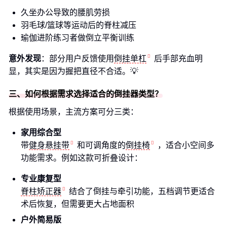
久坐办公导致的腰肌劳损
羽毛球/篮球等运动后的脊柱减压
瑜伽进阶练习者做倒立平衡训练
意外发现
：部分用户反馈使用
倒挂单杠
后手部充血明
显，其实是因为握把直径不合适。💡
三、如何根据需求选择适合的倒挂器类型？
根据使用场景，主流方案可分三类：
家用综合型
带
健身悬挂带
和可调角度的
倒挂椅
，适合小空间多
功能需求。例如这款可折叠设计：
专业康复型
脊柱矫正器
结合了倒挂与牵引功能，五档调节更适合
术后恢复，但需要更大占地面积
户外简易版