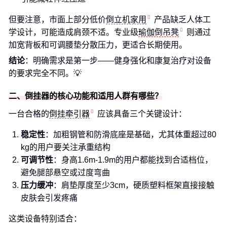
但要注意，市面上部分低价
倒立机家用
产品缺乏人体工
学设计，可能造成肩颈不适。专业级
瑜伽倒吊凳
则通过
加宽背板和可调腰垫分散压力，更适合长期使用。
结论
：明确需求是第一步——健身强化和康复治疗对设备
的要求完全不同。💡
二、倒挂器的核心功能和适用人群有哪些？
一台合格的
倒挂牵引器
应该具备三个关键设计：
稳定性
：加粗钢管和防滑底座是基础，尤其体重超过80
kg的用户要关注承重结构
可调节性
：身高1.6m-1.9m的用户都能找到合适档位，
避免腿部悬空或过度弯曲
压力缓冲
：肩垫厚度至少3cm，硬质塑料框架直接接触
皮肤会引发疼痛
这类设备特别适合：