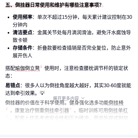
五、倒挂器日常使用和维护有哪些注意事项？
使用频率
：单次不超过15分钟，每天累计建议控制在30
分钟内
清洁要点
：金属关节处每月滴润滑油，避免汗水腐蚀导
致卡顿
存储条件
：折叠款要检查插销是否完全复位，防止意外
展开伤人
搭配
瑜伽倒立凳
使用时，注意检查腰枕调节杆的锁定状
态：
易错点
：很多人以为倒挂角度越大越好，其实30-60度就能
达到牵引效果。💡
展开更多内容

倒挂器的价值在于科学使用。健身强化选多功能
倒挂椅
，康复治疗侧重
倒挂牵引器
，临时训练可用
倒挂单杠
。配套上优先考虑安全性和压力缓冲，而非外观或附加
功能。