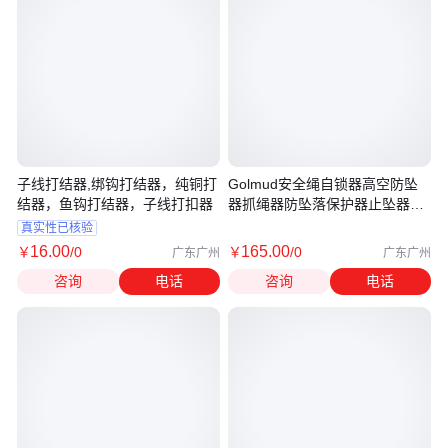
子线打结器,绑钩打结器，纯铜打
Golmud安全绳自锁器高空防坠
结器，鱼钩打结器，子线打扣器
器抓绳器防坠落保护器止坠器卡
锁器
真实性已核验
16
.00
165
.00
￥
/0
￥
/0
广东广州
广东广州
咨询
电话
咨询
电话