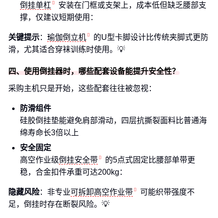
倒挂单杠
安装在门框或支架上，成本低但缺乏腰部支
撑，仅建议短期使用：
关键提示
：
瑜伽倒立机
的U型卡脚设计比传统夹脚式更防
滑，尤其适合穿袜训练时使用。💡
四、使用倒挂器时，哪些配套设备能提升安全性？
采购主机只是开始，这些配套往往被忽视：
防滑组件
硅胶倒挂垫能避免肩部滑动，四层抗撕裂面料比普通海
绵寿命长3倍以上
安全固定
高空作业级
倒挂安全带
的5点式固定比腰部单带更
稳，合金扣件承重可达200kg：
隐藏风险
：非专业
可拆卸高空作业带
可能织带强度不
足，倒挂时存在断裂风险。💡