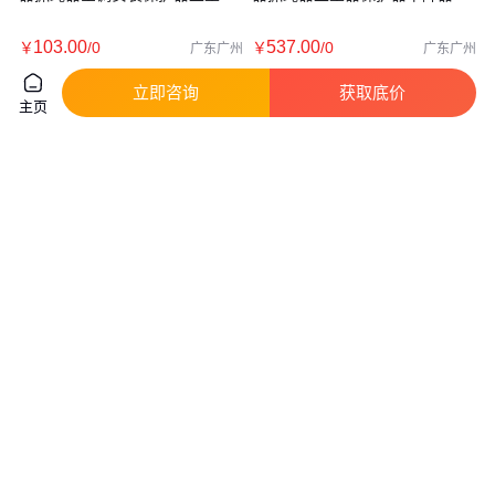
卡锁器
绳器
103
.00
537
.00
￥
/0
￥
/0
广东广州
广东广州
咨询
电话
咨询
电话
立即咨询
获取底价
主页
手提退磁器 DF-TB60手持退磁器
直管哈夫节 管道抢修彩镀 加长
便携式退磁器 脱磁器
堵漏器 货源充足 江成阀门
真实性已核验
340
.00
125
.00
￥
/0
￥
/件
广东广州
河北沧州
咨询
电话
咨询
电话