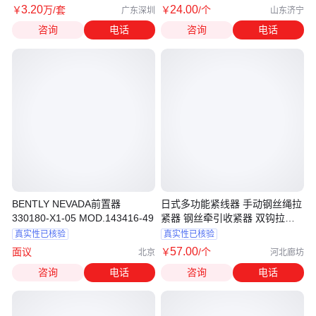
3
.20
24
.00
￥
万
/套
￥
/个
广东深圳
山东济宁
咨询
电话
咨询
电话
BENTLY NEVADA前置器
日式多功能紧线器 手动钢丝绳拉
330180-X1-05 MOD.143416-49
紧器 钢丝牵引收紧器 双钩拉线
器
真实性已核验
真实性已核验
57
.00
面议
￥
/个
北京
河北廊坊
咨询
电话
咨询
电话