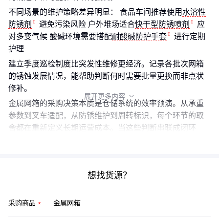
不同场景的维护策略差异明显： 食品车间推荐使用
水溶性
防锈剂
避免污染风险 户外堆场适合
快干型防锈喷剂
应
对多变气候 酸碱环境需要搭配
耐酸碱防护手套
进行定期
护理
建立季度巡检制度比突发性维修更经济。记录各批次网箱
的锈蚀发展情况，能帮助判断何时需要批量更换而非点状
修补。
展开更多内容

金属网箱的采购决策本质是仓储系统的效率预演。从承重
参数到叉车适配，从防锈维护到周转标识，每个环节的取
舍都在重新定义长期运营成本。当这些判断串联成闭环
时，单个设备的选型就升级为物流效能的系统优化。
想找货源？
采购商品