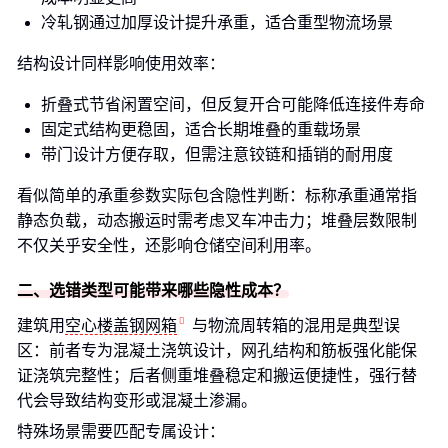
冷轧钢通过加厚设计提升承重，适合重型物流场景
结构设计同样影响使用效率：
折叠式节省闲置空间，但反复开合可能降低连接件寿命
固定式结构更稳固，适合长期堆叠的重载场景
带门设计方便存取，但需注意铰链和插销的耐用度
看似简单的承重参数实际包含隐性判断：标称承重通常指
静态负载，动态搬运时需考虑叉车冲击力；堆叠层数限制
不仅关乎安全性，还影响仓储空间利用率。
二、选错类型可能带来哪些隐性成本？
建筑用
空心楼盖钢网箱
与物流周转箱的混用是典型误
区：前者专为混凝土浇筑设计，网孔结构和筋板强化能保
证浇筑完整性；后者侧重堆叠稳定和搬运便捷性，强行替
代会导致结构变形或混凝土渗漏。
特殊场景需要匹配专属设计：