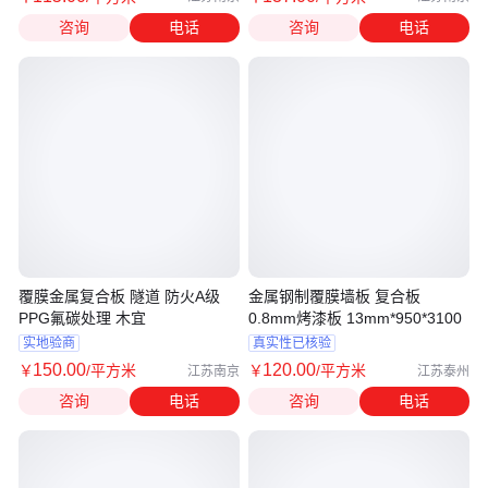
咨询
电话
咨询
电话
覆膜金属复合板 隧道 防火A级
金属钢制覆膜墙板 复合板
PPG氟碳处理 木宜
0.8mm烤漆板 13mm*950*3100
实地验商
真实性已核验
150
.00
120
.00
￥
/平方米
￥
/平方米
江苏南京
江苏泰州
咨询
电话
咨询
电话