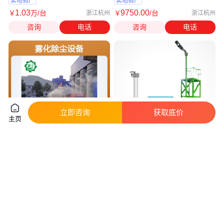
实地验厂
实地验厂
1
.03
9750
.00
￥
万
/台
￥
/台
浙江杭州
浙江杭州
咨询
电话
咨询
电话
立即咨询
获取底价
主页
全自动高压微雾降尘系统 工业厂
四川攀枝花 旋转雾桩高压微雾喷
房加湿器 车间除尘雾化设备
淋 高压一机多拖 阿鲁科尔沁旗
实地验厂
1
.09
780
.00
￥
万
/台
￥
/套
浙江杭州
四川攀枝花
咨询
电话
咨询
电话