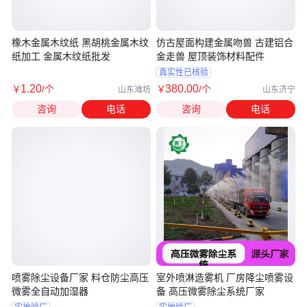
橡木金属木纹纸 黑胡桃金属木纹
仿古屋面构建金属吻兽 古建铝合
纸加工 金属木纹纸批发
金走兽 屋顶装饰材料配件
真实性已核验
1
.20
380
.00
￥
/个
￥
/个
山东潍坊
山东济宁
咨询
电话
咨询
电话
喷雾除尘设备厂家 料仓防尘高压
室外喷淋造雾机 厂房降尘喷雾设
微雾全自动加湿器
备 高压微雾除尘系统厂家