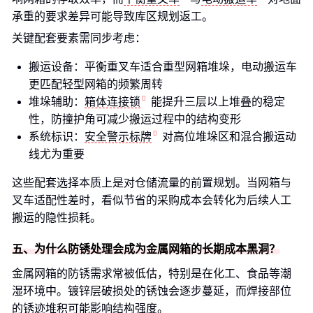
承重的要求差异可能导致库区规划返工。
关键配套要素需同步考虑：
搬运设备：平衡重叉车适合重型网箱堆垛，电动搬运车
更匹配轻型网箱的频繁周转
堆垛辅助：
箱体连接锁
能提升三层以上堆叠的稳定
性，防撞护角可减少搬运过程中的结构变形
系统标识：
安全警示标牌
对高位堆垛区和混合搬运动
线尤为重要
这些配套选择本质上是对仓储流量的前置规划。当网箱与
叉车适配性差时，看似节省的采购成本会转化为后续人工
搬运的隐性损耗。
五、为什么防锈处理会成为金属网箱的长期成本黑洞？
金属网箱的防锈需求常被低估，特别是在化工、食品等潮
湿环境中。镀锌层破损处的锈蚀会逐步蔓延，而焊接部位
的锈迹堆积可能影响结构强度。