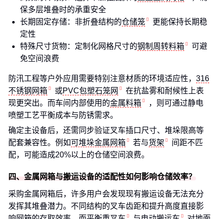
保多层堆叠时的承重安全
长期固定存储：非折叠结构的
仓储笼
更能保持长期稳
定性
特殊尺寸货物：定制化网格尺寸的
钢制周转料箱
可避
免空间浪费
防汛工程等户外应用需要特别注意材质的环境适应性，
316
不锈钢网箱
或
PVC包塑石笼网
在抗盐雾和耐候性上表
现更突出。而车间内部使用的
金属料箱
，则可通过静电
喷塑工艺平衡成本与防锈需求。
确定主设备后，还需同步验证叉车插口尺寸、堆垛限高等
配套兼容性。例如
可堆垛金属网箱
若与
货架
间距不匹
配，可能造成20%以上的仓储空间浪费。
四、金属网箱与搬运设备的适配性如何影响仓储效率？
采购金属网箱后，许多用户会发现现有搬运设备无法充分
发挥其堆叠潜力。不同结构的叉车齿距和提升高度直接影
响网箱的存取效率，而
平衡重叉车
与
电动搬运车
对地面