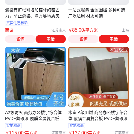
囊袋有扩张可增加锚杆的锚固
一站式服务 金属围挡 多种可选
力，防止滑坡、塌方等地质灾害
广泛适用 材质可选
的发生
真实性已核验
85
.00
面议
￥
/平方米
江苏南京
上海
咨询
电话
咨询
电话
A2级防火 商务办公楼宇综合体
木宜 A级阻燃 商务办公楼宇综合
PVDF氟碳漆 覆膜金属复合板 木
体 覆膜金属复合板 PVDF氟碳漆
宜
实地验商
实地验商
115
.00
137
.00
￥
/平方米
￥
/平方米
江苏南京
江苏南京