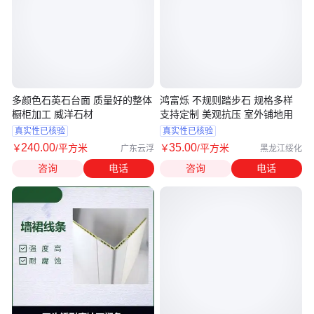
多颜色石英石台面 质量好的整体
鸿富烁 不规则踏步石 规格多样
橱柜加工 威洋石材
支持定制 美观抗压 室外铺地用
真实性已核验
真实性已核验
240
.00
35
.00
￥
/平方米
￥
/平方米
广东云浮
黑龙江绥化
咨询
电话
咨询
电话