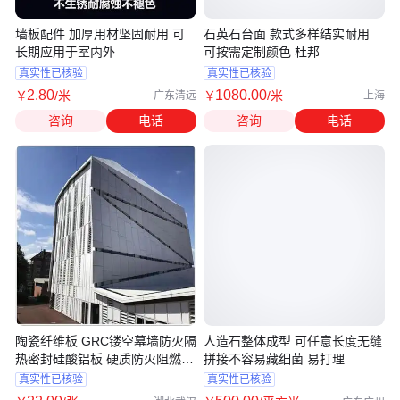
墙板配件 加厚用材坚固耐用 可
石英石台面 款式多样结实耐用
长期应用于室内外
可按需定制颜色 杜邦
真实性已核验
真实性已核验
2
.80
1080
.00
￥
/米
￥
/米
广东清远
上海
咨询
电话
咨询
电话
陶瓷纤维板 GRC镂空幕墙防火隔
人造石整体成型 可任意长度无缝
热密封硅酸铝板 硬质防火阻燃成
拼接不容易藏细菌 易打理
型防火板
真实性已核验
真实性已核验