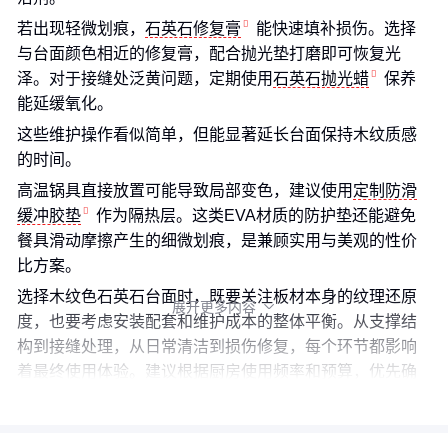
若出现轻微划痕，
石英石修复膏
能快速填补损伤。选择
与台面颜色相近的修复膏，配合抛光垫打磨即可恢复光
泽。对于接缝处泛黄问题，定期使用
石英石抛光蜡
保养
能延缓氧化。
这些维护操作看似简单，但能显著延长台面保持木纹质感
的时间。
高温锅具直接放置可能导致局部变色，建议使用
定制防滑
缓冲胶垫
作为隔热层。这类EVA材质的防护垫还能避免
餐具滑动摩擦产生的细微划痕，是兼顾实用与美观的性价
比方案。
选择木纹色石英石台面时，既要关注板材本身的纹理还原
展开更多内容

度，也要考虑安装配套和维护成本的整体平衡。从支撑结
构到接缝处理，从日常清洁到损伤修复，每个环节都影响
着最终使用体验。建议根据厨房使用频率和预算，优先确
保关键节点的配置合理性。