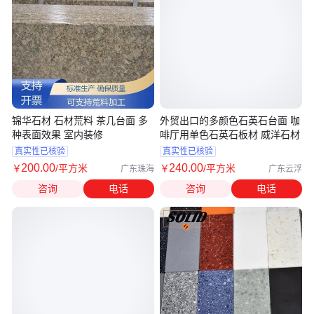
锦华石材 石材荒料 茶几台面 多
外贸出口的多颜色石英石台面 咖
种表面效果 室内装修
啡厅用单色石英石板材 威洋石材
真实性已核验
真实性已核验
200
.00
240
.00
￥
/平方米
￥
/平方米
广东珠海
广东云浮
咨询
电话
咨询
电话