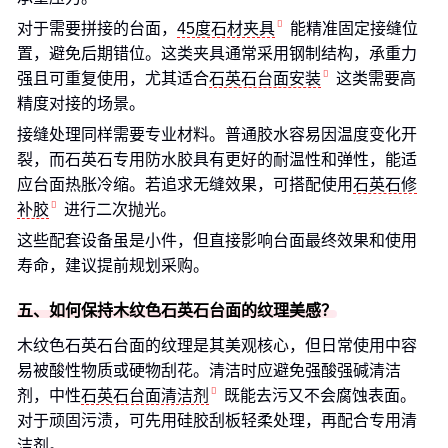
对于需要拼接的台面，
45度石材夹具
能精准固定接缝位
置，避免后期错位。这类夹具通常采用钢制结构，承重力
强且可重复使用，尤其适合
石英石台面安装
这类需要高
精度对接的场景。
接缝处理同样需要专业材料。普通胶水容易因温度变化开
裂，而石英石专用防水胶具有更好的耐温性和弹性，能适
应台面热胀冷缩。若追求无缝效果，可搭配使用
石英石修
补胶
进行二次抛光。
这些配套设备虽是小件，但直接影响台面最终效果和使用
寿命，建议提前规划采购。
五、如何保持木纹色石英石台面的纹理美感？
木纹色石英石台面的纹理是其美观核心，但日常使用中容
易被酸性物质或硬物刮花。清洁时应避免强酸强碱清洁
剂，中性
石英石台面清洁剂
既能去污又不会腐蚀表面。
对于顽固污渍，可先用硅胶刮板轻柔处理，再配合专用清
洁剂。