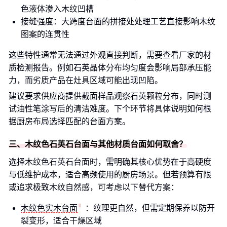
色液体渗入木纹凹槽
接缝强度：大跨度台面的拼接处处理工艺直接影响木纹
图案的连贯性
这些特性通常无法通过外观直接判断，需要查看厂家的材
质检测报告。例如石英晶体分布均匀度会影响局部承压能
力，而劣质产品在灶具区域可能出现凹陷。
建议要求供应商提供截面样品观察石英颗粒分布，同时测
试油性笔涂写后的清洁难度。下个环节将具体说明如何根
据厨房布局选择匹配的台面方案。
三、木纹色石英石台面与其他材质台面如何取舍？
选择木纹色石英石台面时，需明确其核心优势在于高硬度
与低维护成本，适合高频使用的厨房场景。但若预算有限
或追求极致木纹自然感，可考虑以下替代方案：
木纹色实木台面
：纹理更自然，但需定期保养以防开
裂变形，适合干燥区域