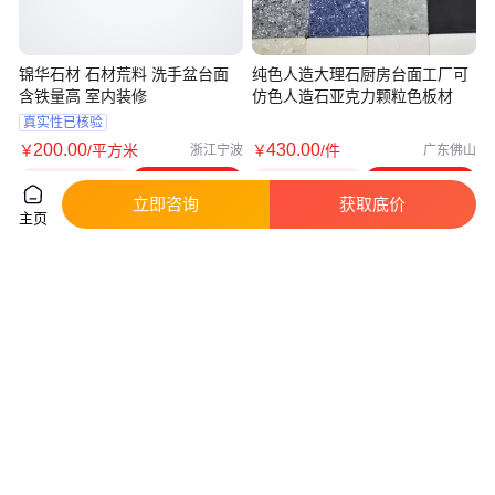
锦华石材 石材荒料 洗手盆台面
纯色人造大理石厨房台面工厂可
含铁量高 室内装修
仿色人造石亚克力颗粒色板材
真实性已核验
200
.00
430
.00
￥
/平方米
￥
/件
浙江宁波
广东佛山
咨询
电话
咨询
电话
立即咨询
获取底价
主页
天然花岗岩 茶几台面 种类多样
工程批发精装修公寓人造石台面
精度稳定 锦华石材
写字楼大厦茶水间石英石茶水柜