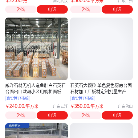
22
.00
500
.00
￥
/张
￥
/平方米
湖北武汉
广东广州
咨询
电话
咨询
电话
威洋石材无机人造鱼肚白石英石
石英石大颗粒 单色复色厨房台面
台面出口欧洲小区用橱柜面板定
石材加工厂板材定制批量生产
制
真实性已核验
真实性已核验
240
.00
350
.00
￥
/平方米
￥
/平方米
广东云浮
广东佛山
咨询
电话
咨询
电话