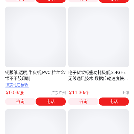
铜版纸,透明,牛皮纸,PVC,拉丝金/
电子货架标签功耗极低,2.4GHz
银不干胶印刷
无线通讯技术,数据传输速度快而
准确
真实性已核验
0
.03
11
.30
￥
/张
￥
/个
广东广州
上海
咨询
电话
咨询
电话