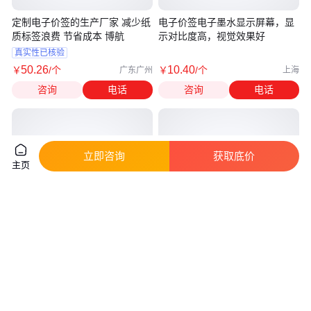
定制电子价签的生产厂家 减少纸
电子价签电子墨水显示屏幕，显
质标签浪费 节省成本 博航
示对比度高，视觉效果好
真实性已核验
50
.26
10
.40
￥
/个
￥
/个
广东广州
上海
咨询
电话
咨询
电话
立即咨询
获取底价
主页
汉华轩致力于酒店标识牌 金属标
电子铅封标签 ZJ-19E 可定制 水
牌 LED指示牌 发光导示设计定制
电/燃气仪表/衡器流量计等适用
真实性已核验
1200
.00
0
.10
￥
/平方米
￥
/件
北京
上海