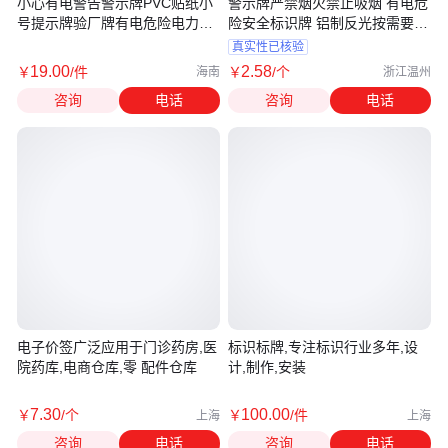
小心有电警告警示牌PVC贴纸小
警示牌严禁烟火禁止吸烟 有电危
号提示牌验厂牌有电危险电力安
险安全标识牌 铝制反光按需要定
全当
制
真实性已核验
19
.00
2
.58
￥
/件
￥
/个
海南
浙江温州
咨询
电话
咨询
电话
电子价签广泛应用于门诊药房,医
标识标牌,专注标识行业多年,设
院药库,电商仓库,零 配件仓库
计,制作,安装
7
.30
100
.00
￥
/个
￥
/件
上海
上海
咨询
电话
咨询
电话