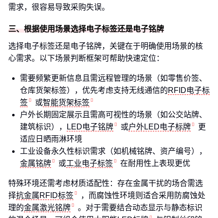
需求，很容易导致采购失误。
三、根据使用场景选择电子标签还是电子铭牌
选择电子标签还是电子铭牌，关键在于明确使用场景的核
心需求。以下场景判断框架可帮助快速定位：
需要频繁更新信息且需远程管理的场景（如零售价签、
仓库货架标签），优先考虑支持无线通信的
RFID电子标
签
或
智能货架标签
户外长期固定展示且需高可视性的场景（如公交站牌、
建筑标识），
LED电子铭牌
或
户外LED电子标牌
更
适应日晒雨淋环境
工业设备永久性标识需求（如机械铭牌、资产编号），
金属铭牌
或
工业电子标签
在耐用性上表现更优
特殊环境还需考虑材质适配性：存在金属干扰的场合需选
择
抗金属RFID标签
，而腐蚀性环境则适合采用防腐蚀处
理的
金属激光铭牌
。对于需要结合动态显示与静态标识