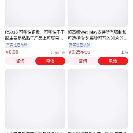
RS016 可移性铜板，可移性不干
超高频Wet inlay支持所有强制和
胶主要是粘贴于产品上可容易撕
可选择命令,每秒可写入30片的编
下,而不残留胶水于产品上,贴上
码
真实性已核验
真实性已核验
去不会起翘，不起泡，容易撕
0
.06
0
.25
￥
￥
/PCS
广东广州
上海
咨询
电话
咨询
电话