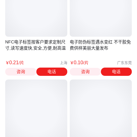
NFC电子标签按客户要求定制尺
电子防伪标签遇水变红 不干胶免
寸,读写速度快,安全,方便,耐高温
费供样美丽大量发布
0
.21
0
.10
￥
/片
￥
/片
上海
广东东莞
咨询
电话
咨询
电话