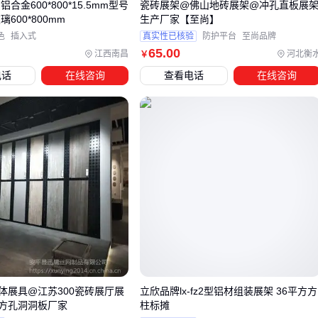
合金600*800*15.5mm型号
瓷砖展架@佛山地砖展架@冲孔直板展
600*800mm
生产厂家【至尚】
选购150*90展架后，很多用户会发现实际展示效果与预期存在
色
插入式
真实性已核验
防护平台
至尚品牌
差距，这往往源于忽略了配件的协同匹配。主架结构再稳固，
65
.00
江西南昌
河北衡
￥
若底座承重不足或画面固定方式不当，仍会导致晃动、倾斜甚
电话
在线咨询
查看电话
在线咨询
至倒塌风险。
关键配件需根据使用场景专项匹配：户外展示需考虑防风绳和
加重底座；高频拆装的促销场景则要关注弹簧挂钩等快拆配件
的耐用性。
画面材质的选择同样影响整体效果：
短期活动可用轻质PP背胶海报，成本低且更换便捷
长期展示建议搭配覆膜画面，抗紫外线且不易褪色
需防水的场景可配合
亚克力展示架防水罩
使用
忽视配件兼容性可能引发二次采购成本。例如门型展架若误购
体展具@江苏300瓷砖展厅展
立欣品牌lx-fz2型铝材组装展架 36平方方
X型展架专用套袋，会导致安装困难。建议首次采购时向供应
方孔洞洞板厂家
柱标摊
商确认配件适配清单，避免因小配件耽误整体使用效果。