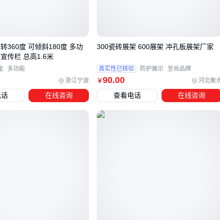
合
X型折叠款收纳体积更小，但展开后抗风能力相对较弱
促销型通常强化了便携性，牺牲了部分承重上限
转360度 可倾斜180度 多功
300瓷砖展架 600展架 冲孔板展架厂家
这些差异在空旷展厅和狭窄过道等不同环境中会被放大。选择
宣传栏 总高1.6米
前需要预估实际使用场景中的主要风险因素。
金
多功能
真实性已核验
防护展示
至尚品牌
90
.00
结构差异也导致安装复杂度不同。频繁拆卸的临时活动点，应
浙江宁波
河北衡
￥
该优先考虑无需工具就能快速组装的类型。
电话
在线咨询
查看电话
在线咨询
三、150*90展架与替代方案如何根据场景分流选择？
当标准尺寸的150*90展架无法完全满足需求时，相邻替代方案
的选择需要重点考虑三个核心维度：展示稳定性、部署灵活性
和信息承载量。
易拉宝
在需要频繁更换内容的快闪活动中表
现更优，而LED屏则适合需要动态展示的高端场景。
对于常规展架方案，结构差异直接影响使用效果：
门型展架
：适合需要双面展示的通道位置，但运输体积较