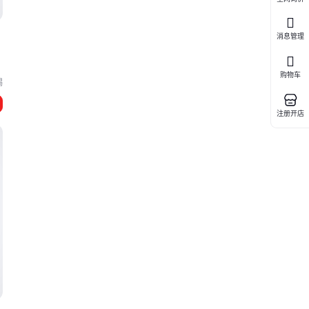
版
消息管理
购物车
锡
注册开店