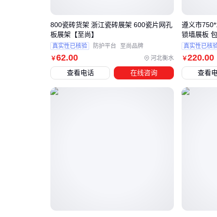
800瓷砖货架 浙江瓷砖展架 600瓷片网孔
遵义市750
板展架【至尚】
锁墙展板 
真实性已核验
防护平台
至尚品牌
真实性已核
62
.00
220
.00
河北衡水
￥
￥
查看电话
在线咨询
查看