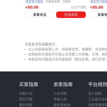
真实性已核验
内部无支柱
刀刮布
真实性已核
60
.00
85
.00
辽宁沈阳
￥
￥
查看电话
在线咨询
查看
百度爱采购温馨提示：
以上内容来自第三方，内容真实性、准确性、合法性
未经权利方授权许可禁止任何第三方转载、引用，权
如有任何问题请点击页面底部『建议反馈』进行反馈
买家指南
卖家指南
平台规
功能介绍
入驻流程
准入规则
常见问题
申请入驻
工业品行业
服务条款
服务商查询
违规管理规