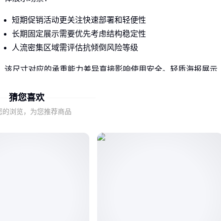
短期促销活动更关注快速部署和轻便性
长期固定展示需要优先考虑结构稳定性
人流密集区域需评估抗倾倒风险等级
该尺寸对应的承重能力差异直接影响使用安全。轻质海报展示
与重型样品陈列对支架强度的要求完全不同，但参数表往往只
猜您喜欢
标注标准值。
您的浏览，为您推荐商品
理解核心参数与实际效用的关联，才能避免采购时被表面规格
误导。接下来我们将解析不同结构类型如何影响这些关键性
能。
二、门型/X型/促销展架的结构性能对比
相同尺寸下，不同结构设计的展架呈现完全不同的使用特性：
门型结构侧向稳定性更好，适合需要长期保持画面平整的场