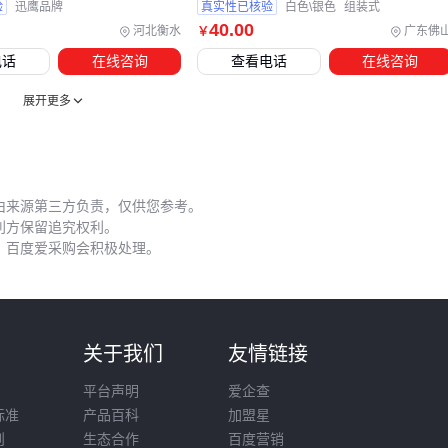
验
迅鹰品牌
真实性已核验
白色\银色
组装式
40
.00
河北衡水
广东佛
￥
五、容易被忽略的展架部署细节有哪些？
电话
在线咨询
查看电话
在线咨询
运输安装环节的疏漏常导致展架早期损坏。折叠状态的展架运
展开更多
输时应使用
展架套袋
避免刮伤，组装前需检查所有连接部位
是否到位。地面平整度不足时，可通过
展架防滑垫
调节平
衡，比强行拧紧螺丝更能延长使用寿命。
实际部署时建议：
由来源第三方负责，仅供您参考。
利方保留追究权利。
先空载测试稳定性，再挂装画面
，百度爱采购会积极处理。
迎风面展示需成组布置，相互形成风阻屏障
定期检查螺丝松紧度，特别是
可拆装展示架
收纳时清洁关节部位，避免积灰影响下次使用
则
关于我们
友情链接
对于需要长期摆放的展架，可考虑
定制热弯有机玻璃罩
保护
平台声明
爱企查
画面。这类防护罩既能保持展示清晰度，又能避免日常清洁造
标准
产品百科
加盟星
成的画面磨损，特别适合高端商品展示场景。
则
生态合作
百度营销