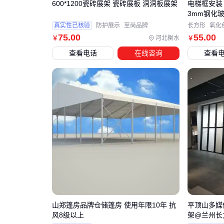
600*1200瓷砖展架 瓷砖展板 洞洞板展架
电梯框安装 铝
3mm钢化玻璃
真实性已核验
防护展示
至尚品牌
长方形
氧化
75
.00
55
.00
河北衡水
￥
￥
查看电话
在线咨询
查看
山郑篷房品牌仓储篷房 使用年限10年 抗
平顶山多媒
风8级以上
架@兰州长