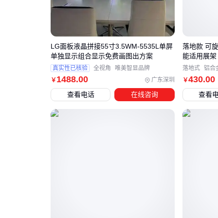
LG面板液晶拼接55寸3.5WM-5535L单屏
落地款 可旋
单独显示组合显示免费画图出方案
能适用展架 
真实性已核验
全视角
唯美智显品牌
落地式
铝合
1488
.00
430
.00
广东深圳
￥
￥
查看电话
在线咨询
查看