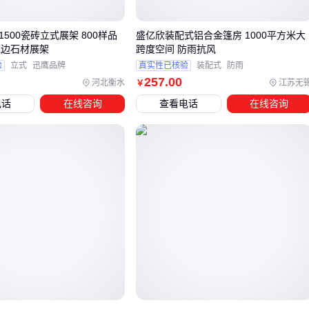
大
*1500瓷砖立式展架 800样品
盛亿欣装配式铝合金篷房 1000平方米大
X型展架：部署最快速，但户外使用时需选择防风注水底座
包边石材展架
跨度空间 防雨抗风
本
验
立式
迅鹰品牌
真实性已核验
装配式
防雨
折叠展架
：平衡了便携性和稳定性，适合多地巡展需求
257
.00
河北衡水
江苏无
￥
电话
在线咨询
查看电话
在线咨询
特殊场景需要突破尺寸限制时，相邻方案的选择逻辑更值得关
注。例如
桁架
系统适合超大空间的主视觉搭建，而可拼接的
广告灯箱
则能实现无缝延展画面。这些方案虽然超出标准尺
寸范畴，但在品牌形象要求严格的活动中往往能创造更专业的
展示效果。
最终决策应当回归展示的核心目标：短期促销活动可以牺牲部
分稳定性换取部署速度，而长期固定的品牌专区则需要优先考
虑抗磨损性能和配件更换便利性。这自然引出了对底座、连接
件等配套组件的深度考量。
四、为什么展架配件选错会让主架效果大打折扣？