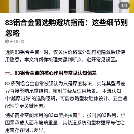
1/4
83铝合金窗选购避坑指南：这些细节别
忽略
昨天16:00
选购
83铝合金窗
时，仅关注价格或外观可能隐藏后续使
用隐患，本文将帮你梳理关键判断点，避开常见误区。
一、83铝合金窗的核心作用与常见认知偏差
83系列铝合金窗常被误认为只是厚度标识，实际其型号差
异直接影响承重结构、密封等级及适用场景。 主流认知
中‘越厚越好’的选购逻辑，可能忽略型材腔体设计、五金适
配性等更关键因素。
例如商业空间常用的
83重型提拉窗
，虽同属83系列，但
因需承载大面积玻璃重量，其轨道系统和型材壁厚与住宅
用窗存在明显差异。