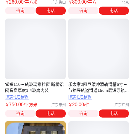
260
.00
800
.00
￥
/平方米
￥
/平方
广东佛山
北京
咨询
电话
咨询
电话
堂福110三轨玻璃推拉窗 断桥铝
乐太家2阻尼缓冲滑轨滑槽6寸三
隔音窗厚度1.4玻扇内装
节抽屉轨道滑道15cm最短导轨8
超长3
真实性已核验
真实性已核验
750
.00
20
.00
￥
/平方米
￥
/件
广东惠州
广东广州
咨询
电话
咨询
电话