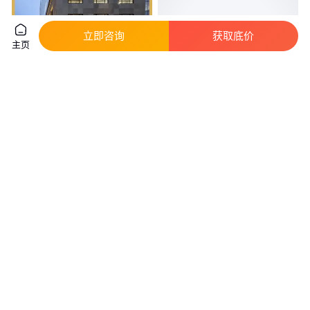
立即咨询
获取底价
主页
重 庆80\90系列铝合金窗价 格优
临时 316不锈钢合页38*76*4 六
质材料隔音好双层铝合 金窗坚固
孔铰链 加厚72/102/107*38门活
耐用
页
真实性已核验
380
.00
20
.00
￥
/平方米
￥
/套
重庆
广东肇庆
咨询
电话
咨询
电话