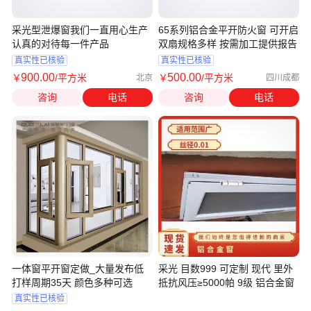
采光型泄爆窗我们一直用心生产
65系列铝合金平开防火窗 可开启
认真的对待每一件产品
双扇规格多样 按需加工提供报告
真实性已核验
真实性已核验
900
.00
500
.00
￥
/平方米
￥
/平方米
北京
四川成都
咨询
电话
咨询
电话
一体窗平开窗定做_大量发布低
采光 目数999 可定制 现代 里外
打样周期35天 颜色多种可选
抵抗风压≥5000帕 9级 铝合金窗
真实性已核验