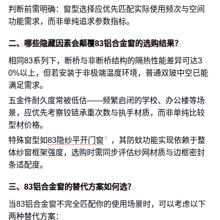
判断前需明确：窗型选择应优先匹配实际使用频次与空间
功能需求，而非单纯追求参数指标。
二、哪些隐藏因素会颠覆83铝合金窗的选购结果？
相同83系列下，断桥与非断桥结构的隔热性能差异可达3
0%以上，但若安装于非极端温度环境，普通双玻中空已能
满足需求。
五金件耐久度常被低估——频繁启闭的学校、办公楼等场
景，应优先考察铰链承重次数与执手材质，而非单纯比较
型材价格。
特殊窗型如
83隐纱平开门窗
，其防蚊功能实现依赖于整
体纱窗框架强度，选购时需同步评估纱网材质与边框密封
条适配度。
三、83铝合金窗的替代方案如何选？
当83铝合金窗不完全匹配你的使用场景时，可以考虑以下
两种替代方案：