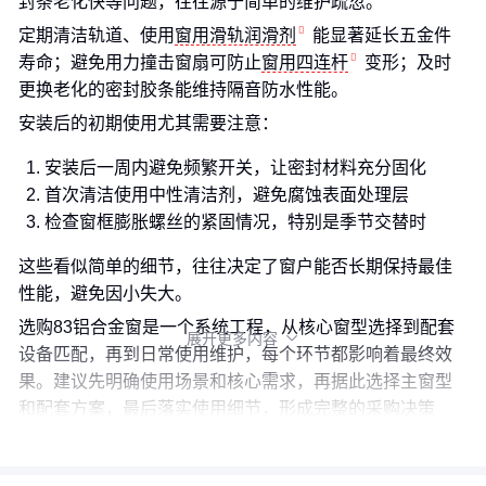
封条老化快等问题，往往源于简单的维护疏忽。
定期清洁轨道、使用
窗用滑轨润滑剂
能显著延长五金件
寿命；避免用力撞击窗扇可防止
窗用四连杆
变形；及时
更换老化的密封胶条能维持隔音防水性能。
安装后的初期使用尤其需要注意：
安装后一周内避免频繁开关，让密封材料充分固化
首次清洁使用中性清洁剂，避免腐蚀表面处理层
检查窗框膨胀螺丝的紧固情况，特别是季节交替时
这些看似简单的细节，往往决定了窗户能否长期保持最佳
性能，避免因小失大。
选购83铝合金窗是一个系统工程，从核心窗型选择到配套
展开更多内容

设备匹配，再到日常使用维护，每个环节都影响着最终效
果。建议先明确使用场景和核心需求，再据此选择主窗型
和配套方案，最后落实使用细节，形成完整的采购决策
链。