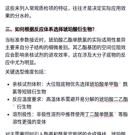
这些未列入常规质检项的特征，往往才是决定实际应用效
果的分水岭。
三、如何根据反应体系选择琥珀酸衍生物？
当标准参数接近时，琥珀酸乙酯单酰氯的实际适用性差异
主要来自分子结构的细微差别。其乙酯基团的空间位阻效
应会影响亲核试剂的进攻效率，这在涉及大分子底物的反
应中尤为明显。
关键选型维度包括：
亲核试剂体积：大位阻底物优先选择
琥珀酸单甲酯
酰
氯等短链衍生物
反应温度要求：高温体系需避开易分解的
琥珀酸二乙酯
衍生物
溶剂极性：非极性溶剂中推荐使用
丁二酸单酰氯
等脂
溶性更强的变体
对于需要同时引入酯基和酰氯官能团的合成路线，
琥珀酸