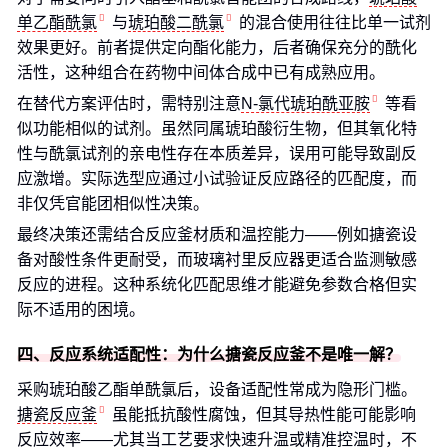
单乙酯酰氯
与
琥珀酸二酰氯
的混合使用往往比单一试剂
效果更好。前者提供定向酯化能力，后者确保充分的酰化
活性，这种组合在药物中间体合成中已有成熟应用。
在替代方案评估时，需特别注意
N-氯代琥珀酰亚胺
等看
似功能相似的试剂。虽然同属琥珀酸衍生物，但其氧化特
性与酰氯试剂的亲电性存在本质差异，误用可能导致副反
应激增。实际选型应通过小试验证反应路径的匹配度，而
非仅凭官能团相似性决策。
最终决策还需结合反应釜材质和温控能力——例如搪瓷设
备对酸性条件更耐受，而玻璃衬里反应器更适合监测敏感
反应的进程。这种系统化匹配思维才能避免参数合格但实
际不适用的困境。
四、反应系统适配性：为什么搪瓷反应釜不是唯一解？
采购琥珀酸乙酯单酰氯后，设备适配性常成为隐形门槛。
搪瓷反应釜
虽能抵抗酸性腐蚀，但其导热性能可能影响
反应效率——尤其当工艺要求快速升温或精准控温时，不