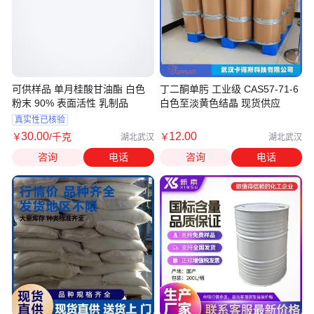
可供样品 单月桂酸甘油酯 白色
丁二酮单肟 工业级 CAS57-71-6
粉末 90% 表面活性 乳制品
白色至淡黄色结晶 现货供应
真实性已核验
30
.00
12
.00
￥
/千克
￥
湖北武汉
湖北武汉
咨询
电话
咨询
电话