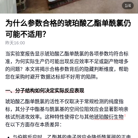
1/4
为什么参数合格的琥珀酸乙酯单酰氯仍
可能不适用？
昨天16:00
当实验室报告显示琥珀酸乙酯单酰氯的各项参数均符合标
准，为何实际生产仍可能出现反应效率不足或副产物增多
的问题？本文将揭示合格参数背后的隐藏判断维度，帮助
您在采购时避开'数据达标却不好用'的陷阱。
一、分子结构如何决定实际反应表现
琥珀酸乙酯单酰氯的活性不仅取决于常规检测的纯度指
标，其分子中酯基与酰氯基的空间位阻效应会显著影响亲
核试剂进攻效率。这种特性使得它与其他
琥珀酸衍生物
在以下方面存在本质差异：
与伯胺反应时，乙酯基的电子效应会降低酰氯碳的正电