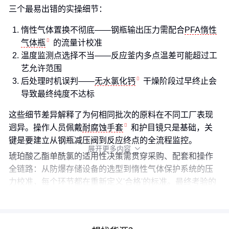
三个最易出错的实操细节：
惰性气体置换不彻底——钢瓶输出压力需配合
PFA惰性
气体瓶
的流量计校准
温度监测点选择不当——反应釜内多点温差可能超过工
艺允许范围
后处理时机误判——
无水氯化钙
干燥阶段过早终止会
导致最终纯度不达标
这些细节差异解释了为何相同批次的原料在不同工厂表现
迥异。操作人员佩戴
耐腐蚀手套
和护目镜只是基础，关
键是要建立从钢瓶减压阀到反应终点的全流程监控。
展开更多内容

琥珀酸乙酯单酰氯的适用性决策需贯穿采购、配套和操作
全链路：从防爆存储设备的选型到惰性气体保护系统的压
力校准，每个环节都在重新定义'合格'的标准。最终考验的
是企业将参数表转化为工艺控制点的能力。