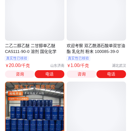
二乙二醇乙醚 二甘醇单乙醚
欢迎考察 双乙酰酒石酸单双甘油
CAS111-90-0 溶剂 国化化学
酯 乳化剂 粉末 100085-39-0
真实性已核验
真实性已核验
20
.00
1
.00
￥
/千克
￥
/千克
山东济南
湖北武汉
咨询
电话
咨询
电话