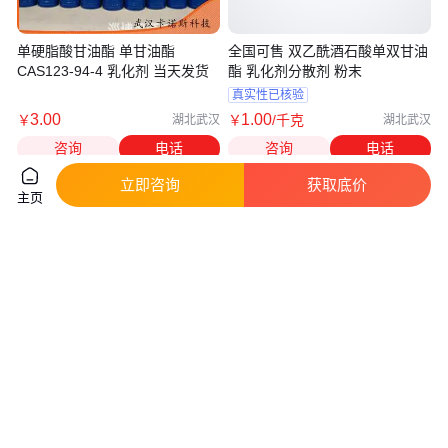
单硬脂酸甘油酯 单甘油酯
全国可售 双乙酰酒石酸单双甘油
CAS123-94-4 乳化剂 当天发货
酯 乳化剂分散剂 粉末
真实性已核验
3
.00
1
.00
￥
￥
/千克
湖北武汉
湖北武汉
咨询
电话
咨询
电话
立即咨询
获取底价
主页
丁二酸单乙酯 质量好 1070-34-4
单油酸甘油酯 111-03-5/25496-
琥珀酸单乙酯 库存充足 规格齐
72-4 25kg/塑料桶 内源性代谢产
全 桶装
物
真实性已核验
真实性已核验