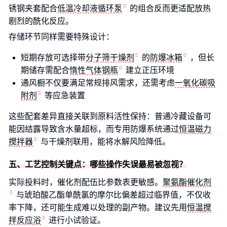
锈钢夹套配合
低温冷却液循环泵
的组合反而更适配放热
剧烈的酰化反应。
存储环节同样需要特殊设计：
短期存放可选择带
分子筛干燥剂
的
防爆冰箱
，但长
期储存需配合
惰性气体钢瓶
建立正压环境
通风橱不仅要满足常规排风需求，还需考虑
一氧化碳吸
附剂
等应急装置
这些配套差异直接关联到原料活性保持：普通冷藏设备可
能因结露导致含水量超标，而专用防爆系统通过
恒温磁力
搅拌器
与干燥剂联用，能将水解风险降低。
五、工艺控制关键点：哪些操作失误最易被忽视？
实际投料时，催化剂配伍比参数表更敏感。
聚氨酯催化剂
与琥珀酸乙酯单酰氯的摩尔比偏差超过临界值，不仅收
率下降，还可能生成难以处理的副产物。建议先用
恒温搅
拌反应浴
进行小试验证。