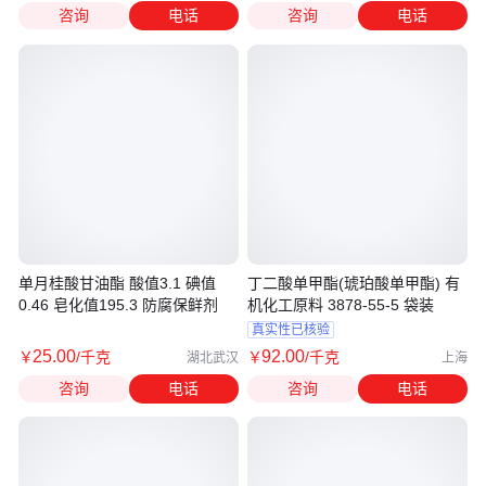
咨询
电话
咨询
电话
单月桂酸甘油酯 酸值3.1 碘值
丁二酸单甲酯(琥珀酸单甲酯) 有
0.46 皂化值195.3 防腐保鲜剂
机化工原料 3878-55-5 袋装
真实性已核验
25
.00
92
.00
￥
/千克
￥
/千克
湖北武汉
上海
咨询
电话
咨询
电话