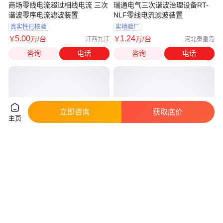
商场零线电流超过相线电流 三次
瑞通电气三次谐波治理设备RT-
谐波零序电流滤波装置
NLF零线电流滤波装置
真实性已核验
实地验厂
5
.00
1
.24
￥
万
/台
￥
万
/台
江西九江
河北秦皇岛
咨询
电话
咨询
电话
立即咨询
获取底价
主页
学校电力系统谐波治理装置 零线
体育场馆零线电流谐波滤波装置
电流滤波装置解决零线电流过大
瑞通电气解决零线电流过大过载
问题
问题
真实性已核验
真实性已核验
7000
.00
7000
.00
￥
/台
￥
/台
河南商丘
河南郑州