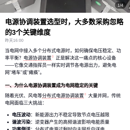
1/4
电源协调装置选型时，大多数采购忽略
的3个关键维度
昨天16:00
当电网中接入多个分布式电源时，如何确保电压稳定、功
率平衡？
电源协调装置
正是解决这一痛点的核心设备
——它像交通指挥员一样实时调节各电源出力，避免电
网"堵车"或"瘫痪"。
一、为什么电源协调装置成为电网稳定的关键
随着光伏、风电等
分布式电源协调装置
大量并网，传统
电网面临三大挑战：
电压波动
：新能源出力不稳定导致节点电压越限
谐波污染
：逆变器产生的高频谐波影响电能质量
功率倒送
：分布式电源过剩时向主网反向送电