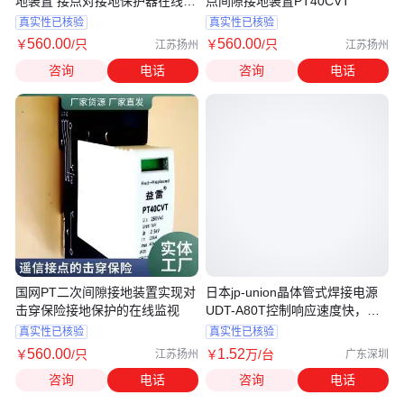
地装置 接点对接地保护器在线监
点间隙接地装置PT40CVT
视
真实性已核验
真实性已核验
560
.00
560
.00
￥
/只
￥
/只
江苏扬州
江苏扬州
咨询
电话
咨询
电话
国网PT二次间隙接地装置实现对
日本jp-union晶体管式焊接电源
击穿保险接地保护的在线监视
UDT-A80T控制响应速度快，飞
溅少
真实性已核验
真实性已核验
560
.00
1
.52
￥
/只
￥
万
/台
江苏扬州
广东深圳
咨询
电话
咨询
电话