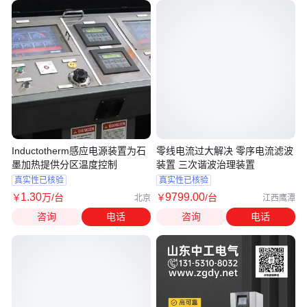
Inductotherm感应电源装置为石
零线电流过大解决 零序电流滤波
墨加热提供分区温度控制
装置 三次谐波治理装置
真实性已核验
真实性已核验
1
.30
9799
.00
￥
万
/台
￥
/台
北京
江西鹰潭
咨询
电话
咨询
电话