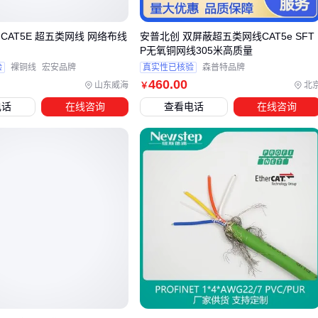
企业办公室：超五类或六类
非屏蔽网线
通常足够，兼顾日
常办公和视频会议需求，注意选择通过UL认证的型号
T5E 超五类网线 网络布线
安普北创 双屏蔽超五类网线CAT5e SFT
P无氧铜网线305米高质量
工业环境：需选用带双重屏蔽的专用型号，如矿用阻燃网
验
裸铜线
宏安品牌
真实性已核验
森普特品牌
线，应对电磁干扰和恶劣物理条件
460
.00
山东威海
北
￥
家庭网络：超五类非屏蔽网线性价比最高，但若预埋线管建
电话
在线咨询
查看电话
在线咨询
议直接上六类为未来升级留余地
屏蔽网线（如七类双屏蔽型号）虽然成本更高，但在电磁环境
复杂的车间或医疗场所能显著降低信号衰减。其金属屏蔽层和
独立线对铝箔包裹的设计，可抵御变频器、大型电机等设备的
干扰。
对于需要超长距离传输或极端环境（如矿井、高温车间），
光
纤跳线
可能是更可靠的替代方案。多模光纤在300米内的中
短距离传输优势明显，而单模光纤配合适当设备可实现公里级
无损传输。
选定主材规格后，还需检查配套设备兼容性。例如
六类网线