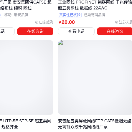
供CAT5E 超
工业网线 PROFINET 拖链网线 千兆传
必须搭配六类
水晶头
，屏蔽型号需要金属化
配线架
才能形
五类网线 网络布线 纯铜 网线
超五类网线 数据线 22AWG
成完整屏蔽回路。这种系统级匹配往往比单纯升级线材更能保
验
移动
宏安品牌
真实性已核验
纽斯德浦品牌
20
.00
山东威海
江苏无
￥
障整体性能。
电话
在线咨询
查看电话
在线咨询
四、为什么主材达标了，系统性能还是上不去？
采购AMP网线时，很多人只关注线缆本身的规格参数，却忽略
了配套设备的兼容性等级。实际上，水晶头、配线架等配件的
性能等级若与主材不匹配，会导致信号衰减加剧、传输稳定性
下降。例如六类网线搭配五类水晶头，其高频传输能力会被劣
质接插件大幅削弱。
关键配套设备的选择逻辑：
接插件（如水晶头）的触点镀金层厚度需与网线传输频率匹
配，高频场景建议选择50μm以上镀金层
E UTP-5E STP-5E 超五类网
安普超五类屏蔽网线FTP CAT5低烟无卤
配线架的端口类型必须支持网线最高速率，避免成为带宽瓶
 规格齐全
无氧铜双绞千兆网络线厂家
颈