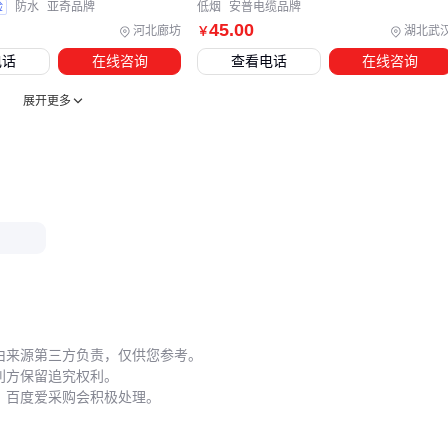
验
防水
亚奇品牌
低烟
安普电缆品牌
理线架
的材质应具备抗电磁干扰特性，金属材质需做好接
45
.00
河北廊坊
湖北武
￥
地处理
电话
在线咨询
查看电话
在线咨询
施工环节的固定件选择同样影响系统可靠性。劣质线卡可能导
展开更多
致线缆外皮受压变形，影响阻抗一致性。建议选择带橡胶护套
的
网线固定夹
，既保证固定强度又避免损伤线缆。
五、哪些隐蔽因素正在缩短你的网线寿命？
施工规范对网线使用寿命的影响常被低估。超标准弯曲半径会
破坏
双绞线
对的结构平衡，导致近端串扰指标恶化。建议在
转角处保留不少于线径4倍的弯曲空间，并使用专用转角理线
保护。
由来源第三方负责，仅供您参考。
日常维护中，连接器端面的清洁度直接影响信号质量。灰尘积
利方保留追究权利。
聚可能造成10%以上的光功率损耗，建议定期使用
光纤清洁笔
，百度爱采购会积极处理。
清理端口。对于高频使用的核心链路，每季度至少进行一次
端面检测。