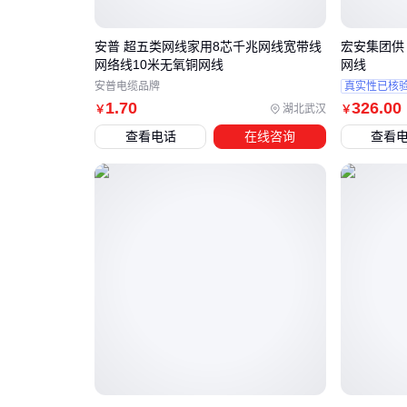
安普 超五类网线家用8芯千兆网线宽带线
宏安集团供 CA
网络线10米无氧铜网线
网线
安普电缆品牌
真实性已核
1
.70
326
.00
湖北武汉
￥
￥
查看电话
在线咨询
查看