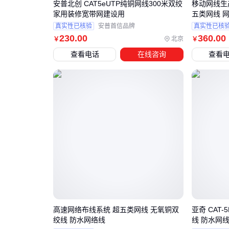
安普北创 CAT5eUTP纯铜网线300米双绞
移动网线生产厂家 宏安集团
家用装修宽带网建设用
真实性已核验
安普首信品牌
真实性已核
230
.00
360
.00
北京
￥
￥
查看电话
在线咨询
查看
高速网络布线系统 超五类网线 无氧铜双
亚奇 CAT-5
绞线 防水网络线
线 防水网线