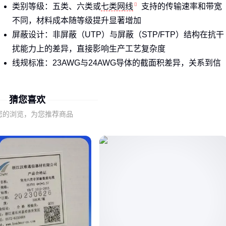
类别等级：五类、六类或
七类网线
支持的传输速率和带宽
不同，材料成本随等级提升显著增加
屏蔽设计：非屏蔽（UTP）与屏蔽（STP/FTP）结构在抗干
扰能力上的差异，直接影响生产工艺复杂度
线规标准：23AWG与24AWG导体的截面积差异，关系到信
号衰减程度和传输距离
猜您喜欢
例如数据中心需要
AMP七类屏蔽网线
保证万兆传输稳定性，
而普通办公场景用超五类非屏蔽线已足够。盲目选择高规格会
您的浏览，为您推荐商品
造成浪费，但低估需求又会导致后期改造成本更高。
关键判断在于先明确使用场景对带宽、抗干扰和传输距离的要
求，再匹配对应的技术参数，而非简单地按品牌或长度比价。
二、品牌溢价背后的真实价值
正规渠道的AMP网线价格较高，主要包含三重保障：