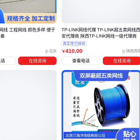
认证体系：UL认证等第三方检测确保材料阻燃性和传输性能
达标
原厂质保：提供比杂牌产品更长的质量承诺周期
工程背书：大型数据中心项目的实际应用验证可靠性
网线 工程网线 颜色多样 便于
TP-LINK网线代理 TP-LINK超五类网线
完善
安代理商 陕西TP-LINK网线一级代理商
以
康普超六类屏蔽网线
为例，其铝箔屏蔽层和十字骨架设计
真实性已核验
能有效抑制高频干扰，适合医疗影像传输等敏感场景。这类专
410
.00
北京
陕西西
￥
业解决方案的研发成本自然会体现在终端价格上。
电话
在线咨询
查看电话
在线咨询
但普通监控布线等非关键场景，完全可以选择性价比更高的非
屏蔽方案。关键在于区分必要投入和过度配置。
三、不同场景下如何选择AMP网线规格？
选择AMP网线时，核心原则是根据实际应用场景匹配性能需
求，避免过度配置或性能不足。以下是典型场景的选型建议：
数据中心/机房：优先考虑六类或七类
屏蔽网线
，确保高带
宽和抗干扰能力，满足服务器密集环境下的稳定传输需求