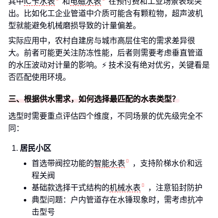
其中
IC卡水表
和
电磁水表
在预付费和工业场景表现突
出。比如化工企业管道中介质可能含有颗粒物，超声波机
型就能避免机械磨损导致的计量偏差。
实际应用中，农村自建房与城市高层住宅的需求差异很
大。前者可能更关注防冻性能，后者则需要考虑垂直管道
的水压波动对计量的影响。⚡ 技术没有绝对优劣，关键看是
否匹配使用环境。
三、根据供水需求，如何选择最匹配的水表类型？
选型时需要重点评估四个维度，不同场景的优先级完全不
同：
居民小区
首选带阀控功能的
智能水表
，支持阶梯水价和远
程关阀
基础款选择干式结构的
机械水表
，注意铅封防护
典型问题：户内管道存在水锤现象时，需考虑抗冲
击型号