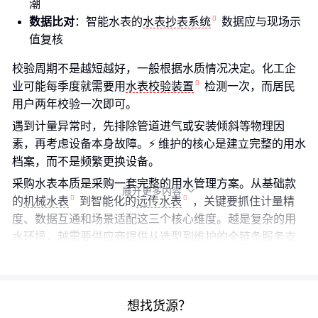
潮
数据比对
：智能水表的
水表抄表系统
数据应与现场示
值复核
校验周期不是越短越好，一般根据水质情况决定。化工企
业可能每季度就需要用
水表校验装置
检测一次，而居民
用户两年校验一次即可。
遇到计量异常时，先排除管道进气或安装倾斜等物理因
素，再考虑设备本身故障。⚡ 维护的核心是建立完整的用水
档案，而不是频繁更换设备。
采购水表本质是采购一套完整的用水管理方案。从基础款
展开更多内容

的
机械水表
到智能化的
远传水表
，关键要抓住计量精
度、数据互通和场景适配这三个核心维度。越是复杂的用
水环境，越需要供应商提供从选型到维护的全链条服务支
持。
想找货源？