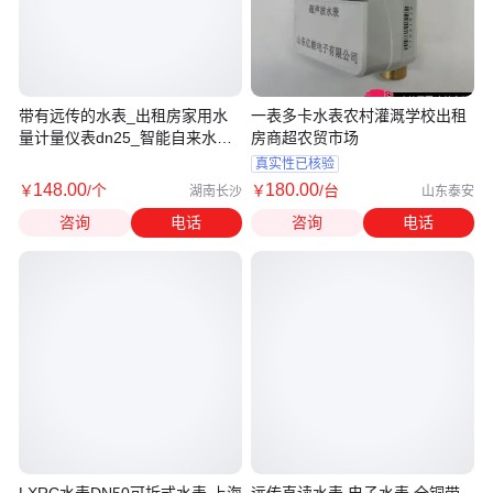
带有远传的水表_出租房家用水
一表多卡水表农村灌溉学校出租
量计量仪表dn25_智能自来水水
房商超农贸市场
表报 价
真实性已核验
148
.00
180
.00
￥
/个
￥
/台
湖南长沙
山东泰安
咨询
电话
咨询
电话