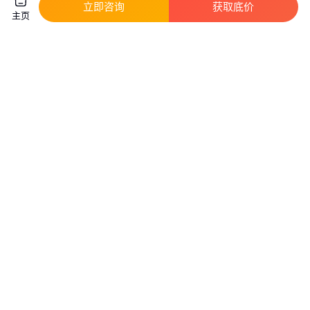
立即咨询
获取底价
主页
化工厂远传水表厂家_4G无线水
浩川源头厂家E型水表旋翼式冷
表_智能水表DN80
水表 智能IC卡表 超声波热量表
实地验商
1280
.00
26
.00
￥
/台
￥
/套
湖南长沙
山东临沂
咨询
电话
咨询
电话
法兰大口径水表 灌溉水表 工业
NB远传水表 NB水表 NB智能水
水表
表
真实性已核验
300
.00
335
.00
￥
/件
￥
/台
河北张家口
北京