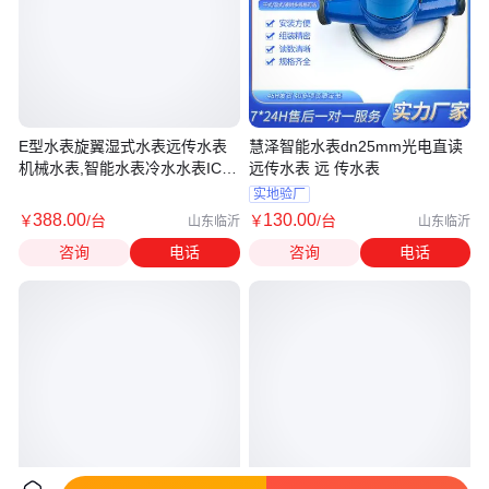
E型水表旋翼湿式水表远传水表
慧泽智能水表dn25mm光电直读
机械水表,智能水表冷水水表IC卡
远传水表 远 传水表
智能水表远程水表
实地验厂
388
.00
130
.00
￥
/台
￥
/台
山东临沂
山东临沂
咨询
电话
咨询
电话