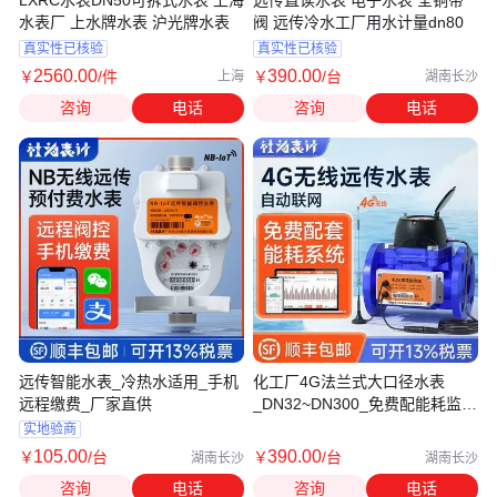
LXRC水表DN50可拆式水表 上海
远传直读水表 电子水表 全铜带
水表厂 上水牌水表 沪光牌水表
阀 远传冷水工厂用水计量dn80
真实性已核验
真实性已核验
2560
.00
390
.00
￥
/件
￥
/台
上海
湖南长沙
咨询
电话
咨询
电话
远传智能水表_冷热水适用_手机
化工厂4G法兰式大口径水表
远程缴费_厂家直供
_DN32~DN300_免费配能耗监测
系统
实地验商
105
.00
390
.00
￥
/台
￥
/台
湖南长沙
湖南长沙
咨询
电话
咨询
电话