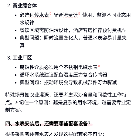
商业综合体
必选
远传水表
配合
流量计
使用，监测不同业态用
水规律
餐饮区域需防油污设计，酒店客房推荐预付费机型
典型问题：瞬时流量变化大，普通水表容易计量失
真
工业厂区
腐蚀性介质必须用全不锈钢
电磁水表
循环水系统建议配备温度压力复合传感器
典型问题：振动环境会导致机械部件寿命骤减
特殊场景如农业灌溉，还要考虑泥沙含量和间歇性工作特
点。⚡ 记住一个原则：越是复杂的用水环境，越需要专业定
制方案。
四、水表安装后，还需要哪些配套设备？
很多采购者装完水表才发现这些配套必不可少：