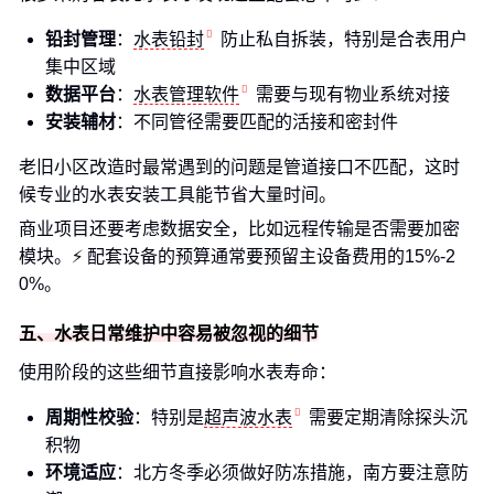
铅封管理
：
水表铅封
防止私自拆装，特别是合表用户
集中区域
数据平台
：
水表管理软件
需要与现有物业系统对接
安装辅材
：不同管径需要匹配的活接和密封件
老旧小区改造时最常遇到的问题是管道接口不匹配，这时
候专业的水表安装工具能节省大量时间。
商业项目还要考虑数据安全，比如远程传输是否需要加密
模块。⚡ 配套设备的预算通常要预留主设备费用的15%-2
0%。
五、水表日常维护中容易被忽视的细节
使用阶段的这些细节直接影响水表寿命：
周期性校验
：特别是
超声波水表
需要定期清除探头沉
积物
环境适应
：北方冬季必须做好防冻措施，南方要注意防